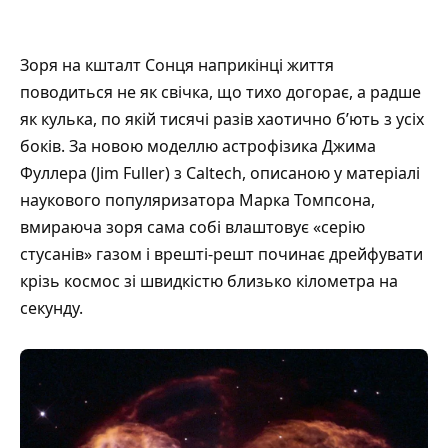
Зоря на кшталт Сонця наприкінці життя
поводиться не як свічка, що тихо догорає, а радше
як кулька, по якій тисячі разів хаотично б’ють з усіх
боків. За новою моделлю астрофізика Джима
Фуллера (Jim Fuller) з Caltech, описаною у матеріалі
наукового популяризатора Марка Томпсона
,
вмираюча зоря сама собі влаштовує «серію
стусанів» газом і врешті-решт починає дрейфувати
крізь космос зі швидкістю близько кілометра на
секунду.