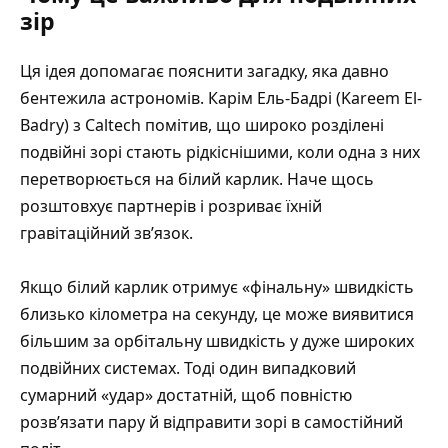
зір
Ця ідея допомагає пояснити загадку, яка давно
бентежила астрономів. Карім Ель-Бадрі (Kareem El-
Badry) з Caltech помітив, що широко розділені
подвійні зорі стають рідкіснішими, коли одна з них
перетворюється на білий карлик. Наче щось
розштовхує партнерів і розриває їхній
гравітаційний зв’язок.
Якщо білий карлик отримує «фінальну» швидкість
близько кілометра на секунду, це може виявитися
більшим за орбітальну швидкість у дуже широких
подвійних системах. Тоді один випадковий
сумарний «удар» достатній, щоб повністю
розв’язати пару й відправити зорі в самостійний