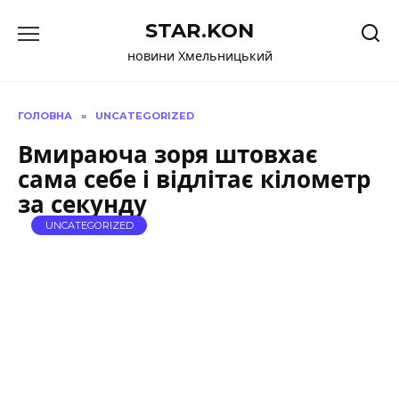
Перейти
STAR.KON
до
вмісту
новини Хмельницький
ГОЛОВНА
»
UNCATEGORIZED
Вмираюча зоря штовхає
сама себе і відлітає кілометр
за секунду
UNCATEGORIZED