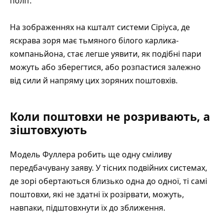
політ.
На зображеннях на кшталт системи Сіріуса, де
яскрава зоря має тьмяного білого карлика-
компаньйона, стає легше уявити, як подібні пари
можуть або зберегтися, або розпастися залежно
від сили й напряму цих зоряних поштовхів.
Коли поштовхи не розривають, а
зіштовхують
Модель Фуллера робить ще одну сміливу
передбачувану заяву. У тісних подвійних системах,
де зорі обертаються близько одна до одної, ті самі
поштовхи, які не здатні їх розірвати, можуть,
навпаки, підштовхнути їх до зближення.