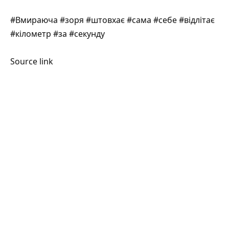
#Вмираюча #зоря #штовхає #сама #себе #відлітає
#кілометр #за #секунду
Source link