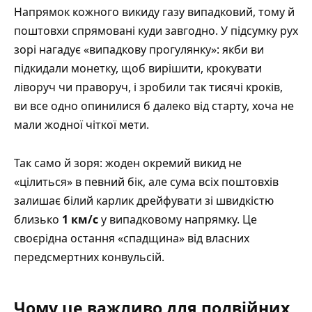
Напрямок кожного викиду газу випадковий, тому й
поштовхи спрямовані куди завгодно. У підсумку рух
зорі нагадує «випадкову прогулянку»: якби ви
підкидали монетку, щоб вирішити, крокувати
ліворуч чи праворуч, і зробили так тисячі кроків,
ви все одно опинилися б далеко від старту, хоча не
мали жодної чіткої мети.
Так само й зоря: жоден окремий викид не
«цілиться» в певний бік, але сума всіх поштовхів
залишає білий карлик дрейфувати зі швидкістю
близько
1 км/с
у випадковому напрямку. Це
своєрідна остання «спадщина» від власних
передсмертних конвульсій.
Чому це важливо для подвійних