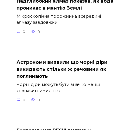
Надглибокий алмаз показав, як вода
проникає в мантію Землі
Мікроскопічна порожнина всередині
алмазу завдовжки
0
0
Астрономи виявили що чорні діри
викидають стільки ж речовини як
поглинають
Чорні діри можуть бути значно менш
«ненаситними», ніж
0
0