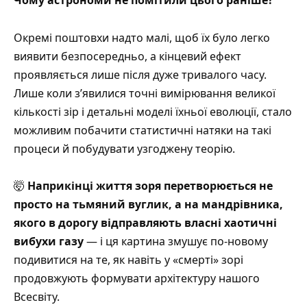
Чому астрономи не помітили цього раніше?
Окремі поштовхи надто малі, щоб їх було легко
виявити безпосередньо, а кінцевий ефект
проявляється лише після дуже тривалого часу.
Лише коли з’явилися точні вимірювання великої
кількості зір і детальні моделі їхньої еволюції, стало
можливим побачити статистичні натяки на такі
процеси й побудувати узгоджену теорію.
🤯
Наприкінці життя зоря перетворюється не
просто на тьмяний вуглик, а на мандрівника,
якого в дорогу відправляють власні хаотичні
вибухи газу
— і ця картина змушує по-новому
подивитися на те, як навіть у «смерті» зорі
продовжують формувати архітектуру нашого
Всесвіту.