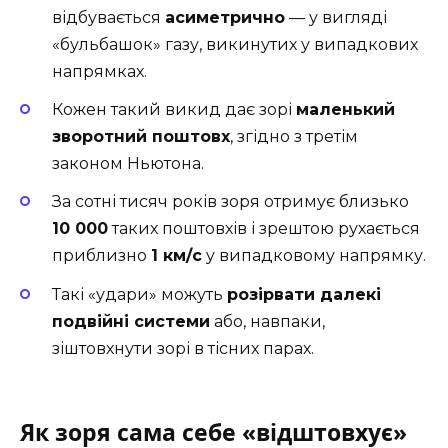
відбувається
асиметрично
— у вигляді
«бульбашок» газу, викинутих у випадкових
напрямках.
Кожен такий викид дає зорі
маленький
зворотний поштовх
, згідно з третім
законом Ньютона.
За сотні тисяч років зоря отримує близько
10 000
таких поштовхів і зрештою рухається
приблизно
1 км/с
у випадковому напрямку.
Такі «удари» можуть
розірвати далекі
подвійні системи
або, навпаки,
зіштовхнути зорі в тісних парах.
Як зоря сама себе «відштовхує»