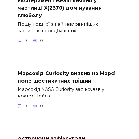
Експеримент BESIII виявив у
частинці X(2370) домінування
глюболу
Пошук однієї з найневловиміших
частинок, передбачених
0
0
Марсохід Curiosity виявив на Марсі
поле шестикутних тріщин
Марсохід NASA Curiosity зафіксував у
кратері Гейла
0
0
Астрономи зафіксували