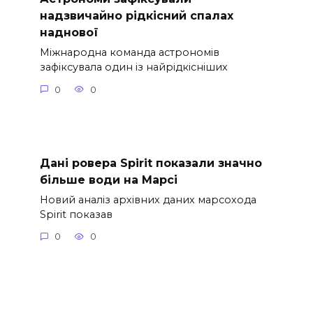
надзвичайно рідкісний спалах
наднової
Міжнародна команда астрономів
зафіксувала один із найрідкісніших
0
0
Дані ровера Spirit показали значно
більше води на Марсі
Новий аналіз архівних даних марсохода
Spirit показав
0
0