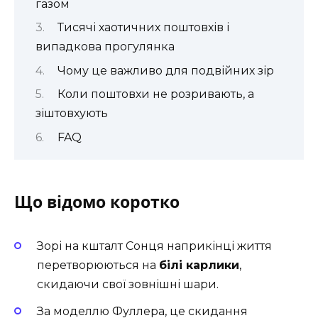
газом
Тисячі хаотичних поштовхів і
випадкова прогулянка
Чому це важливо для подвійних зір
Коли поштовхи не розривають, а
зіштовхують
FAQ
Що відомо коротко
Зорі на кшталт Сонця наприкінці життя
перетворюються на
білі карлики
,
скидаючи свої зовнішні шари.
За моделлю Фуллера, це скидання