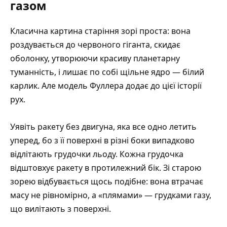
газом
Класична картина старіння зорі проста: вона
роздувається до червоного гіганта, скидає
оболонку, утворюючи красиву планетарну
туманність, і лишає по собі щільне ядро — білий
карлик. Але модель Фуллера додає до цієї історії
рух.
Уявіть ракету без двигуна, яка все одно летить
уперед, бо з її поверхні в різні боки випадково
відлітають грудочки льоду. Кожна грудочка
відштовхує ракету в протилежний бік. Зі старою
зорею відбувається щось подібне: вона втрачає
масу не рівномірно, а «плямами» — грудками газу,
що вилітають з поверхні.