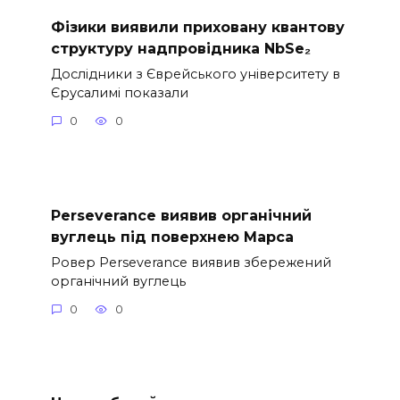
Фізики виявили приховану квантову
структуру надпровідника NbSe₂
Дослідники з Єврейського університету в
Єрусалимі показали
0
0
Perseverance виявив органічний
вуглець під поверхнею Марса
Ровер Perseverance виявив збережений
органічний вуглець
0
0