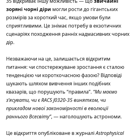
35 відкриває іншу можливість — що
звичайні
зоряні чорні діри
могли рости до гігантських
розмірів за короткий час, якщо умови були
сприятливими. Це знімає потребу в екзотичних
сценаріях походження ранніх надмасивних чорних
дір.
Незважаючи на це, залишається відкритим
питання: чи спостережуване зростання є сталою
тенденцією чи короткочасною фазою? Відповіді
шукають шляхом вивчення інших подібних
квазарів, що порушують “правила”.
“Ми маємо
з’ясувати, чи є RACS J0320-35 винятком, чи
прикладом нової закономірності в еволюції
раннього Всесвіту”
, — наголошують астрономи.
Це відкриття опубліковане в журналі
Astrophysical