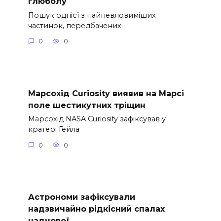
глюболу
Пошук однієї з найневловиміших
частинок, передбачених
0
0
Марсохід Curiosity виявив на Марсі
поле шестикутних тріщин
Марсохід NASA Curiosity зафіксував у
кратері Гейла
0
0
Астрономи зафіксували
надзвичайно рідкісний спалах
наднової