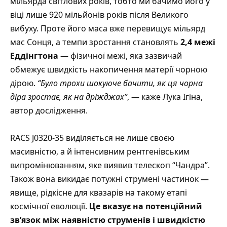
мільярда світлових років, тобто ми бачимо його у
віці лише 920 мільйонів років після Великого
вибуху. Проте його маса вже перевищує мільярд
мас Сонця, а темпи зростання становлять
2,4 межі
Еддінгтона
— фізичної межі, яка зазвичай
обмежує швидкість накопичення матерії чорною
дірою.
“Було трохи шокуюче бачити, як ця чорна
діра зростає, як на дріжджах”
, — каже Лука Ігіна,
автор дослідження.
RACS J0320-35 виділяється не лише своєю
масивністю, а й інтенсивним рентгенівським
випромінюванням, яке виявив телескоп “Чандра”.
Також вона викидає потужні струмені частинок —
явище, рідкісне для квазарів на такому етапі
космічної еволюції.
Це вказує на потенційний
зв’язок між наявністю струменів і швидкістю