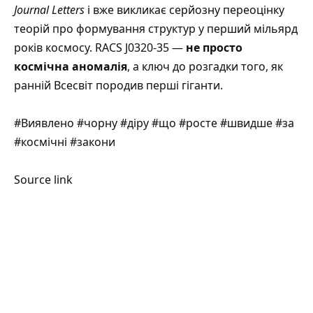
Journal Letters
і вже викликає серйозну переоцінку
теорій про формування структур у перший мільярд
років космосу. RACS J0320-35 —
не просто
космічна аномалія
, а ключ до розгадки того, як
ранній Всесвіт породив перші гіганти.
#Виявлено #чорну #діру #що #росте #швидше #за
#космічні #закони
Source link