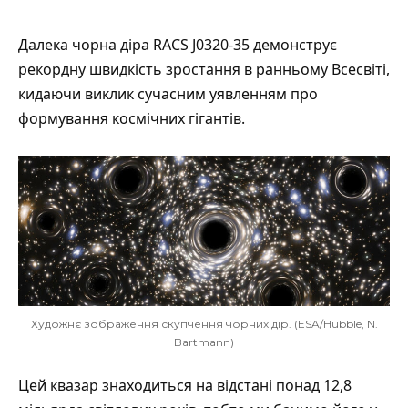
Далека чорна діра RACS J0320-35
демонструє
рекордну швидкість зростання в ранньому Всесвіті,
кидаючи виклик сучасним уявленням про
формування космічних гігантів.
Художнє зображення скупчення чорних дір. (ESA/Hubble, N.
Bartmann)
Цей квазар знаходиться на відстані понад 12,8