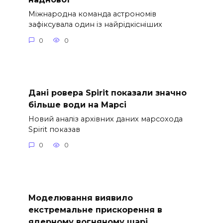
Міжнародна команда астрономів
зафіксувала один із найрідкісніших
0
0
Дані ровера Spirit показали значно
більше води на Марсі
Новий аналіз архівних даних марсохода
Spirit показав
0
0
Моделювання виявило
екстремальне прискорення в
ядерному вогняному шарі