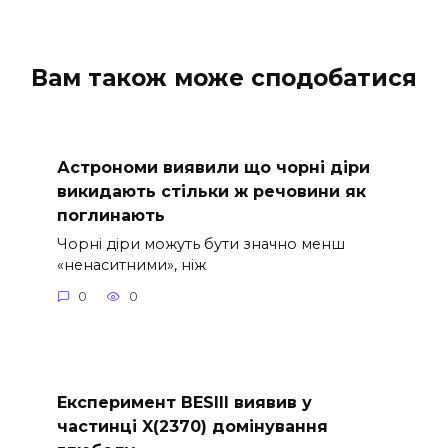
Вам також може сподобатися
Астрономи виявили що чорні діри
викидають стільки ж речовини як
поглинають
Чорні діри можуть бути значно менш
«ненаситними», ніж
0
0
Експеримент BESIII виявив у
частинці X(2370) домінування