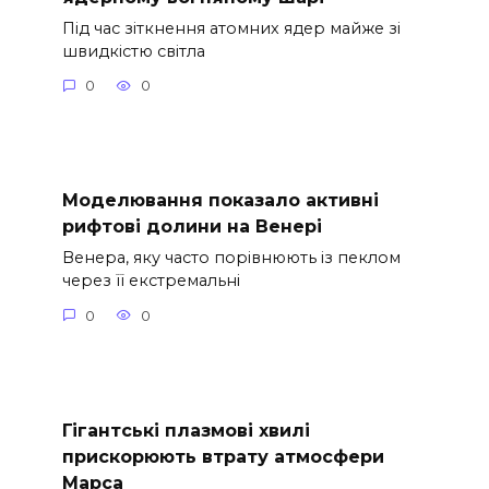
Під час зіткнення атомних ядер майже зі
швидкістю світла
0
0
Моделювання показало активні
рифтові долини на Венері
Венера, яку часто порівнюють із пеклом
через її екстремальні
0
0
Гігантські плазмові хвилі
прискорюють втрату атмосфери
Марса