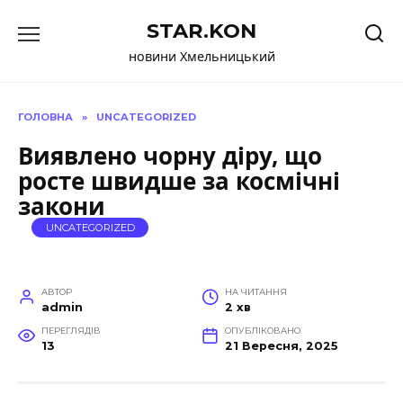
Перейти
STAR.KON
до
вмісту
новини Хмельницький
ГОЛОВНА
»
UNCATEGORIZED
Виявлено чорну діру, що
росте швидше за космічні
закони
UNCATEGORIZED
АВТОР
НА ЧИТАННЯ
admin
2 хв
ПЕРЕГЛЯДІВ
ОПУБЛІКОВАНО
13
21 Вересня, 2025