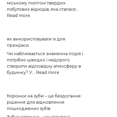
міському полігоні твердих
побутових відходів, яка сталася…
:
Read more
Пожежа
на
сміттєзвалищі
як використовувати їх для
Кам’янця:
прикраси
що
встановлюватиме
Чи наближається знаменна подія і
комісія
потрібно швидко і недорого
створити відповідну атмосферу в
:
будинку? У…
Read more
як
використовувати
їх
Коронки на зуби – це бездоганне
для
рішення для відновлення
прикраси
пошкоджених зубів
Зубна коронка – це незнімна