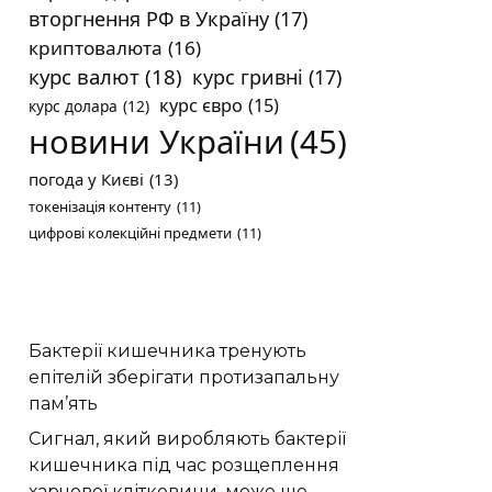
вторгнення РФ в Україну
(17)
криптовалюта
(16)
курс валют
(18)
курс гривні
(17)
курс євро
(15)
курс долара
(12)
новини України
(45)
погода у Києві
(13)
токенізація контенту
(11)
цифрові колекційні предмети
(11)
Бактерії кишечника тренують
епітелій зберігати протизапальну
пам’ять
Сигнал, який виробляють бактерії
кишечника під час розщеплення
харчової клітковини, може ще