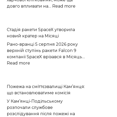
:
довго впливати на…
Read more
Бактерії
кишечника
тренують
Стадія ракети SpaceX утворила
епітелій
новий кратер на Місяці
зберігати
протизапальну
Рано-вранці 5 серпня 2026 року
пам’ять
верхній ступінь ракети Falcon 9
компанії SpaceX врізався в Місяць…
:
Read more
Стадія
ракети
SpaceX
Пожежа на сміттєзвалищі Кам’янця:
утворила
що встановлюватиме комісія
новий
кратер
У Кам’янці-Подільському
на
розпочали службове
Місяці
розслідування після пожежі на