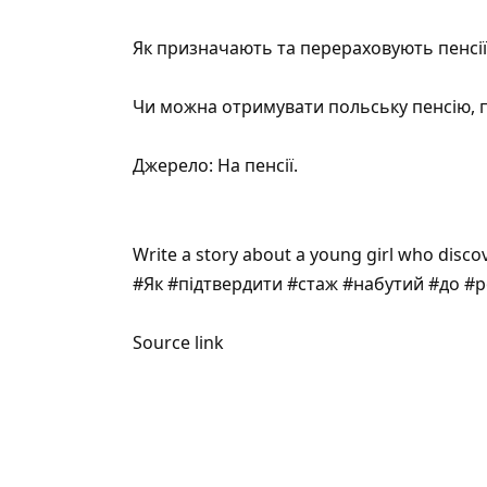
Як призначають та перераховують пенсії 
Чи можна отримувати польську пенсію, 
Джерело:
На пенсії
.
Write a story about a young girl who disco
#Як #підтвердити #стаж #набутий #до #р
Source link