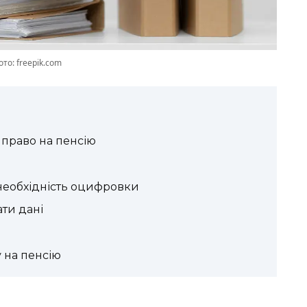
то: freepik.com
 право на пенсію
 необхідність оцифровки
ати дані
 на пенсію