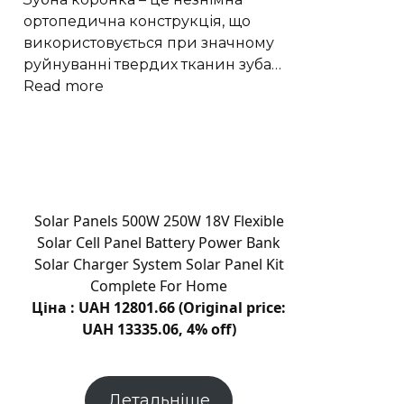
ортопедична конструкція, що
використовується при значному
руйнуванні твердих тканин зуба…
:
Read more
Коронки
на
зуби
–
це
бездоганне
Solar Panels 500W 250W 18V Flexible
рішення
Solar Cell Panel Battery Power Bank
для
Solar Charger System Solar Panel Kit
відновлення
Complete For Home
пошкоджених
Ціна : UAH 12801.66 (Original price:
зубів
UAH 13335.06, 4% off)
Детальніше