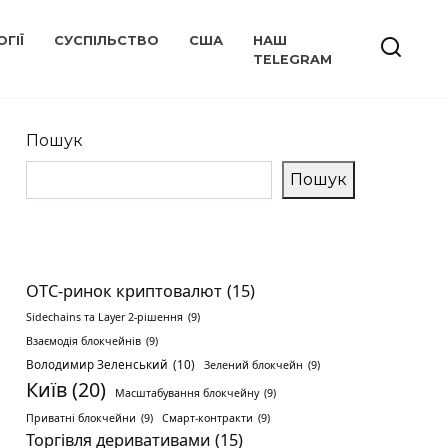
ГІЇ
СУСПІЛЬСТВО
США
НАШ
TELEGRAM
Пошук
Пошук
OTC-ринок криптовалют
(15)
Sidechains та Layer 2-рішення
(9)
Взаємодія блокчейнів
(9)
Володимир Зеленський
(10)
Зелений блокчейн
(9)
Київ
(20)
Масштабування блокчейну
(9)
Приватні блокчейни
(9)
Смарт-контракти
(9)
Торгівля деривативами
(15)