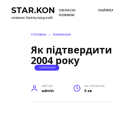
Перейти
STAR.KON
до
ОБЛАСНІ
ЛАЙФХ
вмісту
НОВИНИ
новини Хмельницький
ГОЛОВНА
»
ЛАЙФХАКИ
Як підтвердити
2004 року
ЛАЙФХАКИ
АВТОР
НА ЧИТАННЯ
admin
5 хв