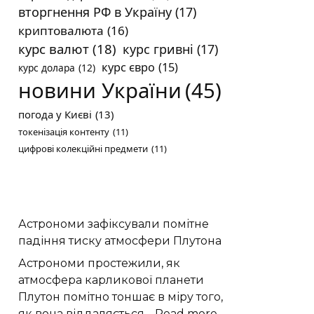
вторгнення РФ в Україну
(17)
криптовалюта
(16)
курс валют
(18)
курс гривні
(17)
курс євро
(15)
курс долара
(12)
новини України
(45)
погода у Києві
(13)
токенізація контенту
(11)
цифрові колекційні предмети
(11)
Астрономи зафіксували помітне
падіння тиску атмосфери Плутона
Астрономи простежили, як
атмосфера карликової планети
Плутон помітно тоншає в міру того,
:
як вона віддаляється…
Read more