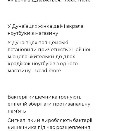
Астрономи
зафіксували
помітне
У Дунаївцях жінка двічі вкрала
падіння
ноутбуки з магазину
тиску
атмосфери
У Дунаївцях поліцейські
Плутона
встановили причетність 21-річної
місцевої жительки до двох
крадіжок ноутбуків з одного
:
магазину…
Read more
У
Дунаївцях
жінка
Бактерії кишечника тренують
двічі
епітелій зберігати протизапальну
вкрала
пам’ять
ноутбуки
з
Сигнал, який виробляють бактерії
магазину
кишечника під час розщеплення