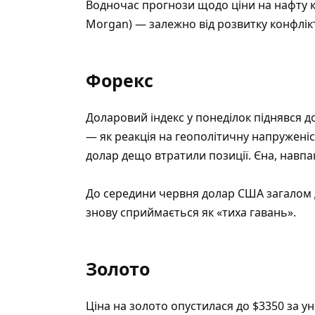
Водночас прогнози щодо ціни на нафту ко
Morgan) — залежно від розвитку конфлікт
Форекс
Доларовий індекс у понеділок піднявся 
— як реакція на геополітичну напруженіс
долар дещо втратили позиції. Єна, навпак
До середини червня долар США загалом 
знову сприймається як «тиха гавань».
Золото
Ціна на золото опустилася до $3350 за ун