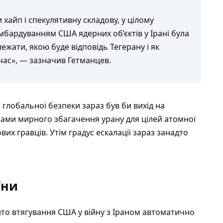
хайп і спекулятивну складову, у цілому
омбардуванням США ядерних об’єктів у Ірані була
ежати, якою буде відповідь Тегерану і як
час», — зазначив Гетманцев.
глобальної безпеки зараз був би вихід на
ами мирного збагачення урану для цілей атомної
их гравців. Утім градус ескалації зараз занадто
їни
ито втягування США у війну з Іраном автоматично