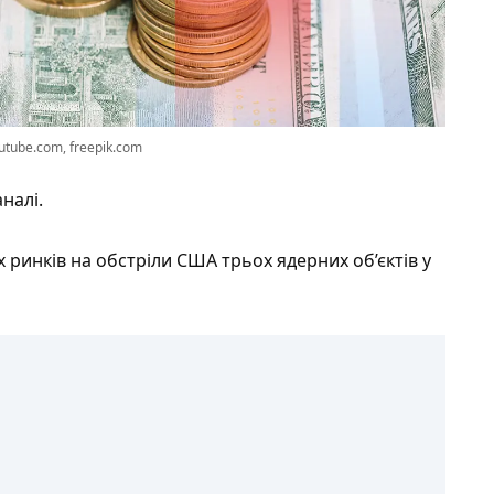
utube.com, freepik.com
налі.
 ринків на обстріли США трьох ядерних об’єктів у