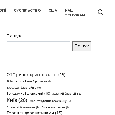
ГІЇ
СУСПІЛЬСТВО
США
НАШ
TELEGRAM
Пошук
Пошук
OTC-ринок криптовалют
(15)
Sidechains та Layer 2-рішення
(9)
Взаємодія блокчейнів
(9)
Володимир Зеленський
(10)
Зелений блокчейн
(9)
Київ
(20)
Масштабування блокчейну
(9)
Приватні блокчейни
(9)
Смарт-контракти
(9)
Торгівля деривативами
(15)