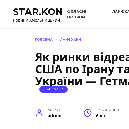
Перейти
STAR.KON
до
ОБЛАСНІ
ЛАЙФХ
вмісту
НОВИНИ
новини Хмельницький
ГОЛОВНА
»
ЛАЙФХАКИ
Як ринки відре
США по Ірану т
України — Гет
ЛАЙФХАКИ
АВТОР
НА ЧИТАННЯ
admin
6 хв