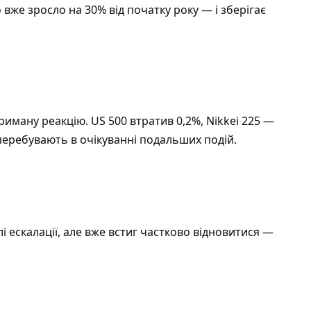
 вже зросло на 30% від початку року — і зберігає
риману реакцію. US 500 втратив 0,2%, Nikkei 225 —
перебувають в очікуванні подальших подій.
 тлі ескалації, але вже встиг частково відновитися —