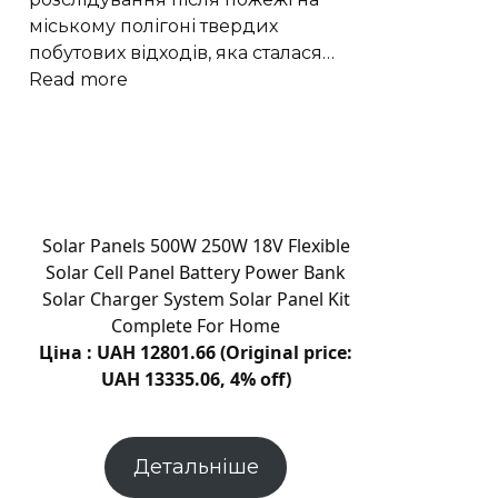
міському полігоні твердих
побутових відходів, яка сталася…
:
Read more
Пожежа
на
сміттєзвалищі
Кам’янця:
що
встановлюватиме
Solar Panels 500W 250W 18V Flexible
комісія
Solar Cell Panel Battery Power Bank
Solar Charger System Solar Panel Kit
Complete For Home
Ціна : UAH 12801.66 (Original price:
UAH 13335.06, 4% off)
Детальніше