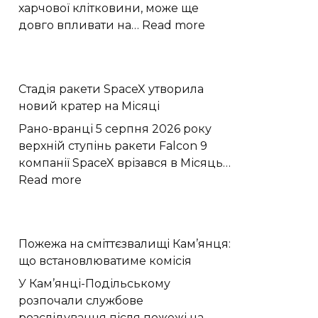
харчової клітковини, може ще
:
довго впливати на…
Read more
Бактерії
кишечника
тренують
Стадія ракети SpaceX утворила
епітелій
новий кратер на Місяці
зберігати
протизапальну
Рано-вранці 5 серпня 2026 року
пам’ять
верхній ступінь ракети Falcon 9
компанії SpaceX врізався в Місяць…
:
Read more
Стадія
ракети
SpaceX
Пожежа на сміттєзвалищі Кам’янця:
утворила
що встановлюватиме комісія
новий
кратер
У Кам’янці-Подільському
на
розпочали службове
Місяці
розслідування після пожежі на