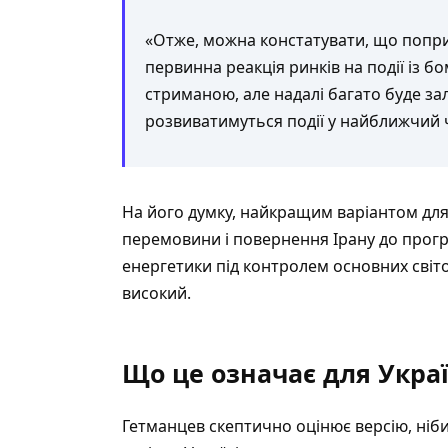
«Отже, можна констатувати, що попри 
первинна реакція ринків на події із б
стриманою, але надалі багато буде зал
розвиватимуться події у найближчий 
На його думку, найкращим варіантом для 
перемовини і повернення Ірану до прогр
енергетики під контролем основних світов
високий.
Що це означає для Укра
Гетманцев скептично оцінює версію, ніб