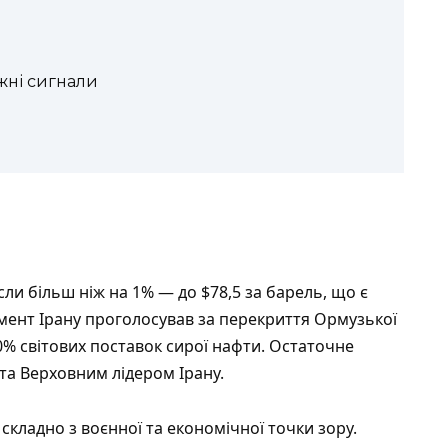
жні сигнали
сли більш ніж на 1% — до $78,5 за барель, що є
мент Ірану проголосував за перекриття Ормузької
0% світових поставок сирої нафти. Остаточне
а Верховним лідером Ірану.
складно з воєнної та економічної точки зору.