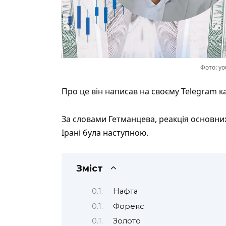
Фото: yo
Про це він
написав
на своєму Telegram ка
За словами Гетманцева, реакція основних
Ірані була наступною.
Зміст
Нафта
Форекс
Золото