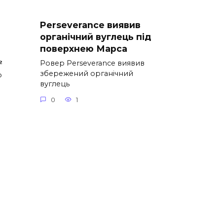
Perseverance виявив
органічний вуглець під
поверхнею Марса
₂
Ровер Perseverance виявив
збережений органічний
о
вуглець
0
1