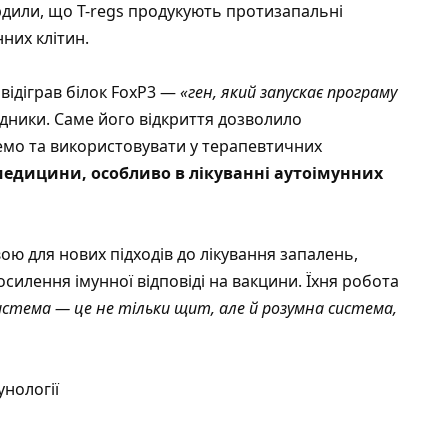
рдили, що T-regs продукують протизапальні
нних клітин.
 відіграв білок FoxP3 —
«ген, який запускає програму
дники. Саме його відкриття дозволило
кремо та використовувати у терапевтичних
медицини, особливо в лікуванні аутоімунних
ою для нових підходів до лікування запалень,
силення імунної відповіді на вакцини. Їхня робота
истема — це не тільки щит, але й розумна система,
унології