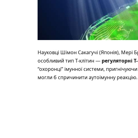
Науковці Шімон Сакагучі (Японія), Мері
особливий тип Т-клітин —
регуляторні Т
“охоронці” імунної системи, пригнічуючи
могли б спричинити аутоімунну реакцію.