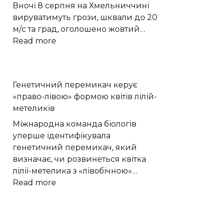
перетворили
Вночі 8 серпня на Хмельниччині
на
вируватимуть грози, шквали до 20
етнографічний
м/с та град, оголошено жовтий…
музей
:
Read more
«Гарне
Грози,
обійстя»
град
|
і
Генетичний перемикач керує
Новини
шквали:
«право-лівою» формою квітів лілій-
Хмельницького
яку
метеликів
“Є”
погоду
чекати
Міжнародна команда біологів
на
уперше ідентифікувала
Хмельниччині
генетичний перемикач, який
8
визначає, чи розвинеться квітка
серпня
лілії-метелика з «лівобічною»…
:
Read more
Генетичний
перемикач
керує