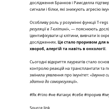
дослідження Бранков і Рамсделла підтве
сигнали і білки, які знижують агресію іму
Особливу роль у розумінні функції T-regs
регуляції в Т-клітині»
, — пояснюють дослі
ідентифікувати ці клітини, вивчати їх о
дослідженнях.
Це стало проривом для 
хвороб, алергій та навіть в онкології
.
Сьогодні відкриття лауреатів стало основ
контролю реакцій на трансплантати та по
змінила уявлення про імунітет:
«Імунна с
здатна до саморегуляції»
.
#Як #тіло #не #атакує #себе #прорив #ім
Source link