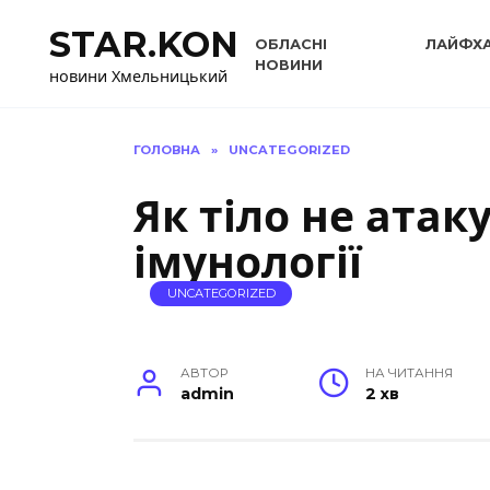
Перейти
STAR.KON
до
ОБЛАСНІ
ЛАЙФХ
вмісту
НОВИНИ
новини Хмельницький
ГОЛОВНА
»
UNCATEGORIZED
Як тіло не атак
імунології
UNCATEGORIZED
АВТОР
НА ЧИТАННЯ
admin
2 хв