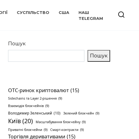
ГІЇ
СУСПІЛЬСТВО
США
НАШ
TELEGRAM
Пошук
Пошук
OTC-ринок криптовалют
(15)
Sidechains та Layer 2-рішення
(9)
Взаємодія блокчейнів
(9)
Володимир Зеленський
(10)
Зелений блокчейн
(9)
Київ
(20)
Масштабування блокчейну
(9)
Приватні блокчейни
(9)
Смарт-контракти
(9)
Торгівля деривативами
(15)