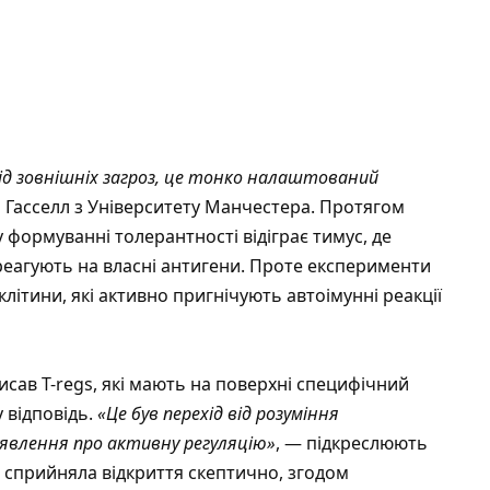
ід зовнішніх загроз, це тонко налаштований
і Гасселл з Університету Манчестера. Протягом
 формуванні толерантності відіграє тимус, де
 реагують на власні антигени. Проте експерименти
літини, які активно пригнічують автоімунні реакції
исав T-regs, які мають на поверхні специфічний
 відповідь.
«Це був перехід від розуміння
уявлення про активну регуляцію»
, — підкреслюють
а сприйняла відкриття скептично, згодом