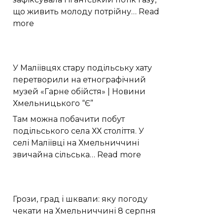
що живить молоду потрійну…
Read
:
more
Астрономи
виявили
трильйонмильний
У Маліївцях стару подільську хату
газовий
перетворили на етнографічний
потік
музей «Гарне обійстя» | Новини
до
Хмельницького “Є”
GW
Оріона
Там можна побачити побут
подільського села ХХ століття. У
селі Маліївці на Хмельниччині
:
звичайна сільська…
Read more
У
Маліївцях
стару
Грози, град і шквали: яку погоду
подільську
чекати на Хмельниччині 8 серпня
хату