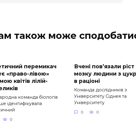
ам також може сподобати
етичний перемикач
Вчені пов’язали ріст
ує «право-лівою»
мозку людини з цук
ою квітів лілій-
в раціоні
еликів
Команда дослідників з
Університету Сіднея та
ародна команда біологів
Університету
ше ідентифікувала
тичний
0
0
0