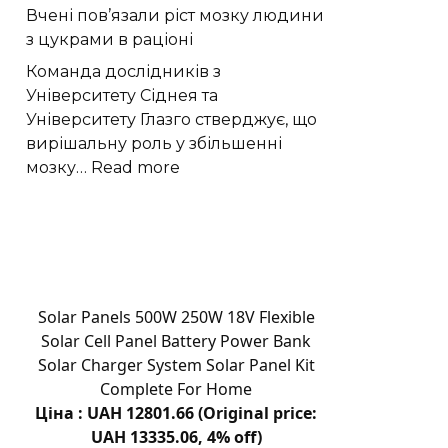
Вчені пов’язали ріст мозку людини
«право-
з цукрами в раціоні
лівою»
формою
Команда дослідників з
квітів
Університету Сіднея та
лілій-
Університету Глазго стверджує, що
метеликів
вирішальну роль у збільшенні
:
мозку…
Read more
Вчені
пов’язали
ріст
мозку
людини
з
Solar Panels 500W 250W 18V Flexible
цукрами
Solar Cell Panel Battery Power Bank
в
Solar Charger System Solar Panel Kit
раціоні
Complete For Home
Ціна : UAH 12801.66 (Original price:
UAH 13335.06, 4% off)