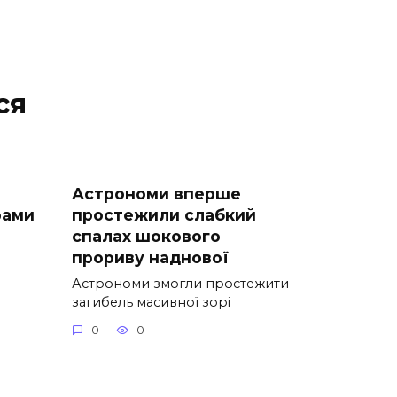
ся
Астрономи вперше
рами
простежили слабкий
спалах шокового
прориву наднової
Астрономи змогли простежити
загибель масивної зорі
0
0