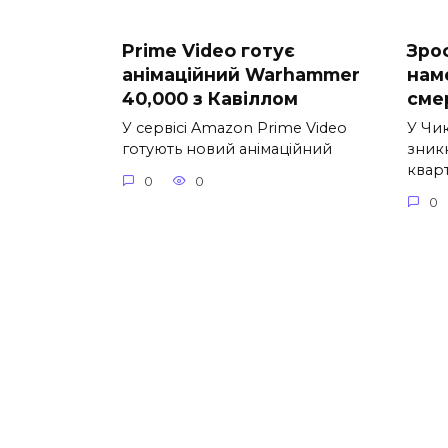
Prime Video готує
Зро
анімаційний Warhammer
нам
40,000 з Кавіллом
сме
У сервісі Amazon Prime Video
У Чи
готують новий анімаційний
зник
квар
0
0
0