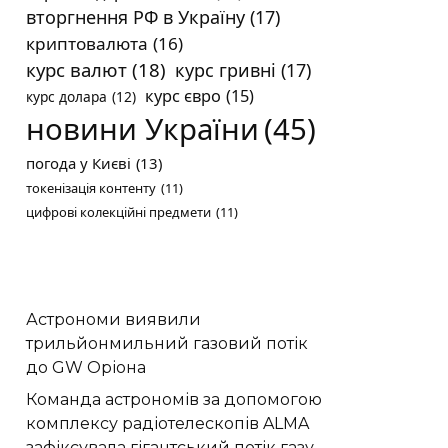
вторгнення РФ в Україну
(17)
криптовалюта
(16)
курс валют
(18)
курс гривні
(17)
курс євро
(15)
курс долара
(12)
новини України
(45)
погода у Києві
(13)
токенізація контенту
(11)
цифрові колекційні предмети
(11)
Астрономи виявили
трильйонмильний газовий потік
до GW Оріона
Команда астрономів за допомогою
комплексу радіотелескопів ALMA
зафіксувала гігантський потік газу,