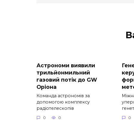
В
Астрономи виявили
Ген
трильйонмильний
кер
газовий потік до GW
форм
Оріона
мет
Команда астрономів за
Міжн
допомогою комплексу
упер
радіотелескопів
гене
0
0
0