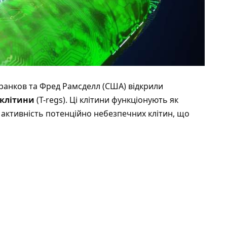
 Бранков та Фред Рамсделл (США)
відкрили
-клітини
(T-regs). Ці клітини функціонують як
 активність потенційно небезпечних клітин, що