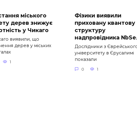
стання міського
Фізики виявили
ету дерев знижує
приховану квантову
ртність у Чикаго
структуру
надпровідника NbSe
каго виявили, що
нення дерев у міських
Дослідники з Єврейськог
талах
університету в Єрусалимі
показали
1
0
1