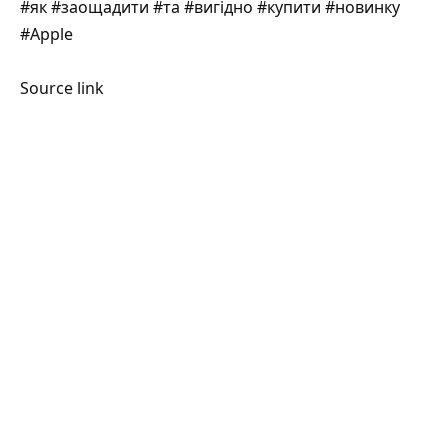
#як #заощадити #та #вигідно #купити #новинку
#Apple
Source link