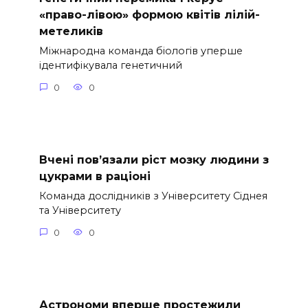
«право-лівою» формою квітів лілій-
метеликів
Міжнародна команда біологів уперше
ідентифікувала генетичний
0
0
Вчені пов’язали ріст мозку людини з
цукрами в раціоні
Команда дослідників з Університету Сіднея
та Університету
0
0
Астрономи вперше простежили