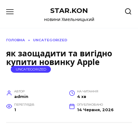
Перейти
STAR.KON
до
вмісту
новини Хмельницький
ГОЛОВНА
»
UNCATEGORIZED
як заощадити та вигідно
купити новинку Apple
UNCATEGORIZED
АВТОР
НА ЧИТАННЯ
admin
4 хв
ПЕРЕГЛЯДІВ
ОПУБЛІКОВАНО
1
14 Червня, 2026