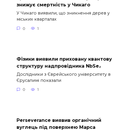
знижує смертність у Чикаго
У Чикаго виявили, що зникнення дерев у
міських кварталах
0
1
Фізики виявили приховану квантову
структуру надпровідника NbSe₂
Дослідники з Єврейського університету в
Єрусалимі показали
0
1
Perseverance виявив органічний
вуглець під поверхнею Марса