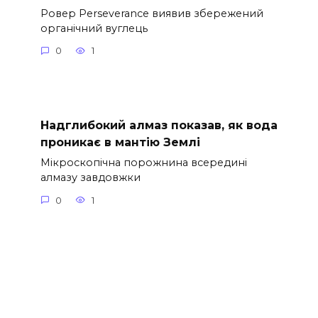
Ровер Perseverance виявив збережений
органічний вуглець
0
1
Надглибокий алмаз показав, як вода
проникає в мантію Землі
Мікроскопічна порожнина всередині
алмазу завдовжки
0
1