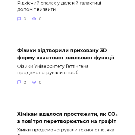
Рідкісний спалах у далекій галактиці
допоміг виявити
0
0
Фізики відтворили приховану 3D
форму квантової хвильової функції
Фізики Університету Ґеттінґена
продемонстрували спосіб
0
0
Хімікам вдалося простежити, як CO₂
з повітря перетворюється на графіт
Хіміки продемонстрували технологію, яка