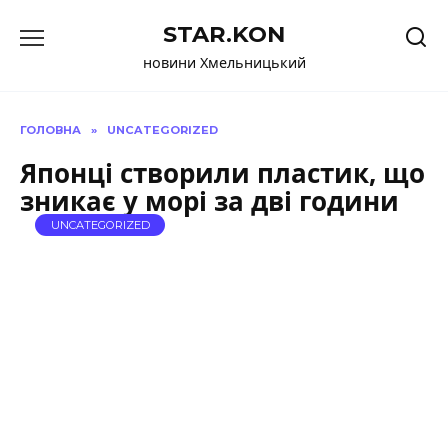
Перейти
STAR.KON
до
вмісту
новини Хмельницький
ГОЛОВНА
»
UNCATEGORIZED
Японці створили пластик, що
зникає у морі за дві години
UNCATEGORIZED