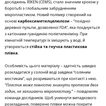
досліджень RIKEN (CEMS), стало значним кроком у
боротьбі з глобальним забрудненням
мікропластиком. Новий полімер створений на
основі
карбоксиметилцелюлози
– “похідної
деревної пульпи, дозволеної FDA”, яка поєднується
з катіонами гуанідинію поліетиленіміну. При
кімнатній температурі їх змішують у воді, й
утворюється
стійка та гнучка пластикова
плівка
.
Особливість цього матеріалу – здатність швидко
розкладатися у солоній воді завдяки “соляним
мостикам”, що розриваються при контакті з нею.
“Пластик може повністю зникнути протягом двох
годин, не залишаючи мікропластику,”
– повідомляє
команда дослідників. Щоб уникнути випадкового
розкладання, поверхню плівки можна покрити