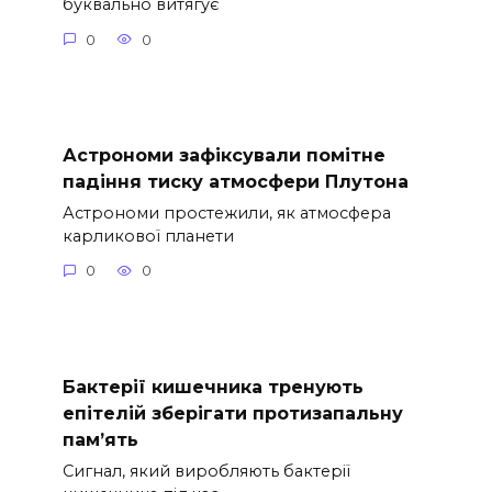
буквально витягує
0
0
Астрономи зафіксували помітне
падіння тиску атмосфери Плутона
Астрономи простежили, як атмосфера
карликової планети
0
0
Бактерії кишечника тренують
епітелій зберігати протизапальну
пам’ять
Сигнал, який виробляють бактерії