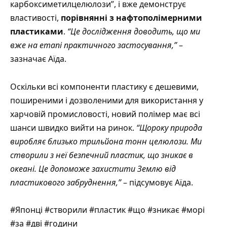
карбоксиметилцелюлози”, і вже демонструє
властивості,
порівнянні з нафтополімерними
пластиками
.
“Це дослідження доводить, що ми
вже на етапі практичного застосування,”
–
зазначає Аїда.
Оскільки всі компоненти пластику є дешевими,
поширеними і дозволеними для використання у
харчовій промисловості, новий полімер має всі
шанси швидко вийти на ринок.
“Щороку природа
виробляє близько трильйона тонн целюлози. Ми
створили з неї безпечний пластик, що зникає в
океані. Це допоможе захистити Землю від
пластикового забруднення,”
– підсумовує Аїда.
#Японці #створили #пластик #що #зникає #морі
#за #дві #години