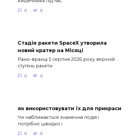
кишечника під час
0
0
Стадія ракети SpaceX утворила
новий кратер на Місяці
Рано-вранці 5 серпня 2026 року верхній
ступінь ракети
0
0
як використовувати їх для прикраси
Чи наближається знаменна подія і
потрібно швидко і
0
0