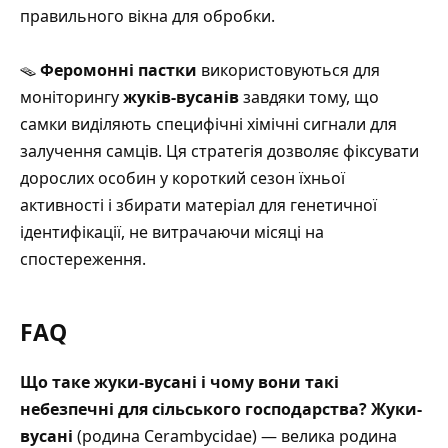
правильного вікна для обробки
.
🪤
Феромонні пастки
використовуються для
моніторингу
жуків-вусанів
завдяки тому, що
самки виділяють специфічні хімічні сигнали для
залучення самців.
Ця стратегія дозволяє фіксувати
дорослих особин у короткий сезон їхньої
активності і збирати матеріал для генетичної
ідентифікації
, не витрачаючи місяці на
спостереження.
FAQ
Що таке жуки-вусані і чому вони такі
небезпечні для сільського господарства?
Жуки-
вусані
(родина Cerambycidae) — велика родина