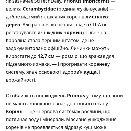
Як зазначає SciTechDaily
,
Prionus imbricornis
—
велика
Cerambycidae
(родина жуків-вусанів) —
добре відомий як шкідник коренів
листяних
дерев
. Але раніше він ніколи і ніде в США не
реєструвався як шкідник
чорниці
. Північна
Кароліна стала першим штатом, де це
задокументовано офіційно. Личинки можуть
виростати до
12,7 см
— розмір, що вражає для
підземного комахи, — і прогризати кореневу
систему, яка є основою і здоров’я
куща
, і
врожайності.
Особливість пошкоджень
Prionus
у тому, що вони
не мають зовнішніх ознак до пізнього етапу.
Корінь
— це «нервова система» рослини, що
поглинає воду і мінерали. Масивне ушкодження
коренів не проявляється відразу: кущ може