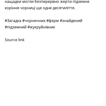
нащадки могли безперервно жерти підземне
коріння чорниці ще одне десятиліття.
#Загадка #чорничних #ферм #знайдений
#підземний #жукруйнівник
Source link