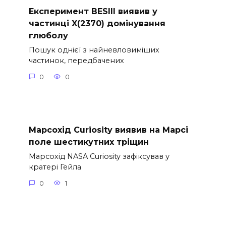
Експеримент BESIII виявив у
частинці X(2370) домінування
глюболу
Пошук однієї з найневловиміших
частинок, передбачених
0
0
Марсохід Curiosity виявив на Марсі
поле шестикутних тріщин
Марсохід NASA Curiosity зафіксував у
кратері Гейла
0
1