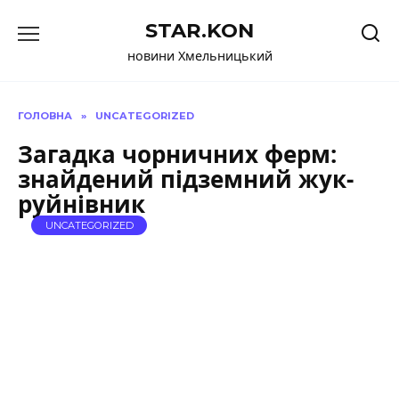
Перейти
STAR.KON
до
вмісту
новини Хмельницький
ГОЛОВНА
»
UNCATEGORIZED
Загадка чорничних ферм:
знайдений підземний жук-
руйнівник
UNCATEGORIZED