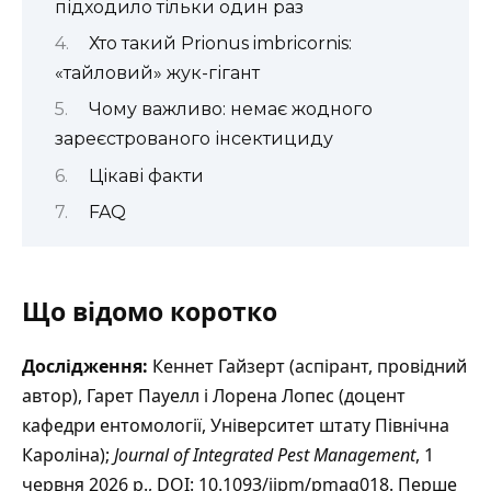
підходило тільки один раз
Хто такий Prionus imbricornis:
«тайловий» жук-гігант
Чому важливо: немає жодного
зареєстрованого інсектициду
Цікаві факти
FAQ
Що відомо коротко
Дослідження:
Кеннет Гайзерт (аспірант, провідний
автор), Гарет Пауелл і Лорена Лопес (доцент
кафедри ентомології, Університет штату Північна
Кароліна);
Journal of Integrated Pest Management
, 1
червня 2026 р., DOI: 10.1093/jipm/pmag018. Перше