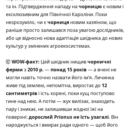
та ін. Підтвердження нападу на
чорницю
є новим і
ексклюзивним для Північної Кароліни. Поки
незрозуміло, чи є
чорниця
новим хазяїном, що
раніше просто залишався поза увагою дослідників,
або це відносно нова адаптація шкідника до нових
культур у змінених агроекосистемах.
🤯
WOW-факт:
Цей шкідник нищив
чорничні
ферми
з
2010 р.
—
понад 15 років
— а вчені не
могли навіть точно назвати його ім’я. Личинка
живе під землею, непомітна, виростає до
12
сантиметрів
і їсть корені, поки кущ поступово
гине над нею. А потім — жук вилізає, знаходить
пару і зникає, не залишивши жодної їжі на
поверхні:
дорослий Prionus не їсть узагалі
. Він
народжується і вмирає ради одного — щоб його