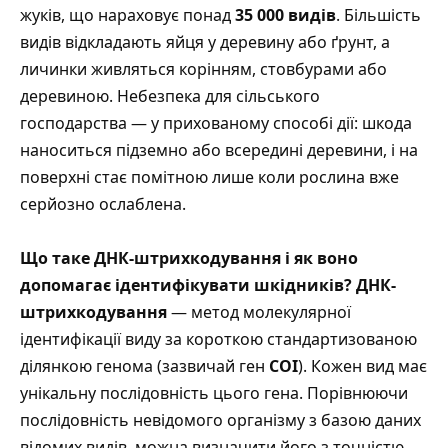
жуків, що нараховує понад
35 000 видів
. Більшість
видів відкладають яйця у деревину або ґрунт, а
личинки живляться корінням, стовбурами або
деревиною. Небезпека для сільського
господарства — у прихованому способі дії: шкода
наноситься підземно або всередині деревини, і на
поверхні стає помітною лише коли рослина вже
серйозно ослаблена.
Що таке ДНК-штрихкодування і як воно
допомагає ідентифікувати шкідників?
ДНК-
штрихкодування
— метод молекулярної
ідентифікації виду за короткою стандартизованою
ділянкою генома (зазвичай ген
COI
). Кожен вид має
унікальну послідовність цього гена. Порівнюючи
послідовність невідомого організму з базою даних
відомих видів, можна визначити його з точністю,