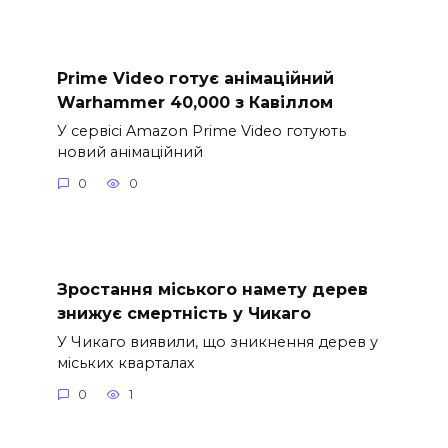
Prime Video готує анімаційний
Warhammer 40,000 з Кавіллом
У сервісі Amazon Prime Video готують
новий анімаційний
0
0
Зростання міського намету дерев
знижує смертність у Чикаго
У Чикаго виявили, що зникнення дерев у
міських кварталах
0
1