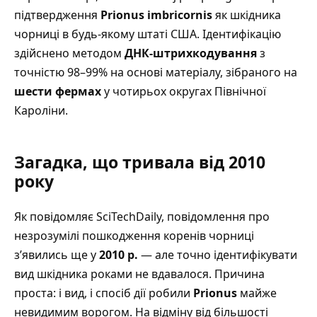
підтвердження
Prionus imbricornis
як шкідника
чорниці в будь-якому штаті США. Ідентифікацію
здійснено методом
ДНК-штрихкодування
з
точністю 98–99% на основі матеріалу, зібраного на
шести фермах
у чотирьох округах Північної
Кароліни.
Загадка, що тривала від 2010
року
Як повідомляє SciTechDaily
, повідомлення про
незрозумілі пошкодження коренів чорниці
з’явились ще у
2010 р.
— але точно ідентифікувати
вид шкідника роками не вдавалося. Причина
проста: і вид, і спосіб дії робили
Prionus
майже
невидимим ворогом. На відміну від більшості