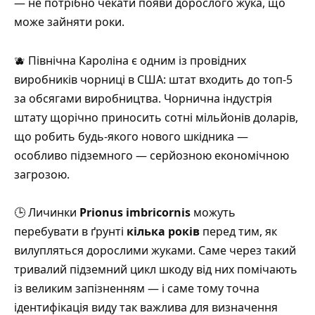
— не потрібно чекати появи дорослого жука
, що
може зайняти роки.
🫐 Північна Кароліна є одним із провідних
виробників чорниці в США: штат входить до топ-5
за обсягами виробництва.
Чорнична індустрія
штату щорічно приносить сотні мільйонів доларів,
що робить будь-якого нового шкідника —
особливо підземного — серйозною економічною
загрозою
.
🕒 Личинки
Prionus imbricornis
можуть
перебувати в ґрунті
кілька років
перед тим, як
вилупляться дорослими жуками.
Саме через такий
тривалий підземний цикл шкоду від них помічають
із великим запізненням — і саме тому точна
ідентифікація виду так важлива для визначення