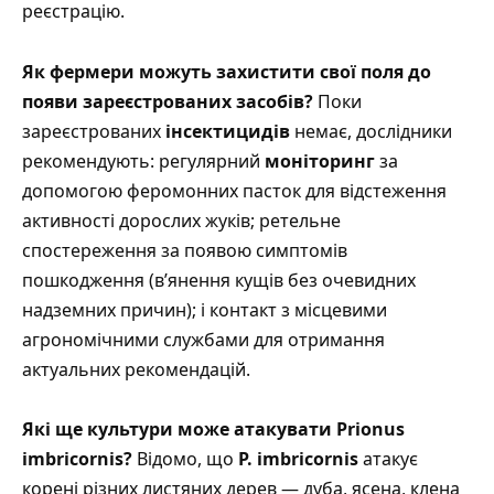
реєстрацію.
Як фермери можуть захистити свої поля до
появи зареєстрованих засобів?
Поки
зареєстрованих
інсектицидів
немає, дослідники
рекомендують: регулярний
моніторинг
за
допомогою феромонних пасток для відстеження
активності дорослих жуків; ретельне
спостереження за появою симптомів
пошкодження (в’янення кущів без очевидних
надземних причин); і контакт з місцевими
агрономічними службами для отримання
актуальних рекомендацій.
Які ще культури може атакувати Prionus
imbricornis?
Відомо, що
P. imbricornis
атакує
корені різних листяних дерев — дуба, ясена, клена