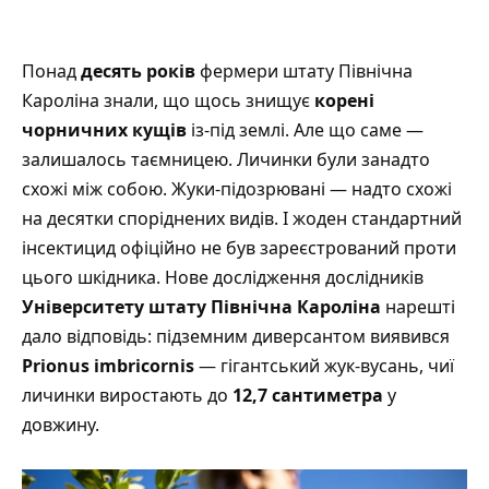
Понад
десять років
фермери штату Північна
Кароліна знали, що щось знищує
корені
чорничних кущів
із-під землі. Але що саме —
залишалось таємницею. Личинки були занадто
схожі між собою. Жуки-підозрювані — надто схожі
на десятки споріднених видів. І жоден стандартний
інсектицид офіційно не був зареєстрований проти
цього шкідника. Нове дослідження дослідників
Університету штату Північна Кароліна
нарешті
дало відповідь: підземним диверсантом виявився
Prionus imbricornis
— гігантський жук-вусань, чиї
личинки виростають до
12,7 сантиметра
у
довжину.