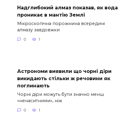
Надглибокий алмаз показав, як вода
проникає в мантію Землі
Мікроскопічна порожнина всередині
алмазу завдовжки
0
1
Астрономи виявили що чорні діри
викидають стільки ж речовини як
поглинають
Чорні діри можуть бути значно менш
«ненаситними», ніж
0
1