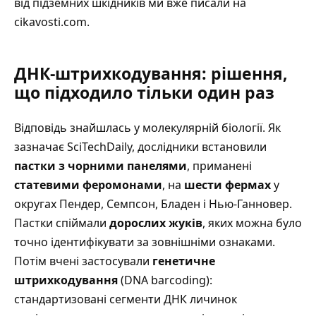
від підземних шкідників ми вже писали на
cikavosti.com
.
ДНК-штрихкодування: рішення,
що підходило тільки один раз
Відповідь знайшлась у молекулярній біології.
Як
зазначає SciTechDaily
, дослідники встановили
пастки з чорними панелями
, приманені
статевими феромонами
, на
шести фермах
у
округах Пендер, Семпсон, Бладен і Нью-Ганновер.
Пастки спіймали
дорослих жуків
, яких можна було
точно ідентифікувати за зовнішніми ознаками.
Потім вчені застосували
генетичне
штрихкодування
(DNA barcoding):
стандартизовані сегменти ДНК личинок