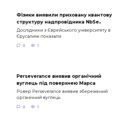
Фізики виявили приховану квантову
структуру надпровідника NbSe₂
Дослідники з Єврейського університету в
Єрусалимі показали
0
1
Perseverance виявив органічний
вуглець під поверхнею Марса
Ровер Perseverance виявив збережений
органічний вуглець
0
1