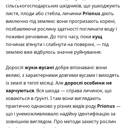
сільськогосподарських шкідників, що ушкоджують
листя, плоди або стебла, личинки
Prionus
діють
виключно під землею: вони прогризають корені,
позбавляючи рослину здатності поглинати воду і
поживні речовини. До того часу, поки
кущ
починає в’янути і слабнути на поверхні, — під
землею вже відбулось значне руйнування.
Дорослі
жуки-вусані
добре впізнавані: вони
великі, з характерними довгими вусами і виходять
із землі в теплі місяці. Але
дорослі особини не
харчуються
. Вся шкода — справа личинок, що
ховаються в ґрунті. І там вони виглядають
практично однаково у різних видів роду
Prionus
—
що і унеможливлювало надійну ідентифікацію за
зовнішнім виглядом.
Про методи захисту рослин