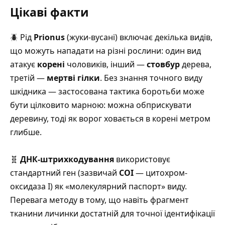
Цікаві факти
🪲 Рід
Prionus
(жуки-вусані) включає декілька видів,
що можуть нападати на різні рослини: один вид
атакує
корені
чоловиків, інший —
стовбур
дерева,
третій —
мертві гілки
.
Без знання точного виду
шкідника — застосована тактика боротьби може
бути цілковито марною: можна обприскувати
деревину, тоді як ворог ховається в корені метром
глибше
.
🧬
ДНК-штрихкодування
використовує
стандартний ген (зазвичай
COI
— цитохром-
оксидаза I) як «молекулярний паспорт» виду.
Перевага методу в тому, що навіть фрагмент
тканини личинки достатній для точної ідентифікації