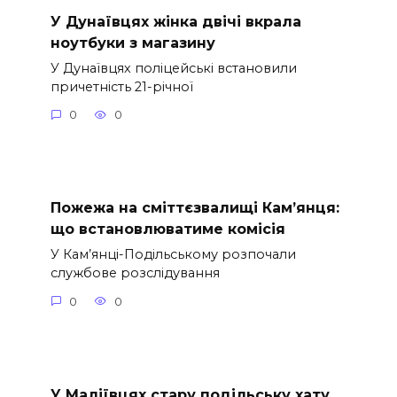
У Дунаївцях жінка двічі вкрала
ноутбуки з магазину
У Дунаївцях поліцейські встановили
причетність 21-річної
0
0
Пожежа на сміттєзвалищі Кам’янця:
що встановлюватиме комісія
У Кам’янці-Подільському розпочали
службове розслідування
0
0
У Маліївцях стару подільську хату