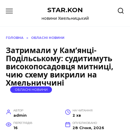
Перейти
STAR.KON
до
вмісту
новини Хмельницький
ГОЛОВНА
»
ОБЛАСНІ НОВИНИ
Затримали у Кам’янці-
Подільському: судитимуть
високопосадовця митниці,
чию схему викрили на
Хмельниччині
ОБЛАСНІ НОВИНИ
АВТОР
НА ЧИТАННЯ
admin
2 хв
ПЕРЕГЛЯДІВ
ОПУБЛІКОВАНО
16
28 Січня, 2026