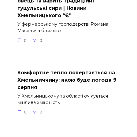
овець та варить традиційні
гуцульські сири | Новини
Хмельницького “Є”
У фермерському господарстві Романа
Масевича близько
0
0
Комфортне тепло повертається на
Хмельниччину: якою буде погода 9
серпня
У Хмельницькому та області очікується
мінлива хмарність
0
0