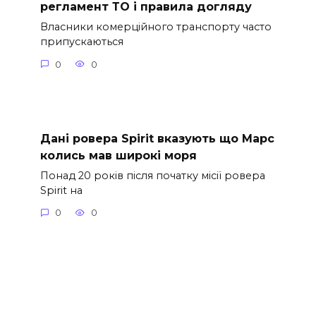
регламент ТО і правила догляду
Власники комерційного транспорту часто
припускаються
0
0
Дані ровера Spirit вказують що Марс
колись мав широкі моря
Понад 20 років після початку місії ровера
Spirit на
0
0