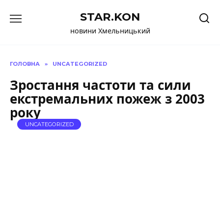
Перейти
STAR.KON
до
вмісту
новини Хмельницький
ГОЛОВНА
»
UNCATEGORIZED
Зростання частоти та сили
екстремальних пожеж з 2003
року
UNCATEGORIZED