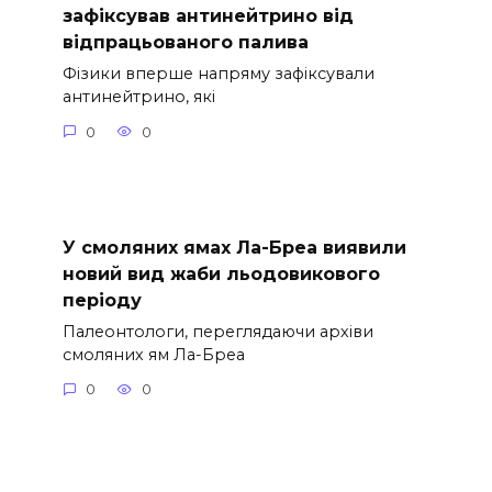
зафіксував антинейтрино від
відпрацьованого палива
Фізики вперше напряму зафіксували
антинейтрино, які
0
0
У смоляних ямах Ла-Бреа виявили
новий вид жаби льодовикового
періоду
Палеонтологи, переглядаючи архіви
смоляних ям Ла-Бреа
0
0