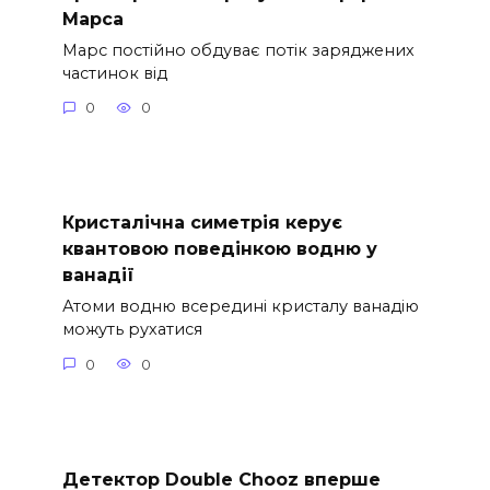
Марса
Марс постійно обдуває потік заряджених
частинок від
0
0
Кристалічна симетрія керує
квантовою поведінкою водню у
ванадії
Атоми водню всередині кристалу ванадію
можуть рухатися
0
0
Детектор Double Chooz вперше