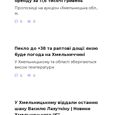
оренду за 11,6 тисячі гривень
Пропозиції на аукціон «Хмельницька обл.,
м.
0
0
Пекло до +38 та раптові дощі: якою
буде погода на Хмельниччині
У Хмельницькому та області зберігаються
високі температури
0
0
У Хмельницькому віддали останню
шану Василю Лазуткіну | Новини
Хмельницького “Є”