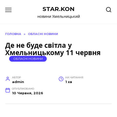
Перейти
STAR.KON
до
вмісту
новини Хмельницький
ГОЛОВНА
»
ОБЛАСНІ НОВИНИ
Де не буде світла у
Хмельницькому 11 червня
ОБЛАСНІ НОВИНИ
АВТОР
НА ЧИТАННЯ
admin
1 хв
ОПУБЛІКОВАНО
10 Червня, 2026