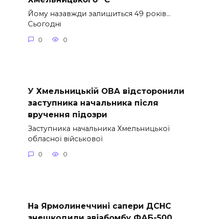
Йому назавжди залишиться 49 років…
Сьогодні
0
0
У Хмельницькій ОВА відсторонили
заступника начальника після
вручення підозри
Заступника начальника Хмельницької
обласної військової
0
0
На Ярмолинеччині сапери ДСНС
знешкодили авіабомбу ФАБ-500