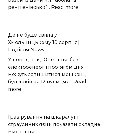
:
рентгенівської…
Read more
Телескоп
Джеймса
Вебба
Де не буде світла у
пояснив
Хмельницькому 10 серпня|
природу
Поділля News
«малих
червоних
У понеділок, 10 серпня, без
цяток»
електроенергії протягом дня
можуть залишитися мешканці
будинків на 12 вулицях…
Read
:
more
Де
не
буде
Гравірування на шкаралупі
світла
страусиних яєць показали складне
у
мислення
Хмельницькому