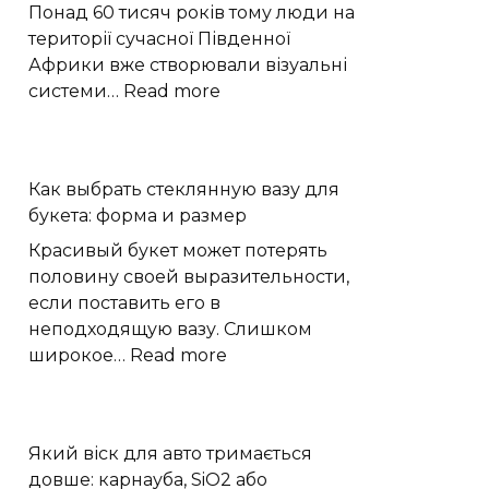
10
Понад 60 тисяч років тому люди на
серпня|
території сучасної Південної
Поділля
Африки вже створювали візуальні
News
:
системи…
Read more
Гравірування
на
шкаралупі
Как выбрать стеклянную вазу для
страусиних
букета: форма и размер
яєць
показали
Красивый букет может потерять
складне
половину своей выразительности,
мислення
если поставить его в
неподходящую вазу. Слишком
:
широкое…
Read more
Как
выбрать
стеклянную
Який віск для авто тримається
вазу
довше: карнауба, SiO2 або
для