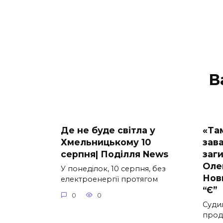
В
Де не буде світла у
«Та
Хмельницькому 10
зав
серпня| Поділля News
заг
Оле
У понеділок, 10 серпня, без
Нов
електроенергії протягом
“Є”
0
0
Суди
прод