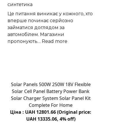
синтетика
букета:
форма
Це питання виникає у кожного, хто
и
вперше починає серйозно
размер
займатися доглядом за
автомобілем. Магазини
:
пропонують…
Read more
Який
віск
для
авто
тримається
довше:
Solar Panels 500W 250W 18V Flexible
карнауба,
Solar Cell Panel Battery Power Bank
SiO2
Solar Charger System Solar Panel Kit
або
Complete For Home
синтетика
Ціна : UAH 12801.66 (Original price:
UAH 13335.06, 4% off)