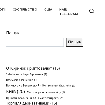
ГІЇ
СУСПІЛЬСТВО
США
НАШ
TELEGRAM
Пошук
Пошук
OTC-ринок криптовалют
(15)
Sidechains та Layer 2-рішення
(9)
Взаємодія блокчейнів
(9)
Володимир Зеленський
(10)
Зелений блокчейн
(9)
Київ
(20)
Масштабування блокчейну
(9)
Приватні блокчейни
(9)
Смарт-контракти
(9)
Торгівля деривативами
(15)