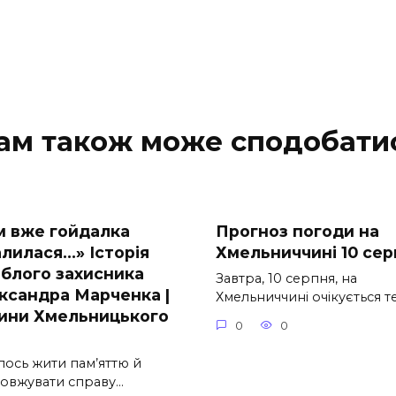
ам також може сподобати
м вже гойдалка
Прогноз погоди на
алилася…» Історія
Хмельниччині 10 сер
иблого захисника
Завтра, 10 серпня, на
ксандра Марченка |
Хмельниччині очікується т
ини Хмельницького
0
0
лось жити пам’яттю й
овжувати справу…