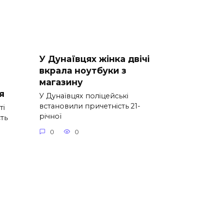
У Дунаївцях жінка двічі
вкрала ноутбуки з
магазину
я
У Дунаївцях поліцейські
встановили причетність 21-
ті
річної
сть
0
0