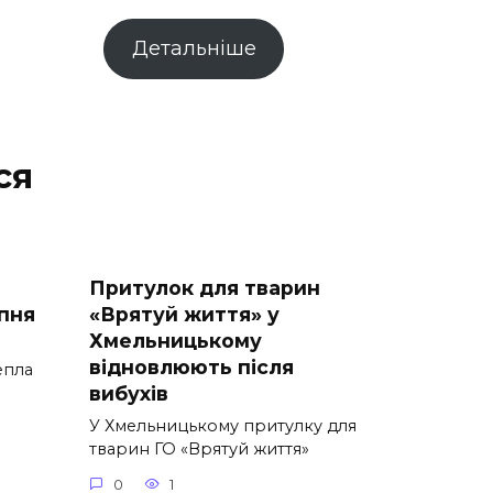
Детальніше
ся
Притулок для тварин
пня
«Врятуй життя» у
Хмельницькому
відновлюють після
епла
вибухів
У Хмельницькому притулку для
тварин ГО «Врятуй життя»
0
1