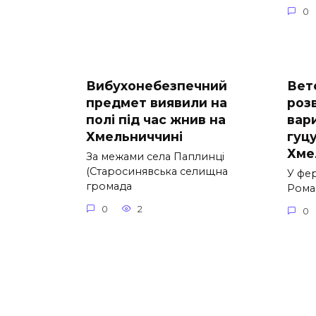
0
Вибухонебезпечний
Вет
предмет виявили на
роз
полі під час жнив на
вар
Хмельниччині
гуцу
Хме
За межами села Паплинці
(Старосинявська селищна
У фе
громада
Рома
0
2
0