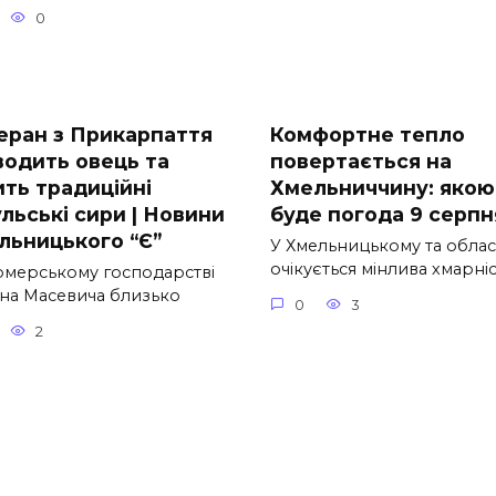
0
еран з Прикарпаття
Комфортне тепло
водить овець та
повертається на
ить традиційні
Хмельниччину: якою
льські сири | Новини
буде погода 9 серпн
льницького “Є”
У Хмельницькому та облас
очікується мінлива хмарні
рмерському господарстві
на Масевича близько
0
3
2