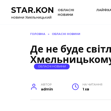
Перейти
STAR.KON
до
ОБЛАСНІ
ЛАЙФХ
вмісту
НОВИНИ
новини Хмельницький
ГОЛОВНА
»
ОБЛАСНІ НОВИНИ
Де не буде світл
Хмельницькому
ОБЛАСНІ НОВИНИ
АВТОР
НА ЧИТАННЯ
admin
1 хв