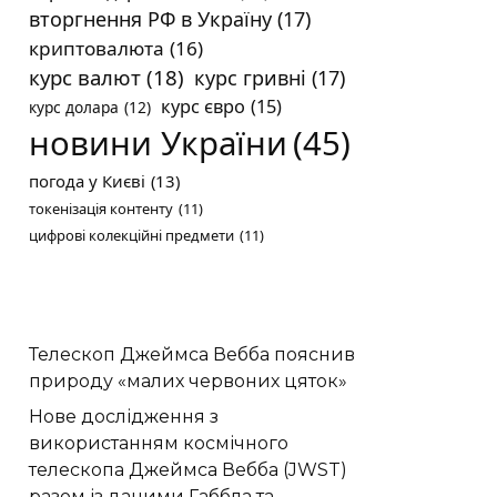
вторгнення РФ в Україну
(17)
криптовалюта
(16)
курс валют
(18)
курс гривні
(17)
курс євро
(15)
курс долара
(12)
новини України
(45)
погода у Києві
(13)
токенізація контенту
(11)
цифрові колекційні предмети
(11)
Телескоп Джеймса Вебба пояснив
природу «малих червоних цяток»
Нове дослідження з
використанням космічного
телескопа Джеймса Вебба (JWST)
разом із даними Габбла та