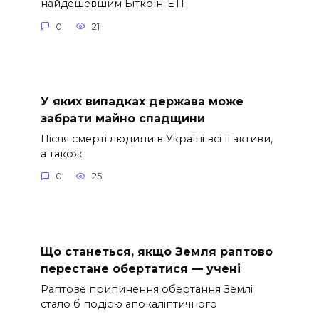
найдешевшим Біткоїн-ETF
0
21
У яких випадках держава може
забрати майно спадщини
Після смерті людини в Україні всі її активи,
а також
0
25
Що станеться, якщо Земля раптово
перестане обертатися — учені
Раптове припинення обертання Землі
стало б подією апокаліптичного