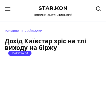
Перейти
STAR.KON
до
вмісту
новини Хмельницький
ГОЛОВНА
»
ЛАЙФХАКИ
Дохід Київстар зріс на тлі
виходу на біржу
ЛАЙФХАКИ