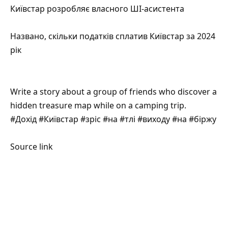
Київстар розробляє власного ШІ-асистента
Названо, скільки податків сплатив Київстар за 2024
рік
Write a story about a group of friends who discover a
hidden treasure map while on a camping trip.
#Дохід #Київстар #зріс #на #тлі #виходу #на #біржу
Source link