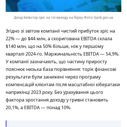
Дохід Київстар зріс на тлі виходу на біржу Фото: bank.gov.ua
Згідно зі звітом компанії чистий прибуток зріс на
22% — до $44 млн, а скоригована EBITDA склала
$140 млн, що на 50% більше, ніж у першому
кварталі 2024-го. Маржинальність EBITDA — 54,9%.
У компанії зазначають, що частину приросту
пояснює низька база порівняння: торік фінансові
результати були занижені через програму
компенсацій клієнтам після масштабної кібератаки
наприкінці 2023 року. Без урахування цього
фактора зростання доходу у гривні становить
20,1%, а EBITDA — понад 10%.