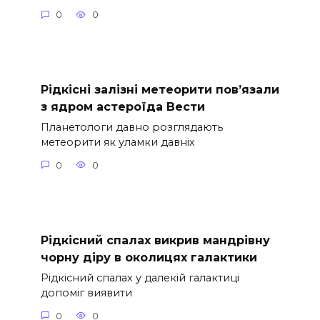
0
0
Рідкісні залізні метеорити пов’язали
з ядром астероїда Вести
Планетологи давно розглядають
метеорити як уламки давніх
0
0
Рідкісний спалах викрив мандрівну
чорну діру в околицях галактики
Рідкісний спалах у далекій галактиці
допоміг виявити
0
0