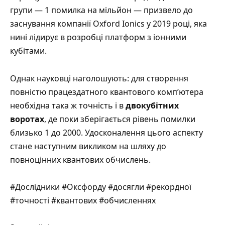
групи — 1 помилка на мільйон — призвело до
заснування компанії Oxford Ionics у 2019 році, яка
нині лідирує в розробці платформ з іонними
кубітами.
Однак науковці наголошують: для створення
повністю працездатного квантового комп’ютера
необхідна така ж точність і в
двокубітних
воротах
, де поки зберігається рівень помилки
близько 1 до 2000. Удосконалення цього аспекту
стане наступним викликом на шляху до
повноцінних квантових обчислень.
#Дослідники #Оксфорду #досягли #рекордної
#точності #квантових #обчисленнях