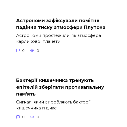
Астрономи зафіксували помітне
падіння тиску атмосфери Плутона
Астрономи простежили, як атмосфера
карликової планети
0
0
Бактерії кишечника тренують
епітелій зберігати протизапальну
пам’ять
Сигнал, який виробляють бактерії
кишечника під час
0
0