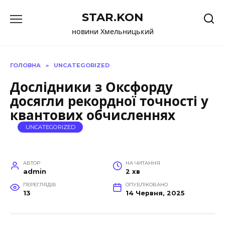
Перейти
STAR.KON
до
вмісту
новини Хмельницький
ГОЛОВНА
»
UNCATEGORIZED
Дослідники з Оксфорду
досягли рекордної точності у
квантових обчисленнях
UNCATEGORIZED
АВТОР
НА ЧИТАННЯ
admin
2 хв
ПЕРЕГЛЯДІВ
ОПУБЛІКОВАНО
13
14 Червня, 2025