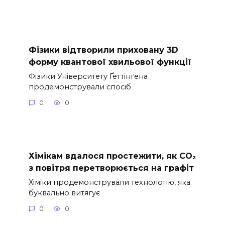
Фізики відтворили приховану 3D
форму квантової хвильової функції
Фізики Університету Ґеттінґена
продемонстрували спосіб
0
0
Хімікам вдалося простежити, як CO₂
з повітря перетворюється на графіт
Хіміки продемонстрували технологію, яка
буквально витягує
0
0