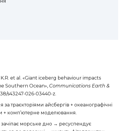
ння
y K.R. et al. «Giant iceberg behaviour impacts
the Southern Ocean»,
Communications Earth &
1038/s43247-026-03440-z.
я за траєкторіями айсбергів + океанографічні
ти + комп’ютерне моделювання.
га зачіпає морське дно → ресуспендує