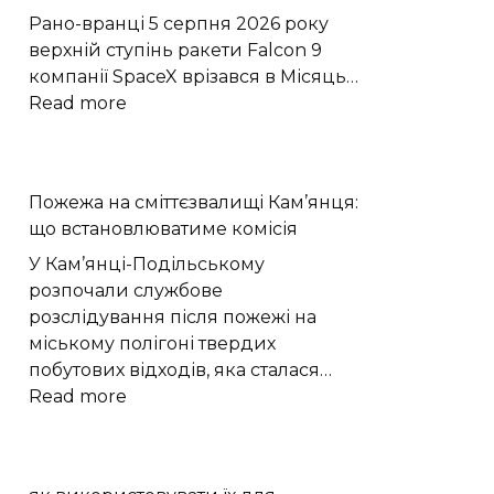
протизапальну
Рано-вранці 5 серпня 2026 року
пам’ять
верхній ступінь ракети Falcon 9
компанії SpaceX врізався в Місяць…
:
Read more
Стадія
ракети
SpaceX
Пожежа на сміттєзвалищі Кам’янця:
утворила
що встановлюватиме комісія
новий
кратер
У Кам’янці-Подільському
на
розпочали службове
Місяці
розслідування після пожежі на
міському полігоні твердих
побутових відходів, яка сталася…
:
Read more
Пожежа
на
сміттєзвалищі