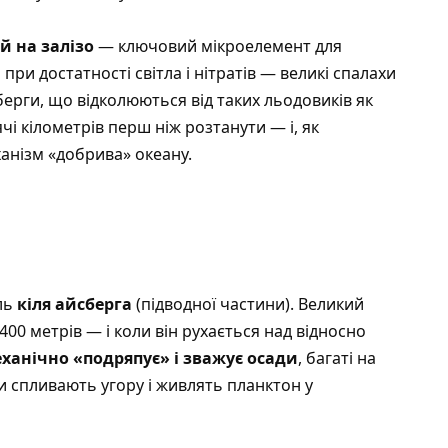
й на залізо
— ключовий мікроелемент для
при достатності світла і нітратів — великі спалахи
сберги, що відколюються від таких льодовиків як
чі кілометрів перш ніж розтанути — і, як
анізм «добрива» океану.
ль
кіля айсберга
(підводної частини). Великий
00 метрів — і коли він рухається над відносно
ханічно «подряпує» і зважує осади
, багаті на
ти спливають угору і живлять планктон у