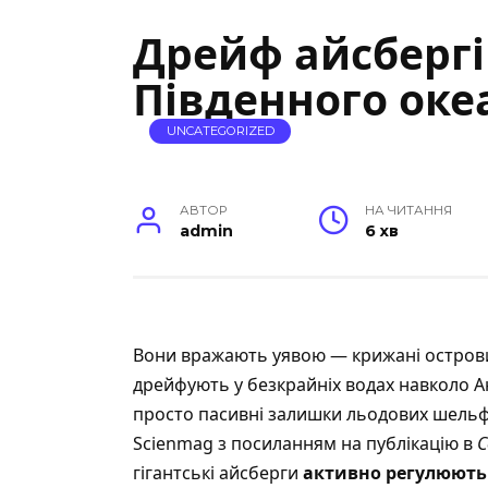
Дрейф айсбергі
Південного океа
UNCATEGORIZED
АВТОР
НА ЧИТАННЯ
admin
6 хв
Вони вражають уявою — крижані острови
дрейфують у безкрайніх водах навколо А
просто пасивні залишки льодових шельф
Scienmag
з посиланням на публікацію в
C
гігантські айсберги
активно регулюють 