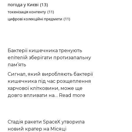
погода у Києві
(13)
токенізація контенту
(11)
цифрові колекційні предмети
(11)
Бактерії кишечника тренують
епітелій зберігати протизапальну
пам’ять
Сигнал, який виробляють бактерії
кишечника під час розщеплення
харчової клітковини, може ще
:
довго впливати на…
Read more
Бактерії
кишечника
тренують
Стадія ракети SpaceX утворила
епітелій
новий кратер на Місяці
зберігати