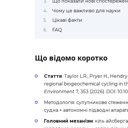
Що показали нові спостереже
Чому це важливо для науки
Цікаві факти
FAQ
Що відомо коротко
Стаття
: Taylor L.R., Pryer H., Hendr
regional biogeochemical cycling in 
Environment
7, 353 (2026). DOI: 10.
Методологія: супутникове стеженн
судна + автономні підводні апара
Головний механізм
: кіль айсбер