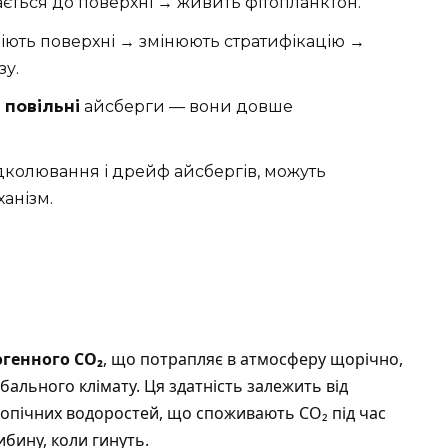
мається до поверхні → живить фітопланктон.
сніють поверхні → змінюють стратифікацію →
зу.
і повільні
айсберги — вони довше
ідколювання і дрейф айсбергів, можуть
анізм.
генного CO₂
, що потрапляє в атмосферу щорічно,
обального клімату. Ця здатність залежить від
опічних водоростей, що споживають CO₂ під час
ибину, коли гинуть.