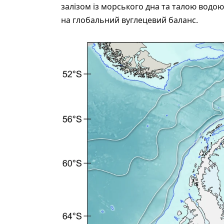
залізом із морського дна та талою водо
на глобальний вуглецевий баланс.