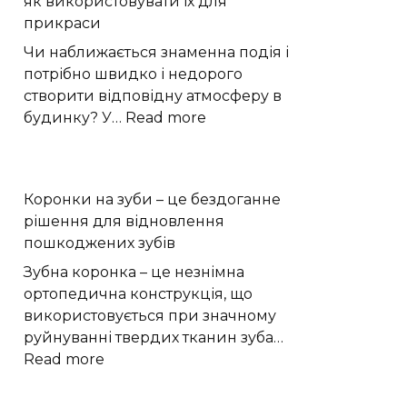
як використовувати їх для
Кам’янця:
прикраси
що
встановлюватиме
Чи наближається знаменна подія і
комісія
потрібно швидко і недорого
створити відповідну атмосферу в
:
будинку? У…
Read more
як
використовувати
їх
Коронки на зуби – це бездоганне
для
рішення для відновлення
прикраси
пошкоджених зубів
Зубна коронка – це незнімна
ортопедична конструкція, що
використовується при значному
руйнуванні твердих тканин зуба…
:
Read more
Коронки
на