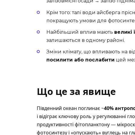
залізовмісні осади → залізо підні
Крім того: талі води айсберга прі
покращують умови для фотосинте
Найбільший вплив мають
великі 
залишаються в одному районі.
Зміни клімату, що впливають на в
посилити або послабити
цей мех
Що це за явище
Південний океан поглинає ~
40% антропо
і відіграє ключову роль у регулюванні гл
продуктивності фітопланктону — мікроск
фотосинтезу і «опускають» вуглець на гл