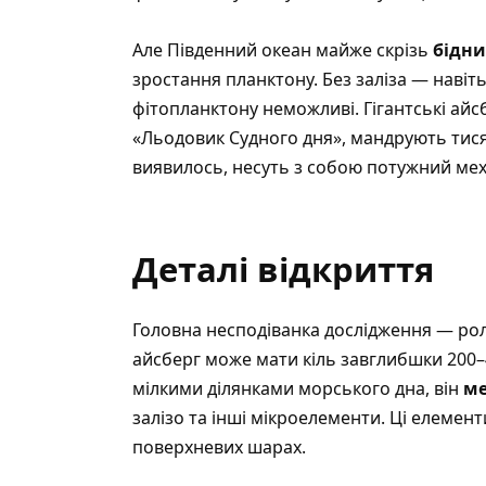
Але Південний океан майже скрізь
бідни
зростання планктону. Без заліза — навіть 
фітопланктону неможливі.
Гігантські ай
«Льодовик Судного дня»
, мандрують тися
виявилось, несуть з собою потужний мех
Деталі відкриття
Головна несподіванка дослідження — ро
айсберг може мати кіль завглибшки 200–4
мілкими ділянками морського дна, він
ме
залізо та інші мікроелементи. Ці елемен
поверхневих шарах.