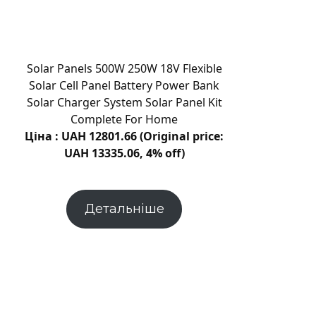
зуби
–
це
бездоганне
Solar Panels 500W 250W 18V Flexible
рішення
Solar Cell Panel Battery Power Bank
для
Solar Charger System Solar Panel Kit
відновлення
Complete For Home
пошкоджених
Ціна : UAH 12801.66 (Original price:
зубів
UAH 13335.06, 4% off)
Детальніше