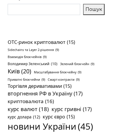
Пошук
OTC-ринок криптовалют
(15)
Sidechains та Layer 2-рішення
(9)
Взаємодія блокчейнів
(9)
Володимир Зеленський
(10)
Зелений блокчейн
(9)
Київ
(20)
Масштабування блокчейну
(9)
Приватні блокчейни
(9)
Смарт-контракти
(9)
Торгівля деривативами
(15)
вторгнення РФ в Україну
(17)
криптовалюта
(16)
курс валют
(18)
курс гривні
(17)
курс євро
(15)
курс долара
(12)
новини України
(45)