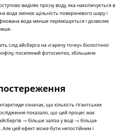
оступово виділяє прісну воду, яка накопичується в
сна вода змінює щільність поверхневого шару і
ікована вода менше перемішується і дозволяє
овше.
ть слід айсберга на «гарячу точку» біологічної
рофілу, посилений фотосинтез, збільшене
спостереження
Антарктиди
означає, що кількість гігантських
Дослідження показало, що цей процес має
йсбергів → більше заліза у воді → більше
 Але цей ефект може бути непостійним і