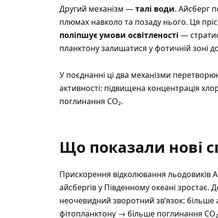
Другий механізм —
талі води
. Айсберг п
плюмах навколо та позаду нього. Ця прі
поліпшує умови освітленості
— стратиф
планктону залишатися у фотичній зоні д
У поєднанні ці два механізми перетворюю
активності: підвищена концентрація хло
поглинання CO₂.
Що показали нові 
Прискорення відколювання льодовиків 
айсбергів у Південному океані зростає. 
неочевидний зворотний зв’язок: більше а
фітопланктону → більше поглинання CO₂.