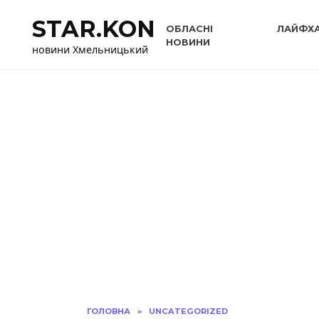
Перейти
STAR.KON
до
ОБЛАСНІ
ЛАЙФХ
вмісту
НОВИНИ
новини Хмельницький
ГОЛОВНА
»
UNCATEGORIZED