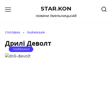
Перейти
STAR.KON
до
вмісту
новини Хмельницький
ГОЛОВНА
»
ЛАЙФХАКИ
Дрилі Деволт
ЛАЙФХАКИ