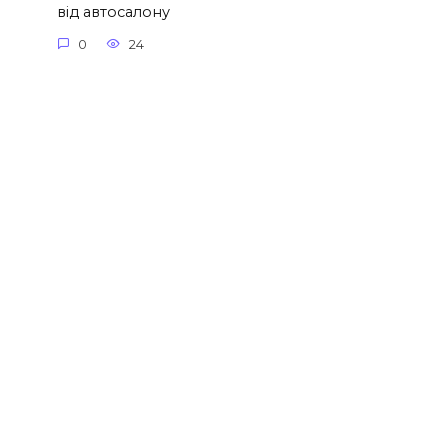
від автосалону
0
24