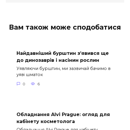
Вам також може сподобатися
Найдавніший бурштин з’явився ще
до динозаврів і насінин рослин
Уявляючи бурштин, ми зазвичай бачимо в
уяві шматок
0
6
Обладнання Alvi Prague: огляд для
кабінету косметолога
Обладнання Alvi Prague для кабінету