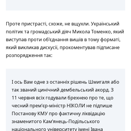
Проте пристрасті, схоже, не вщухли. Український
політик та громадський діяч Микола Томенко, який
виступав проти об’єднання вишів в тому форматі,
який викликав дискусії,
прокоментував
підписане
розпорядження так:
І ось Вам одне з останніх рішень Шмигаля або
так званий цинічний дембельський акорд. З
11 червня всіх годували брехнею про те, що
чесний премʼєр-міністр НІКОЛИ не підпише
Постанову КМУ про фактичну ліквідацію
знаменитого Камʼянець-Подільського
національного університету імені Івана