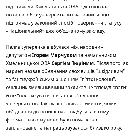
підтримали. Хмельницька ОВА відстоювала
позицію обох університетів і запевнила, що
підтримає у законний спосіб повернення статусу
«Національний» вже об’єднаному закладу.
Палка суперечка відбулася між народним
депутатом
Ігорем Марчуком
та начальником
Хмельницької ОВА
Сергієм Тюріним
. Після того, як
нардеп назвав об’єднання двох вишів “шкідливим”
та “антиукраїнським рішенням “п’ятої колони”,
очільник Хмельниччини закликав не “спекулювати”
й не “політизувати” питання об’єднання
університетів. Також він навів аргументи, чому
об’єднання двох вишів має відбутися в тому
форматі, в якому воно було початково
заплановане та напрацьовувалося близько року.