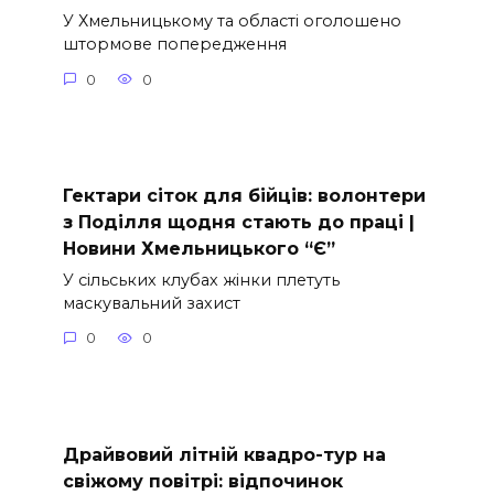
У Хмельницькому та області оголошено
штормове попередження
0
0
Гектари сіток для бійців: волонтери
з Поділля щодня стають до праці |
Новини Хмельницького “Є”
У сільських клубах жінки плетуть
маскувальний захист
0
0
Драйвовий літній квадро-тур на
свіжому повітрі: відпочинок