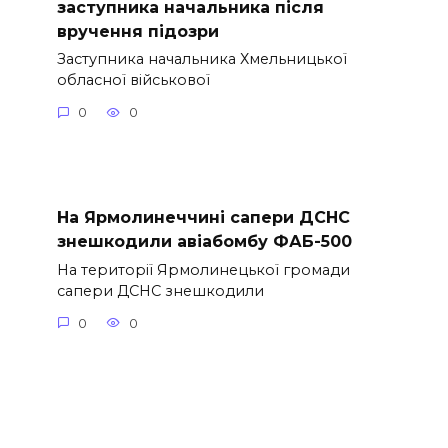
заступника начальника після
вручення підозри
Заступника начальника Хмельницької
обласної військової
0
0
На Ярмолинеччині сапери ДСНС
знешкодили авіабомбу ФАБ-500
На території Ярмолинецької громади
сапери ДСНС знешкодили
0
0