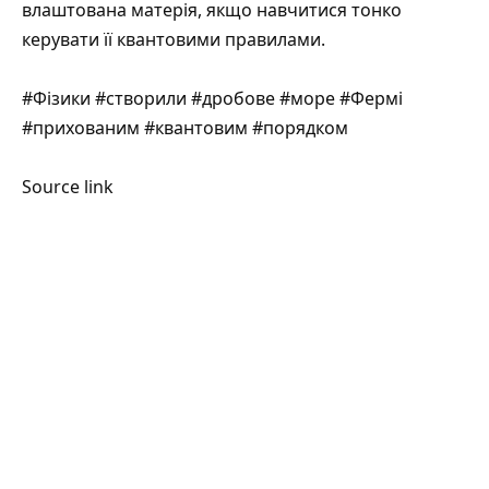
влаштована матерія, якщо навчитися тонко
керувати її квантовими правилами.
#Фізики #створили #дробове #море #Фермі
#прихованим #квантовим #порядком
Source link