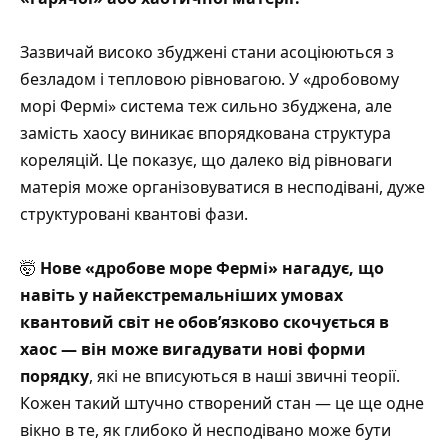
Зазвичай високо збуджені стани асоціюються з
безладом і тепловою рівновагою. У «дробовому
морі Фермі» система теж сильно збуджена, але
замість хаосу виникає впорядкована структура
кореляцій. Це показує, що далеко від рівноваги
матерія може організовуватися в несподівані, дуже
структуровані квантові фази.
🤯
Нове «дробове море Фермі» нагадує, що
навіть у найекстремальніших умовах
квантовий світ не обов’язково скочується в
хаос — він може вигадувати нові форми
порядку
, які не вписуються в наші звичні теорії.
Кожен такий штучно створений стан — це ще одне
вікно в те, як глибоко й несподівано може бути