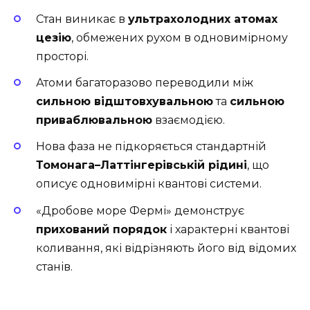
Стан виникає в
ультрахолодних атомах
цезію
, обмежених рухом в одновимірному
просторі.
Атоми багаторазово переводили між
сильною відштовхувальною
та
сильною
приваблювальною
взаємодією.
Нова фаза не підкоряється стандартній
Томонага–Латтінгерівській рідині
, що
описує одновимірні квантові системи.
«Дробове море Фермі» демонструє
прихований порядок
і характерні квантові
коливання, які відрізняють його від відомих
станів.