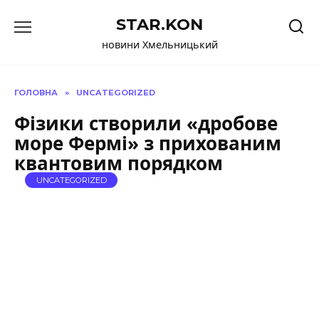
Перейти
STAR.KON
до
вмісту
новини Хмельницький
ГОЛОВНА
»
UNCATEGORIZED
Фізики створили «дробове
море Фермі» з прихованим
квантовим порядком
UNCATEGORIZED