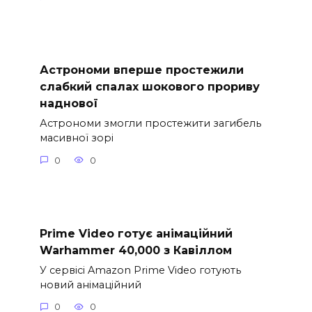
Астрономи вперше простежили
слабкий спалах шокового прориву
наднової
Астрономи змогли простежити загибель
масивної зорі
0
0
Prime Video готує анімаційний
Warhammer 40,000 з Кавіллом
У сервісі Amazon Prime Video готують
новий анімаційний
0
0