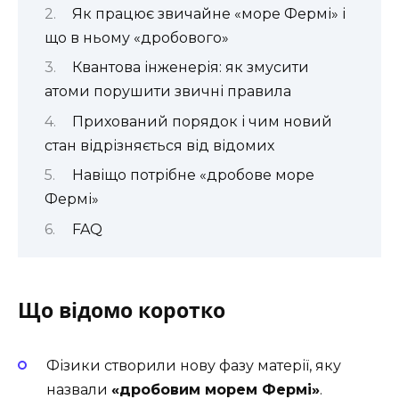
Як працює звичайне «море Фермі» і
що в ньому «дробового»
Квантова інженерія: як змусити
атоми порушити звичні правила
Прихований порядок і чим новий
стан відрізняється від відомих
Навіщо потрібне «дробове море
Фермі»
FAQ
Що відомо коротко
Фізики створили нову фазу матерії, яку
назвали
«дробовим морем Фермі»
.