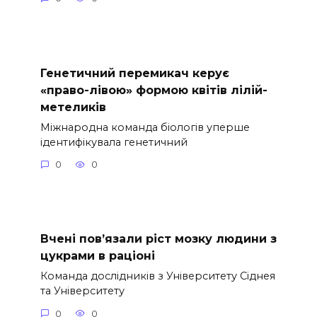
Генетичний перемикач керує
«право-лівою» формою квітів лілій-
метеликів
Міжнародна команда біологів уперше
ідентифікувала генетичний
0
0
Вчені пов’язали ріст мозку людини з
цукрами в раціоні
Команда дослідників з Університету Сіднея
та Університету
0
0