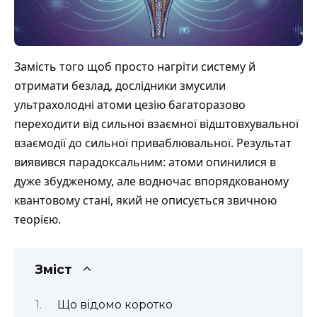
Замість того щоб просто нагріти систему й
отримати безлад, дослідники змусили
ультрахолодні атоми цезію багаторазово
переходити від сильної взаємної відштовхувальної
взаємодії до сильної приваблювальної. Результат
виявився парадоксальним: атоми опинилися в
дуже збудженому, але водночас впорядкованому
квантовому стані, який не описується звичною
теорією.
Зміст
Що відомо коротко