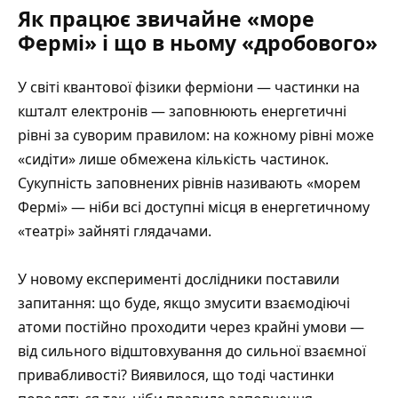
Як працює звичайне «море
Фермі» і що в ньому «дробового»
У світі квантової фізики ферміони — частинки на
кшталт електронів — заповнюють енергетичні
рівні за суворим правилом: на кожному рівні може
«сидіти» лише обмежена кількість частинок.
Сукупність заповнених рівнів називають «морем
Фермі» — ніби всі доступні місця в енергетичному
«театрі» зайняті глядачами.
У новому експерименті дослідники поставили
запитання: що буде, якщо змусити взаємодіючі
атоми постійно проходити через крайні умови —
від сильного відштовхування до сильної взаємної
привабливості? Виявилося, що тоді частинки