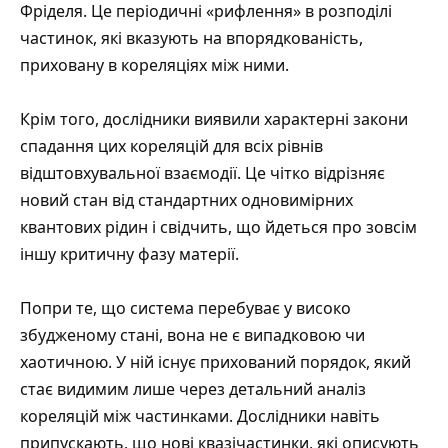
Фріделя. Це періодичні «рифлення» в розподілі
частинок, які вказують на впорядкованість,
приховану в кореляціях між ними.
Крім того, дослідники виявили характерні закони
спадання цих кореляцій для всіх рівнів
відштовхувальної взаємодії. Це чітко відрізняє
новий стан від стандартних одновимірних
квантових рідин і свідчить, що йдеться про зовсім
іншу критичну фазу матерії.
Попри те, що система перебуває у високо
збудженому стані, вона не є випадковою чи
хаотичною. У ній існує прихований порядок, який
стає видимим лише через детальний аналіз
кореляцій між частинками. Дослідники навіть
припускають, що нові квазічастинки, які описують