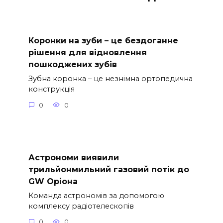
Коронки на зуби – це бездоганне
рішення для відновлення
пошкоджених зубів
Зубна коронка – це незнімна ортопедична
конструкція
0
0
Астрономи виявили
трильйонмильний газовий потік до
GW Оріона
Команда астрономів за допомогою
комплексу радіотелескопів
0
0