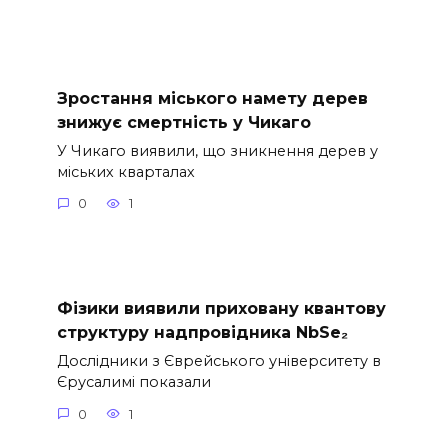
Зростання міського намету дерев
знижує смертність у Чикаго
У Чикаго виявили, що зникнення дерев у
міських кварталах
0
1
Фізики виявили приховану квантову
структуру надпровідника NbSe₂
Дослідники з Єврейського університету в
Єрусалимі показали
0
1