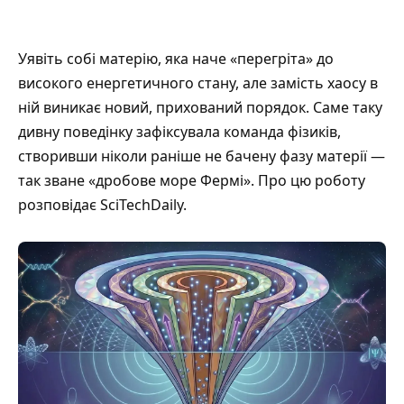
Уявіть собі матерію, яка наче «перегріта» до
високого енергетичного стану, але замість хаосу в
ній виникає новий, прихований порядок. Саме таку
дивну поведінку зафіксувала команда фізиків,
створивши ніколи раніше не бачену фазу матерії —
так зване «дробове море Фермі». Про цю роботу
розповідає
SciTechDaily
.