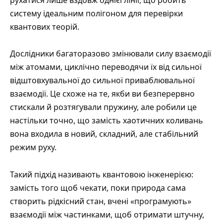
рухатися лише вздовж однієї лінії, що робить
систему ідеальним полігоном для перевірки
квантових теорій.
Дослідники багаторазово змінювали силу взаємодії
між атомами, циклічно переводячи їх від сильної
відштовхувальної до сильної приваблювальної
взаємодії. Це схоже на те, якби ви безперервно
стискали й розтягували пружину, але робили це
настільки точно, що замість хаотичних коливань
вона входила в новий, складний, але стабільний
режим руху.
Такий підхід називають квантовою інженерією:
замість того щоб чекати, поки природа сама
створить рідкісний стан, вчені «програмують»
взаємодії між частинками, щоб отримати штучну,