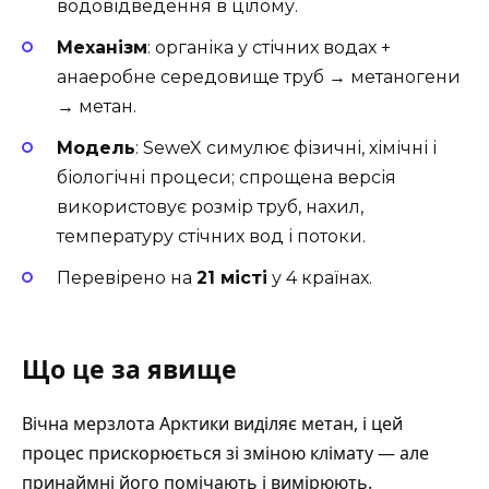
водовідведення в цілому.
Механізм
: органіка у стічних водах +
анаеробне середовище труб → метаногени
→ метан.
Модель
: SeweX симулює фізичні, хімічні і
біологічні процеси; спрощена версія
використовує розмір труб, нахил,
температуру стічних вод і потоки.
Перевірено на
21 місті
у 4 країнах.
Що це за явище
Вічна мерзлота Арктики виділяє метан, і цей
процес прискорюється зі зміною клімату
— але
принаймні його помічають і вимірюють.