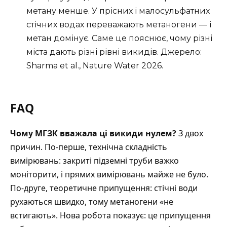
метану менше. У прісних і малосульфатних
стічних водах переважають метаногени — і
метан домінує. Саме це пояснює, чому різні
міста дають різні рівні викидів. Джерело:
Sharma et al., Nature Water 2026
.
FAQ
Чому МГЗК вважала ці викиди нулем?
З двох
причин. По-перше, технічна складність
вимірювань: закриті підземні труби важко
моніторити, і прямих вимірювань майже не було.
По-друге, теоретичне припущення: стічні води
рухаються швидко, тому метаногени «не
встигають». Нова робота показує: це припущення