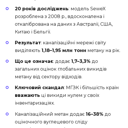
20 років досліджень
: модель SeweX
розроблена з 2008 р., вдосконалена і
откалібрована на даних з Австралії, США,
Китаю і Бельгії.
Результат
: каналізаційні мережі світу
виділяють
1,18–1,95 млн тонн
метану на рік.
Що це означає
: додає
1,7–3,3%
до
загальних оцінок глобальних викидів
метану від сектору відходів.
Ключовий скандал
: МГЗК і більшість країн
вважають
ці викиди нулем у своїх
інвентаризаціях.
Каналізаційний метан додає
16–38%
до
оціночного вуглецевого сліду