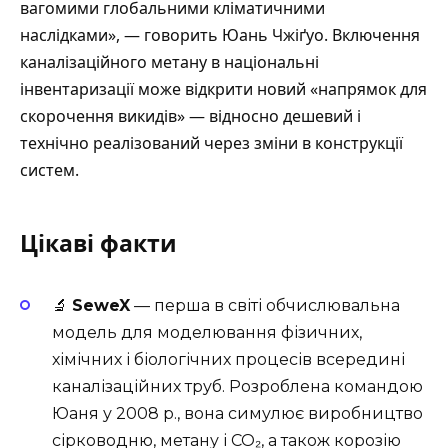
вагомими глобальними кліматичними
наслідками», — говорить Юань Чжіґуо. Включення
каналізаційного метану в національні
інвентаризації може відкрити новий «напрямок для
скорочення викидів» — відносно дешевий і
технічно реалізований через зміни в конструкції
систем.
Цікаві факти
🔬
SeweX
— перша в світі обчислювальна
модель для моделювання фізичних,
хімічних і біологічних процесів всередині
каналізаційних труб. Розроблена командою
Юаня у 2008 р., вона симулює виробництво
сірководню, метану і CO₂, а також корозію