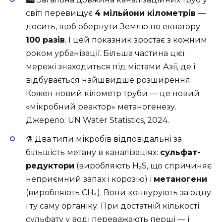
світі перевищує
4 мільйони кілометрів
—
досить, щоб обернути Землю по екватору
100 разів
. І цей показник зростає з кожним
роком урбанізації. Більша частина цієї
мережі знаходиться під містами Азії, де і
відбувається найшвидше розширення.
Кожен новий кілометр труби — це новий
«мікробний реактор» метаногенезу.
Джерело:
UN Water Statistics, 2024
.
⚗️ Два типи мікробів відповідальні за
більшість метану в каналізаціях:
сульфат-
редуктори
(виробляють H₂S, що спричиняє
неприємний запах і корозію) і
метаногени
(виробляють CH₄). Вони конкурують за одну
і ту саму органіку. При достатній кількості
сульфату у воді переважають перші — і