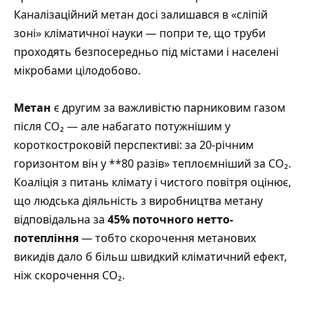
Каналізаційний метан досі залишався в «сліпій
зоні» кліматичної науки — попри те, що труби
проходять безпосередньо під містами і населені
мікробами цілодобово.
Метан
є другим за важливістю парниковим газом
після CO₂ — але набагато потужнішим у
короткостроковій перспективі: за 20-річним
горизонтом він у **80 разів» теплоємніший за CO₂.
Коаліція з питань клімату і чистого повітря оцінює,
що людська діяльність з виробництва метану
відповідальна за
45% поточного нетто-
потепління
— тобто скорочення метанових
викидів дало б більш швидкий кліматичний ефект,
ніж скорочення CO₂.