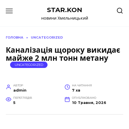
Перейти
STAR.KON
до
вмісту
новини Хмельницький
ГОЛОВНА
»
UNCATEGORIZED
Каналізація щороку викидає
майже 2 млн тонн метану
UNCATEGORIZED
АВТОР
НА ЧИТАННЯ
admin
7 хв
ПЕРЕГЛЯДІВ
ОПУБЛІКОВАНО
5
10 Травня, 2026