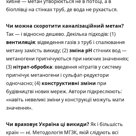
хибне — метан утворюється не в потоці, а в
біоплівці на стінках труб, де вода не рухається.
Чи можна скоротити каналізаційний метан?
Так — і відносно дешево. Декілька підходів: (1)
вентиляція
: відведення газів з труб і спалювання
метану замість викиду; (2)
зміна pH
стічних вод —
метаногени пригнічуються при нижчих значеннях;
(3)
нітрат-обробка
: введення нітратів у систему
пригнічує метаногени і сульфат-редуктори
одночасно; (4)
конструктивні зміни
при
будівництві нових мереж. Автори підкреслюють:
«навіть невеликі зміни у конструкції можуть мати
значення».
Чи враховує Україна ці викиди?
Як і більшість
країн — ні. Методологія МГЗК, якій слідують всі