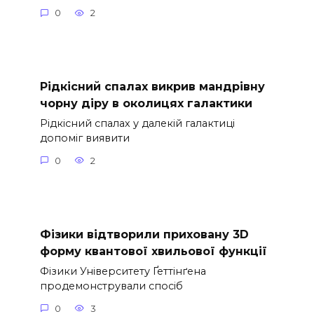
0
2
Рідкісний спалах викрив мандрівну
чорну діру в околицях галактики
Рідкісний спалах у далекій галактиці
допоміг виявити
0
2
Фізики відтворили приховану 3D
форму квантової хвильової функції
Фізики Університету Ґеттінґена
продемонстрували спосіб
0
3