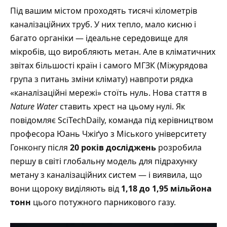
Під вашим містом проходять тисячі кілометрів
каналізаційних труб. У них тепло, мало кисню і
багато органіки — ідеальне середовище для
мікробів, що виробляють метан. Але в кліматичних
звітах більшості країн і самого МГЗК (Міжурядова
група з питань зміни клімату) навпроти рядка
«каналізаційні мережі» стоїть нуль. Нова стаття в
Nature Water
ставить хрест на цьому нулі.
Як
повідомляє SciTechDaily
, команда під керівництвом
професора Юань Чжіґуо з Міського університету
Гонконгу після
20 років досліджень
розробила
першу в світі глобальну модель для підрахунку
метану з каналізаційних систем — і виявила, що
вони щороку виділяють від
1,18 до 1,95 мільйона
тонн
цього потужного парникового газу.