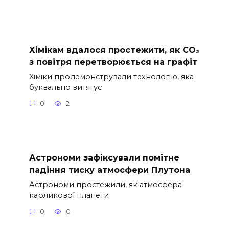
Хімікам вдалося простежити, як CO₂
з повітря перетворюється на графіт
Хіміки продемонстрували технологію, яка
буквально витягує
0
2
Астрономи зафіксували помітне
падіння тиску атмосфери Плутона
Астрономи простежили, як атмосфера
карликової планети
0
0