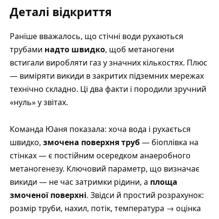
Деталі відкриття
Раніше вважалось, що стічні води рухаються
трубами
надто швидко
, щоб метаногени
встигали виробляти газ у значних кількостях. Плюс
— виміряти викиди в закритих підземних мережах
технічно складно. Ці два факти і породили зручний
«нуль» у звітах.
Команда Юаня показала: хоча вода і рухається
швидко,
змочена поверхня труб
— біоплівка на
стінках — є постійним осередком анаеробного
метаногенезу. Ключовий параметр, що визначає
викиди — не час затримки рідини, а
площа
змоченої поверхні
. Звідси й простий розрахунок:
розмір труби, нахил, потік, температура → оцінка