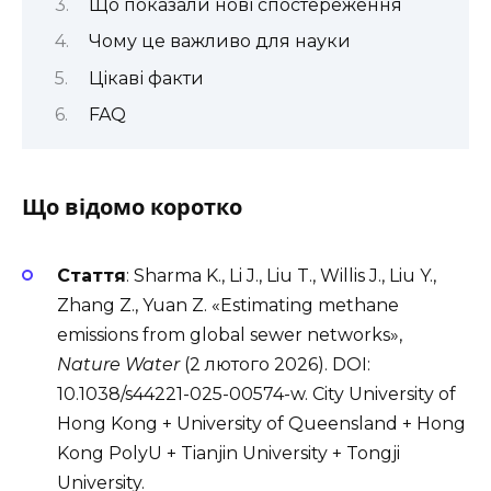
Що показали нові спостереження
Чому це важливо для науки
Цікаві факти
FAQ
Що відомо коротко
Стаття
: Sharma K., Li J., Liu T., Willis J., Liu Y.,
Zhang Z., Yuan Z. «Estimating methane
emissions from global sewer networks»,
Nature Water
(2 лютого 2026). DOI:
10.1038/s44221-025-00574-w. City University of
Hong Kong + University of Queensland + Hong
Kong PolyU + Tianjin University + Tongji
University.