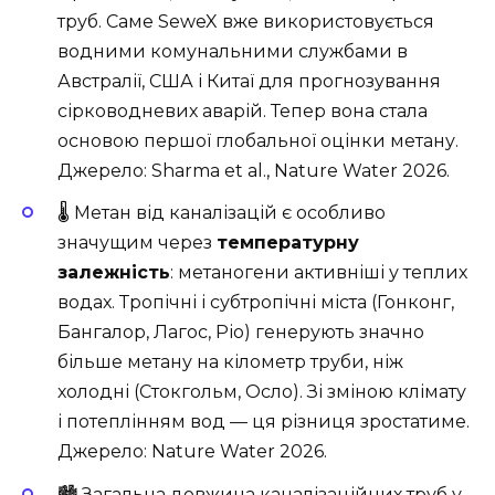
труб. Саме SeweX вже використовується
водними комунальними службами в
Австралії, США і Китаї для прогнозування
сірководневих аварій. Тепер вона стала
основою першої глобальної оцінки метану.
Джерело:
Sharma et al., Nature Water 2026
.
🌡️ Метан від каналізацій є особливо
значущим через
температурну
залежність
: метаногени активніші у теплих
водах. Тропічні і субтропічні міста (Гонконг,
Бангалор, Лагос, Ріо) генерують значно
більше метану на кілометр труби, ніж
холодні (Стокгольм, Осло). Зі зміною клімату
і потеплінням вод — ця різниця зростатиме.
Джерело:
Nature Water 2026
.
🏙️ Загальна довжина каналізаційних труб у