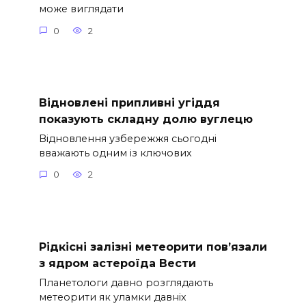
може виглядати
0
2
Відновлені припливні угіддя
показують складну долю вуглецю
Відновлення узбережжя сьогодні
вважають одним із ключових
0
2
Рідкісні залізні метеорити пов’язали
з ядром астероїда Вести
Планетологи давно розглядають
метеорити як уламки давніх