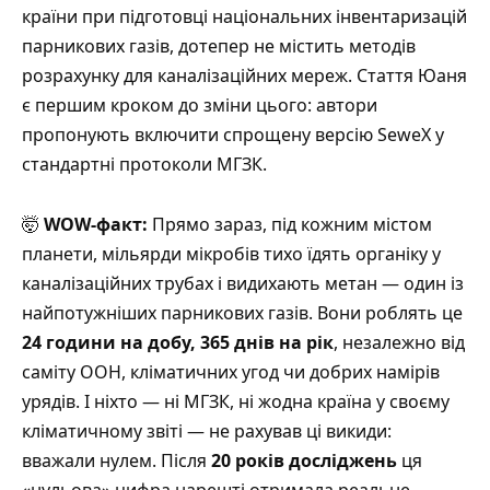
країни при підготовці національних інвентаризацій
парникових газів, дотепер не містить методів
розрахунку для каналізаційних мереж. Стаття Юаня
є першим кроком до зміни цього: автори
пропонують включити спрощену версію SeweX у
стандартні протоколи МГЗК.
🤯
WOW-факт:
Прямо зараз, під кожним містом
планети, мільярди мікробів тихо їдять органіку у
каналізаційних трубах і видихають метан — один із
найпотужніших парникових газів. Вони роблять це
24 години на добу, 365 днів на рік
, незалежно від
саміту ООН, кліматичних угод чи добрих намірів
урядів. І ніхто — ні МГЗК, ні жодна країна у своєму
кліматичному звіті — не рахував ці викиди:
вважали нулем. Після
20 років досліджень
ця
«нульова» цифра нарешті отримала реальне