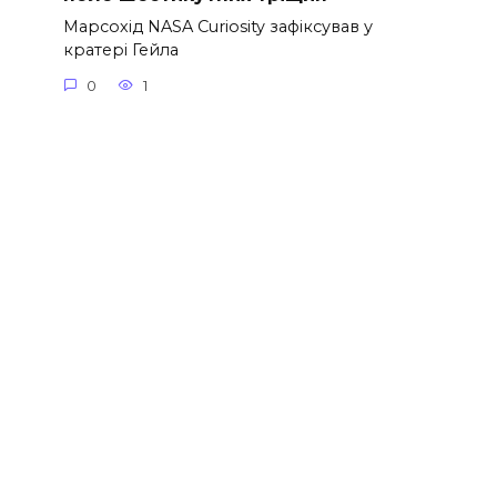
Марсохід NASA Curiosity зафіксував у
кратері Гейла
0
1