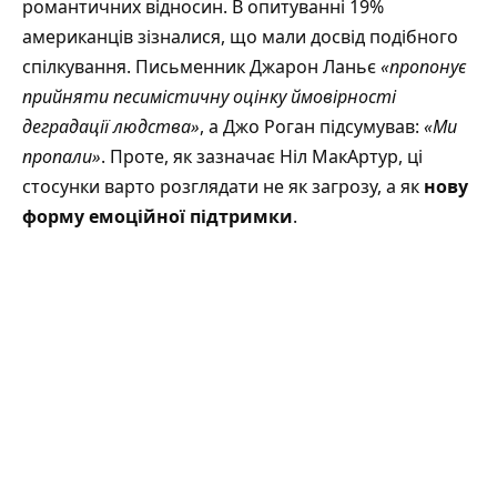
романтичних відносин. В опитуванні 19%
американців зізналися, що мали досвід подібного
спілкування. Письменник Джарон Ланьє
«пропонує
прийняти песимістичну оцінку ймовірності
деградації людства»
, а Джо Роган
підсумував
:
«Ми
пропали»
. Проте, як зазначає Ніл МакАртур, ці
стосунки варто розглядати не як загрозу, а як
нову
форму емоційної підтримки
.