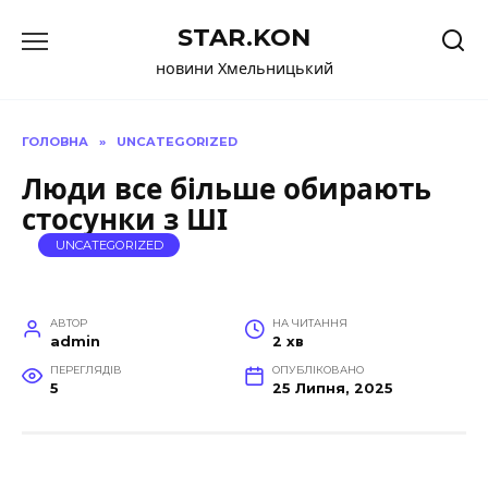
Перейти
STAR.KON
до
вмісту
новини Хмельницький
ГОЛОВНА
»
UNCATEGORIZED
Люди все більше обирають
стосунки з ШІ
UNCATEGORIZED
АВТОР
НА ЧИТАННЯ
admin
2 хв
ПЕРЕГЛЯДІВ
ОПУБЛІКОВАНО
5
25 Липня, 2025