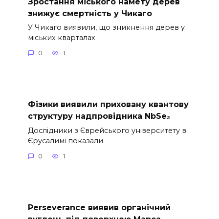
Зростання міського намету дерев
знижує смертність у Чикаго
У Чикаго виявили, що зникнення дерев у
міських кварталах
0
1
Фізики виявили приховану квантову
структуру надпровідника NbSe₂
Дослідники з Єврейського університету в
Єрусалимі показали
0
1
Perseverance виявив органічний