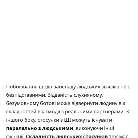
Побоювання щодо занепаду людських зв’язків не є
безпідставними. Відданість слухняному,
безумовному ботові може відвернути людину від
складностей взаємодії з реальними партнерами. З
іншого боку, стосунки з ШІ можуть існувати
паралельно з людськими
, виконуючи інші
функції.
Складність людських стосунків
теж має