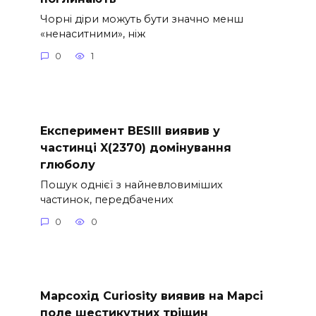
Чорні діри можуть бути значно менш
«ненаситними», ніж
0
1
Експеримент BESIII виявив у
частинці X(2370) домінування
глюболу
Пошук однієї з найневловиміших
частинок, передбачених
0
0
Марсохід Curiosity виявив на Марсі
поле шестикутних тріщин