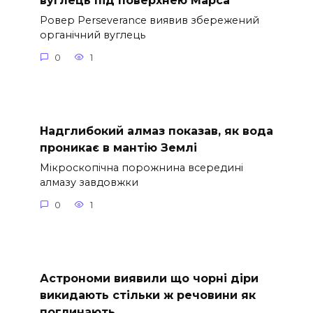
вуглець під поверхнею Марса
Ровер Perseverance виявив збережений
органічний вуглець
0
1
Надглибокий алмаз показав, як вода
проникає в мантію Землі
Мікроскопічна порожнина всередині
алмазу завдовжки
0
1
Астрономи виявили що чорні діри
викидають стільки ж речовини як
поглинають