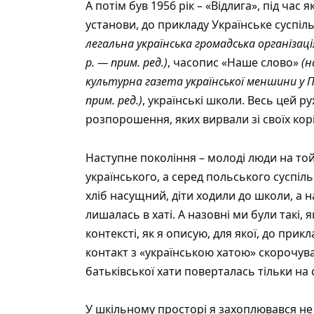
А потім був 1956 рік – «Відлига», під час
установи, до прикладу Українське суспі
легальна українська громадська організаці
р. — прим. ред.)
, часопис «Наше слово»
(н
культурна газета української меншини у П
прим. ред.)
, українські школи. Весь цей р
розпорошення, яких вирвали зі своїх ко
Наступне покоління – молоді люди на той 
українського, а серед польського суспіл
хліб насущний, діти ходили до школи, а 
лишалась в хаті. А назовні ми були такі, 
контексті, як я описую, для якої, до прик
контакт з «українською хатою» скорочувал
батьківської хати поверталась тільки на 
У шкільному просторі я захоплювався не