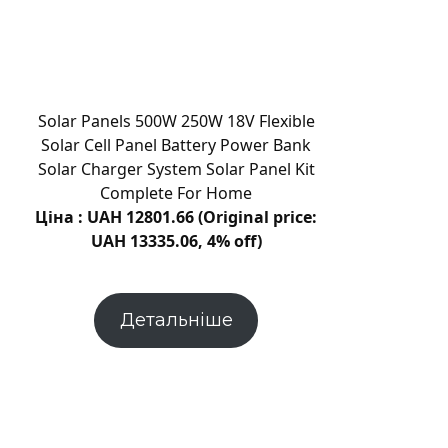
виявили
трильйонмильний
газовий
потік
до
Solar Panels 500W 250W 18V Flexible
GW
Solar Cell Panel Battery Power Bank
Оріона
Solar Charger System Solar Panel Kit
Complete For Home
Ціна : UAH 12801.66 (Original price:
UAH 13335.06, 4% off)
Детальніше