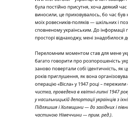
була постійно присутня, хоча деякий час 
виносили, це приховувалось, бо час був 
моїх ровесників-поляків — шкільних і по
сповненому українським. До інформації пр
просторі віднаходжу, мені знадобилося д
Переломним моментом став для мене укра
багато говорити про розпорошеність украї
заново повертали собі ідентичність, як ц
років приглушення, як вона організовув
операцію «Вісла» у 1947 році – пережили
чистка, проведена в квітні-липні 1947 рок
у насильницькій депортації українців з їх
Підляшшя і Холмщини — до західних і півні
частиною Німеччини — прим. ред.)
.