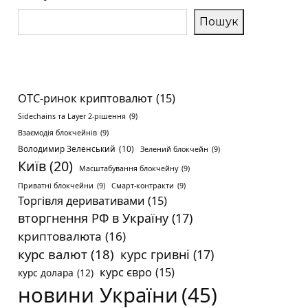
Пошук
OTC-ринок криптовалют
(15)
Sidechains та Layer 2-рішення
(9)
Взаємодія блокчейнів
(9)
Володимир Зеленський
(10)
Зелений блокчейн
(9)
Київ
(20)
Масштабування блокчейну
(9)
Приватні блокчейни
(9)
Смарт-контракти
(9)
Торгівля деривативами
(15)
вторгнення РФ в Україну
(17)
криптовалюта
(16)
курс валют
(18)
курс гривні
(17)
курс євро
(15)
курс долара
(12)
новини України
(45)