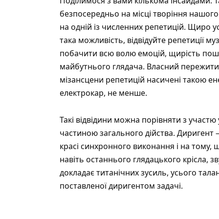
Поділимося з вами кількома інсайдами. Та
безпосередньо на місці творіння нашого 
на одній із численних репетицій. Щиро 
така можливість, відвідуйте репетиції му
побачити всю волю емоцій, щирість пош
майбутнього глядача. Власний пережити
мізансцени репетицій насичені такою ен
електрокар, не менше.
Такі відвідини можна порівняти з участю 
частиною загального дійства. Диригент –
красі синхронного виконання і на тому, щ
навіть останнього глядацького крісла, з
докладає титанічних зусиль, усього тала
поставленої диригентом задачі.