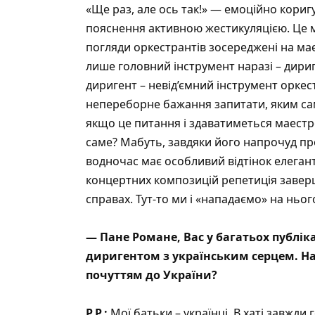
«Ще раз, але ось так!» — емоційно кори
пояснення активною жестикуляцією. Це м
погляди оркестрантів зосереджені на маес
лише головний інструмент наразі – дириг
диригент – невід’ємний інструмент оркес
непереборне бажання запитати, яким сам
якщо це питання і здаватиметься маестр
саме? Мабуть, завдяки його напрочуд п
водночас має особливий відтінок елегантн
концертних композицій репетиція заверш
справах. Тут-то ми і «нападаємо» на ньо
— Пане Романе, Вас у багатьох публік
диригентом з українським серцем. На
почуттям до України?
Р.Р.:
Мої батьки – українці. В хаті завжди