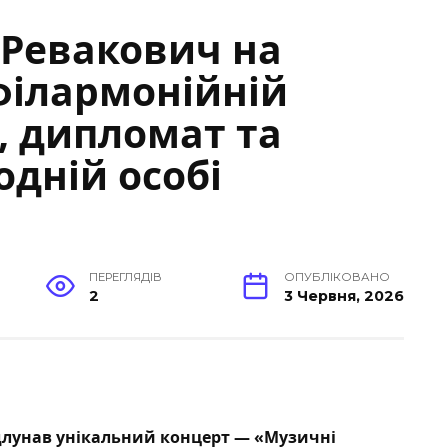
 Ревакович на
філармонійній
, дипломат та
одній особі
ПЕРЕГЛЯДІВ
ОПУБЛІКОВАНО
2
3 Червня, 2026
длунав унікальний концерт — «Музичні