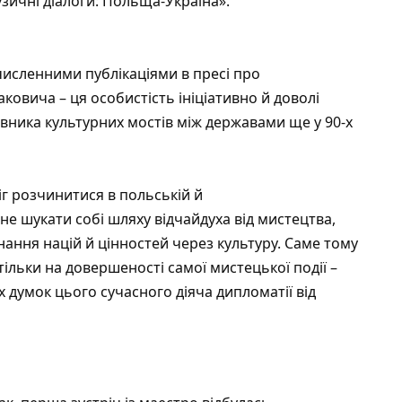
узичні діалоги: Польща-Україна».
численними публікаціями в пресі про
овича – ця особистість ініціативно й доволі
вника культурних мостів між державами ще у 90-х
іг розчинитися в польській й
не шукати собі шляху відчайдуха від мистецтва,
ання націй й цінностей через культуру. Саме тому
тільки на довершеності самої мистецької події –
х думок цього сучасного діяча дипломатії від