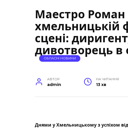
Маестро Роман
хмельницькій 
сцені: диригент
дивотворець в 
ОБЛАСНІ НОВИНИ
АВТОР
НА ЧИТАННЯ
admin
13 хв
Днями у Хмельницькому з успіхом ві