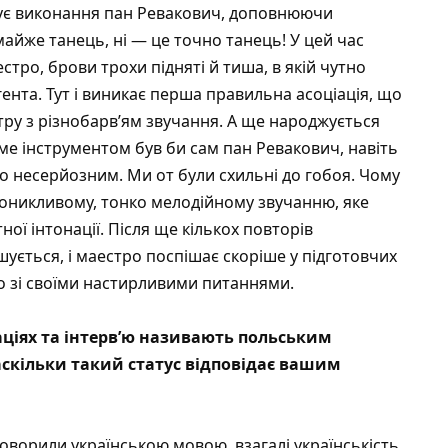
гує виконання пан Ревакович, доповнюючи
айже танець, ні — це точно танець! У цей час
тро, брови трохи підняті й тиша, в якій чутно
ента. Тут і виникає перша правильна асоціація, що
тру з різнобарв’ям звучання. А ще народжується
е інструментом був би сам пан Ревакович, навіть
о несерйозним. Ми от були схильні до гобоя. Чому
роникливому, тонко мелодійному звучанню, яке
ої інтонації. Після ще кількох повторів
ується, і маестро поспішає скоріше у підготовчих
го зі своїми настирливими питаннями.
аціях та інтерв’ю називають польським
скільки такий статус відповідає вашим
 говорили українською мовою, взагалі українськість