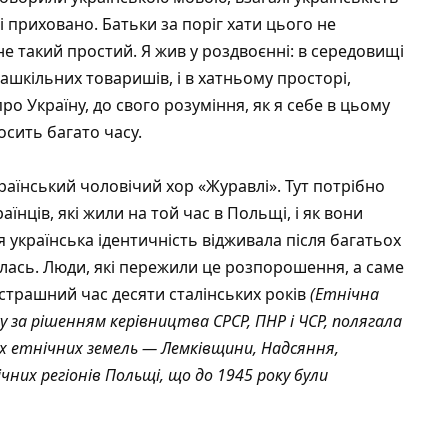
і приховано. Батьки за поріг хати цього не
не такий простий. Я жив у роздвоєнні: в середовищі
зашкільних товаришів, і в хатньому просторі,
о Україну, до свого розуміння, як я себе в цьому
осить багато часу.
їнський чоловічий хор «Журавлі». Тут потрібно
нців, які жили на той час в Польщі, і як вони
я українська ідентичність відживала після багатьох
алась. Люди, які пережили це розпорошення, а саме
 страшний час десяти сталінських років
(Етнічна
у за рішенням керівництва СРСР, ПНР і ЧСР, полягала
ніх етнічних земель — Лемківщини, Надсяння,
чних регіонів Польщі, що до 1945 року були