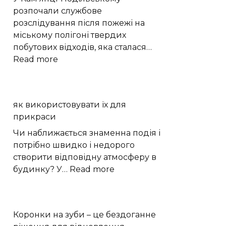
на
розпочали службове
Місяці
розслідування після пожежі на
міському полігоні твердих
побутових відходів, яка сталася…
:
Read more
Пожежа
на
сміттєзвалищі
як використовувати їх для
Кам’янця:
прикраси
що
встановлюватиме
Чи наближається знаменна подія і
комісія
потрібно швидко і недорого
створити відповідну атмосферу в
:
будинку? У…
Read more
як
використовувати
їх
Коронки на зуби – це бездоганне
для