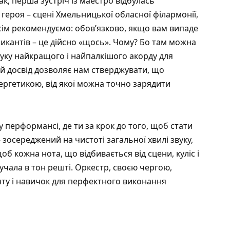
к, перша зустріч із маестро відбулась
героя – сцені Хмельницької обласної філармонії,
усім рекомендуємо: обов’язково, якщо вам випаде
зикантів – це дійсно «щось». Чому? Бо там можна
уку найкращого і найпалкішого акорду для
й досвід дозволяє нам стверджувати, що
ергетикою, від якої можна точно зарядити
у перформансі, де ти за крок до того, щоб стати
 зосереджений на чистоті загальної хвилі звуку,
об кожна нота, що відбивається від сцени, куліс і
вучала в тон решті. Оркестр, своєю чергою,
нту і навичок для перфектного виконання