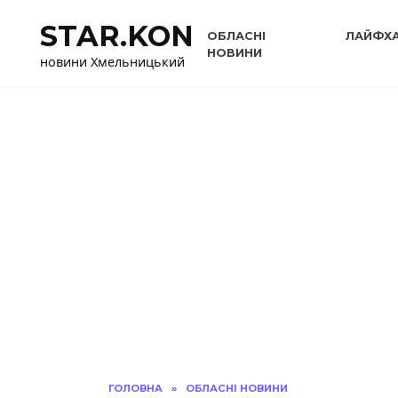
Перейти
STAR.KON
до
ОБЛАСНІ
ЛАЙФХ
вмісту
НОВИНИ
новини Хмельницький
ГОЛОВНА
»
ОБЛАСНІ НОВИНИ