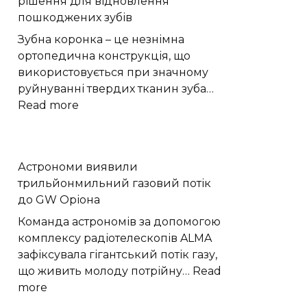
рішення для відновлення
прикраси
пошкоджених зубів
Зубна коронка – це незнімна
ортопедична конструкція, що
використовується при значному
руйнуванні твердих тканин зуба…
:
Read more
Коронки
на
зуби
Астрономи виявили
–
трильйонмильний газовий потік
це
до GW Оріона
бездоганне
рішення
Команда астрономів за допомогою
для
комплексу радіотелескопів ALMA
відновлення
зафіксувала гігантський потік газу,
пошкоджених
що живить молоду потрійну…
Read
зубів
:
more
Астрономи