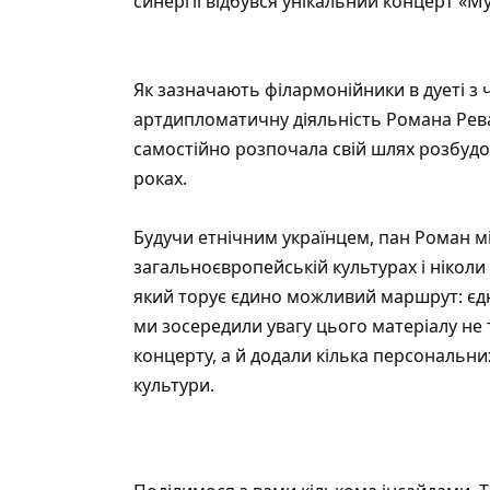
синергії відбувся унікальний концерт «М
Як зазначають філармонійники в дуеті з 
артдипломатичну діяльність Романа Ревак
самостійно розпочала свій шлях розбудо
роках.
Будучи етнічним українцем, пан Роман м
загальноєвропейській культурах і ніколи 
який торує єдино можливий маршрут: єдн
ми зосередили увагу цього матеріалу не 
концерту, а й додали кілька персональни
культури.