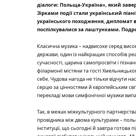
діалоги: Польща-Україна», який заве
Зірками події стали український піа
українського походження, дипломат 
поспілкувалися за лаштунками. Подроб
Класична музика – надвисоке серед висок
держави, один із найкращих способів реаб
сучасності, царина самопросвіти і пізна
філармонії містяни та гості Хмельницьк
себе. Чудова нагода не тільки відчути н
серцю за цінностями й європейським св
перекладі мови симфонічної музики випа
Так, в межах міжкультурного партнерства
провідника між двома культурами – польс
інституції, що сьогодні й завтра готова п