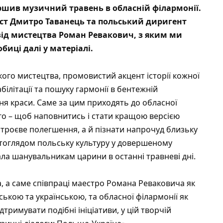
ршив музичний травень в обласній філармонії.
ніст Дмитро Таванець та польський диригент
від мистецтва Роман Ревакович, з яким ми
иці далі у матеріалі.
ого мистецтва, промовистий акцент історії кожної
ілітації та пошуку гармонії в бентежній
ння краси. Саме за цим приходять до обласної
ого – щоб наповнитись і стати кращою версією
астроєве полегшення, а й пізнати напрочуд близьку
ітоглядом польську культуру у довершеному
ла шанувальникам царини в останні травневі дні.
, а саме співпраці маестро Романа Реваковича як
ькою та українською, та обласної філармонії як
ідтримувати подібні ініціативи, у цій творчій