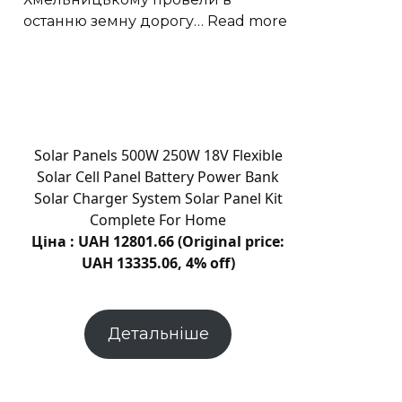
:
останню земну дорогу…
Read more
У
Хмельницько
віддали
останню
шану
Василю
Solar Panels 500W 250W 18V Flexible
Лазуткіну
Solar Cell Panel Battery Power Bank
|
Solar Charger System Solar Panel Kit
Новини
Complete For Home
Хмельницьког
Ціна : UAH 12801.66 (Original price:
“Є”
UAH 13335.06, 4% off)
Детальніше