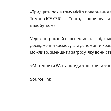
«Тридцять років тому місії з повернення
Томас з ICE-CSIC. — Сьогодні вони реальн
видобутком».
У довгостроковій перспективі такі підхо
дослідження космосу, а й допомогти кра
можливо, зменшити загрозу, яку вони ста
#Метеорити #Антарктиди #розкрили #пот
Source link