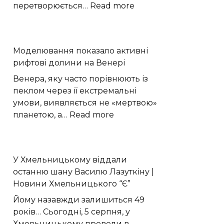
на
:
перетворюється…
Read more
Хмельниччині
Моделювання
виявило
екстремальне
Моделювання показало активні
прискорення
рифтові долини на Венері
в
ядерному
Венера, яку часто порівнюють із
вогняному
пеклом через її екстремальні
шарі
умови, виявляється не «мертвою»
:
планетою, а…
Read more
Моделювання
показало
активні
У Хмельницькому віддали
рифтові
останню шану Василю Лазуткіну |
долини
Новини Хмельницького “Є”
на
Венері
Йому назавжди залишиться 49
років… Сьогодні, 5 серпня, у
Хмельницькому провели в