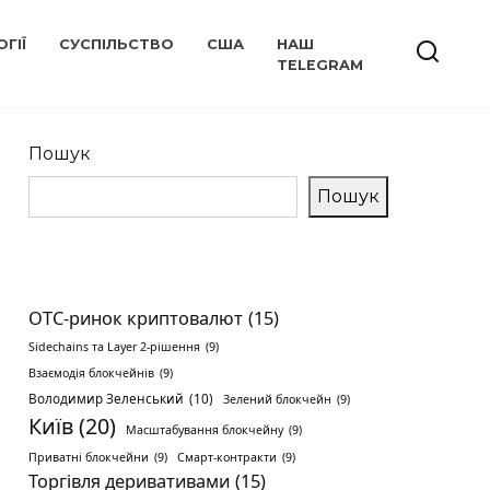
ГІЇ
СУСПІЛЬСТВО
США
НАШ
TELEGRAM
Пошук
Пошук
OTC-ринок криптовалют
(15)
Sidechains та Layer 2-рішення
(9)
Взаємодія блокчейнів
(9)
Володимир Зеленський
(10)
Зелений блокчейн
(9)
Київ
(20)
Масштабування блокчейну
(9)
Приватні блокчейни
(9)
Смарт-контракти
(9)
Торгівля деривативами
(15)