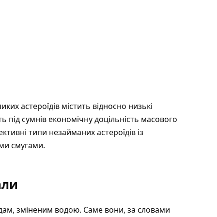
иких астероїдів містить відносно низькі
ть під сумнів економічну доцільність масового
ективні типи незайманих астероїдів із
ми смугами.
али
дам, зміненим водою. Саме вони, за словами