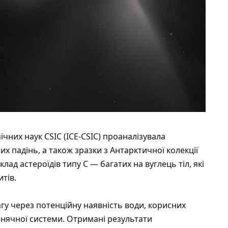
чних наук CSIC (ICE-CSIC)
проаналізувала
х падінь, а також зразки з Антарктичної колекції
ад астероїдів типу C — багатих на вуглець тіл, які
тів.
агу через потенційну наявність води, корисних
онячної системи. Отримані результати