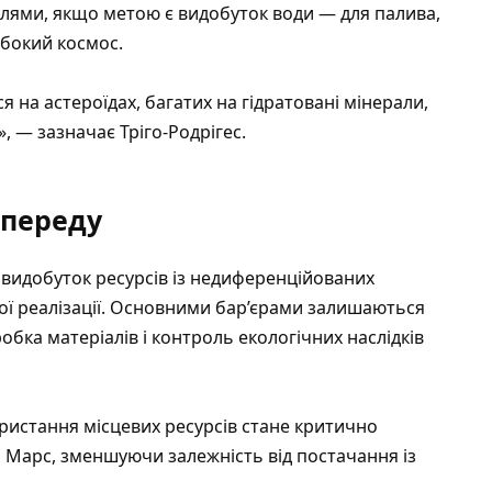
ілями, якщо метою є видобуток води — для палива,
ибокий космос.
 на астероїдах, багатих на гідратовані мінерали,
, — зазначає Тріго-Родрігес.
опереду
видобуток ресурсів із недиференційованих
ної реалізації. Основними бар’єрами залишаються
робка матеріалів і контроль екологічних наслідків
ристання місцевих ресурсів стане критично
і Марс, зменшуючи залежність від постачання із