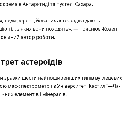
крема в Антарктиді та пустелі Сахара.
, недиференційованих астероїдів і дають
ію тіл, з яких вони походять», — пояснює Жозеп
провідний автор роботи.
трет астероїдів
ли зразки шести найпоширеніших типів вуглецевих
ою мас-спектрометрії в Університеті Кастилії—Ла-
чних елементів і мінералів.