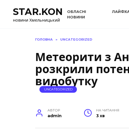
Перейти
STAR.KON
до
ОБЛАСНІ
ЛАЙФХ
вмісту
НОВИНИ
новини Хмельницький
ГОЛОВНА
»
UNCATEGORIZED
Метеорити з А
розкрили потен
видобутку
UNCATEGORIZED
АВТОР
НА ЧИТАННЯ
admin
3 хв