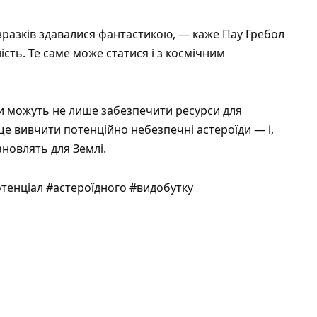
 зразків здавалися фантастикою, — каже Пау Гребол
ість. Те саме може статися і з космічним
ди можуть не лише забезпечити ресурси для
ще вивчити потенційно небезпечні астероїди — і,
новлять для Землі.
енціал #астероїдного #видобутку