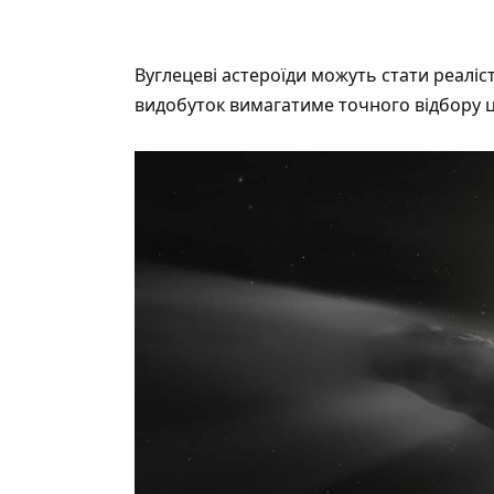
Вуглецеві астероїди можуть стати реаліс
видобуток вимагатиме точного відбору ці