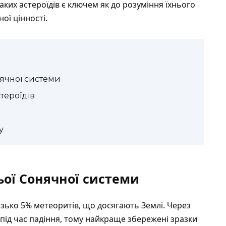
аких астероїдів є ключем як до розуміння їхнього
ної цінності.
нячної системи
тероїдів
у
ньої Сонячної системи
зько 5% метеоритів, що досягають Землі. Через
під час падіння, тому найкраще збережені зразки