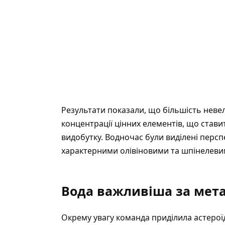
Результати показали, що більшість невел
концентрації цінних елементів, що стави
видобутку. Водночас були виділені персп
характерними олівіновими та шпінелеви
Вода важливіша за мет
Окрему увагу команда приділила астерої