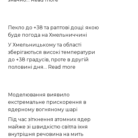
Дані
ровера
Spirit
Пекло до +38 та раптові дощі: якою
показали
буде погода на Хмельниччині
значно
більше
У Хмельницькому та області
води
зберігаються високі температури
на
до +38 градусів, проте в другій
Марсі
:
половині дня…
Read more
Пекло
до
+38
Моделювання виявило
та
екстремальне прискорення в
раптові
ядерному вогняному шарі
дощі:
якою
Під час зіткнення атомних ядер
буде
майже зі швидкістю світла їхня
погода
внутрішня речовина на мить