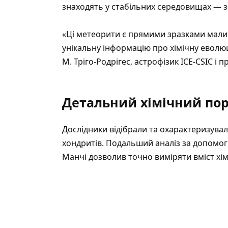
знаходять у стабільних середовищах — зо
«Ці метеорити є прямими зразками малих
унікальну інформацію про хімічну еволюц
М. Тріго-Родрігес, астрофізик ICE-CSIC і 
Детальний хімічний пор
Дослідники відібрали та охарактеризува
хондритів. Подальший аналіз за допомог
Манчі дозволив точно виміряти вміст хімі