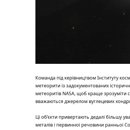
Команда під керівництвом Інституту космі
метеорити із задокументованих історични
метеоритів NASA, щоб краще зрозуміти скл
вважаються джерелом вуглецевих хондри
Ці об’єкти привертають дедалі більшу ув
металів і первинної речовини ранньої С