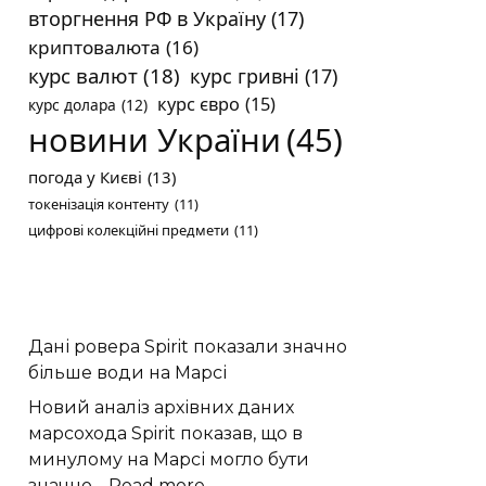
вторгнення РФ в Україну
(17)
криптовалюта
(16)
курс валют
(18)
курс гривні
(17)
курс євро
(15)
курс долара
(12)
новини України
(45)
погода у Києві
(13)
токенізація контенту
(11)
цифрові колекційні предмети
(11)
Дані ровера Spirit показали значно
більше води на Марсі
Новий аналіз архівних даних
марсохода Spirit показав, що в
минулому на Марсі могло бути
:
значно…
Read more