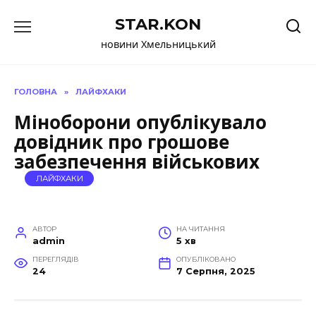
Перейти
STAR.KON
до
вмісту
новини Хмельницький
ГОЛОВНА
»
ЛАЙФХАКИ
Міноборони опублікувало
довідник про грошове
забезпечення військових
ЛАЙФХАКИ
АВТОР
НА ЧИТАННЯ
admin
5 хв
ПЕРЕГЛЯДІВ
ОПУБЛІКОВАНО
24
7 Серпня, 2025