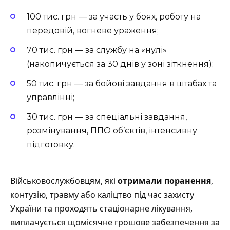
100 тис. грн — за участь у боях, роботу на
передовій, вогневе ураження;
70 тис. грн — за службу на «нулі»
(накопичується за 30 днів у зоні зіткнення);
50 тис. грн — за бойові завдання в штабах та
управлінні;
30 тис. грн — за спеціальні завдання,
розмінування, ППО об’єктів, інтенсивну
підготовку.
Військовослужбовцям, які
отримали поранення
,
контузію, травму або каліцтво під час захисту
України та проходять стаціонарне лікування,
виплачується щомісячне грошове забезпечення за