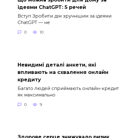
ідеями ChatGPT: 5 речей
Вступ Зробити дім зручнішим за ідеями
ChatGPT — не
0
10
Невидимі деталі анкети, які
впливають на схвалення онлайн
кредиту
Багато людей сприймають онлайн-кредит
як максимально
0
9
Здорове серце знижувало ризик