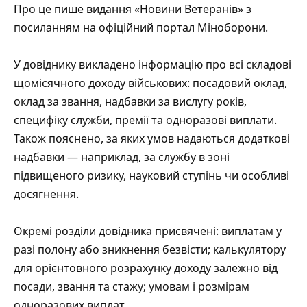
Про це
пише
видання «Новини Ветеранів» з
посиланням на
офіційний портал
Міноборони.
У довіднику викладено інформацію про всі складові
щомісячного доходу військових: посадовий оклад,
оклад за звання, надбавки за вислугу років,
специфіку служби, премії та одноразові виплати.
Також пояснено, за яких умов надаються додаткові
надбавки — наприклад, за службу в зоні
підвищеного ризику, науковий ступінь чи особливі
досягнення.
Окремі розділи довідника присвячені: виплатам у
разі полону або зникнення безвісти; калькулятору
для орієнтовного розрахунку доходу залежно від
посади, звання та стажу; умовам і розмірам
одноразових виплат.