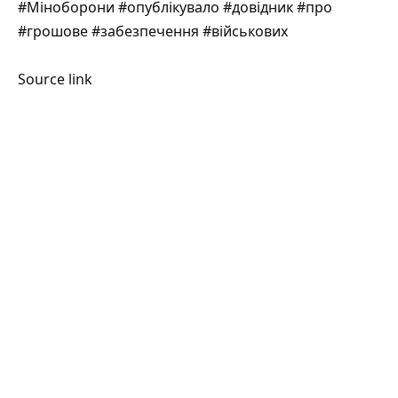
#Міноборони #опублікувало #довідник #про
#грошове #забезпечення #військових
Source link