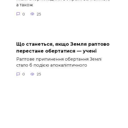
а також
0
25
Що станеться, якщо Земля раптово
перестане обертатися — учені
Раптове припинення обертання Землі
стало б подією апокаліптичного
0
25