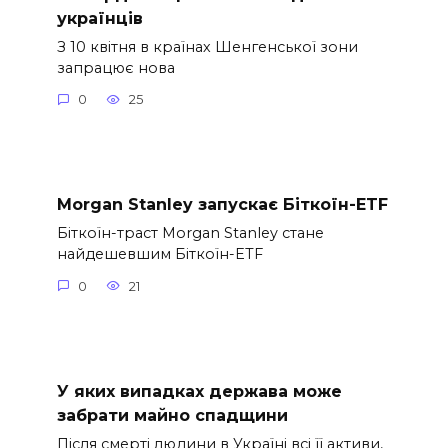
українців
З 10 квітня в країнах Шенгенської зони
запрацює нова
0
25
Morgan Stanley запускає Біткоїн-ETF
Біткоїн-траст Morgan Stanley стане
найдешевшим Біткоїн-ETF
0
21
У яких випадках держава може
забрати майно спадщини
Після смерті людини в Україні всі її активи,