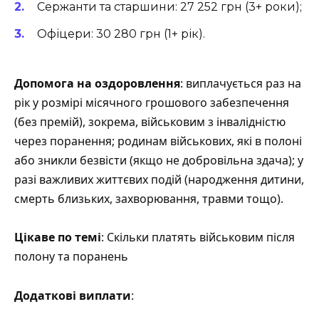
Сержанти та старшини: 27 252 грн (3+ роки);
Офіцери: 30 280 грн (1+ рік).
Допомога на оздоровлення
: виплачується раз на
рік у розмірі місячного грошового забезпечення
(без премій), зокрема, військовим з інвалідністю
через поранення; родинам військових, які в полоні
або зникли безвісти (якщо не добровільна здача); у
разі важливих життєвих подій (народження дитини,
смерть близьких, захворювання, травми тощо).
Цікаве по темі
: Скільки платять військовим після
полону та поранень
Додаткові виплати
: