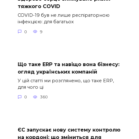
тяжкого COVID
COVID-19 був не лише респіраторною
інфекцією: для багатьох
0
9
Що таке ERP та навіщо вона бізнесу:
огляд українських компаній
У цій статті ми розглянемо, що таке ERP,
для чого ці
0
360
ЄС запускає нову систему контролю
на кордоні: що зміниться для