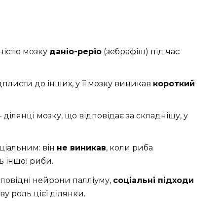
ністю мозку
даніо-реріо
(зебрафіш) під час
плисти до інших, у її мозку виникав
короткий
 ділянці мозку, що відповідає за складнішу, у
ціальним: він
не виникав
, коли риба
ь іншої риби.
повідні нейрони палліуму,
соціальні підходи
ву роль цієї ділянки.