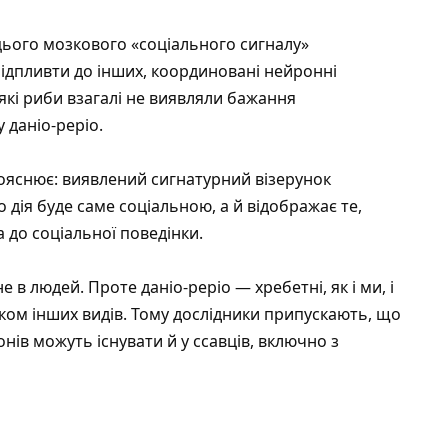
 цього мозкового «соціального сигналу»
 підпливти до інших, координовані нейронні
які риби взагалі не виявляли бажання
 даніо-реріо.
 пояснює: виявлений сигнатурний візерунок
 дія буде саме соціальною, а й відображає те,
 до соціальної поведінки.
е в людей. Проте даніо-реріо — хребетні, як і ми, і
озком інших видів. Тому дослідники припускають, що
нів можуть існувати й у ссавців, включно з