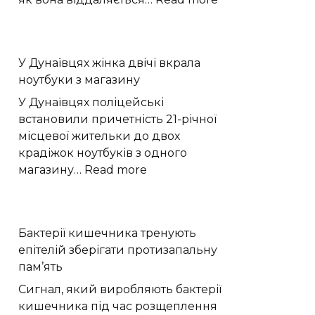
Астрономи
зафіксували
помітне
У Дунаївцях жінка двічі вкрала
падіння
ноутбуки з магазину
тиску
атмосфери
У Дунаївцях поліцейські
Плутона
встановили причетність 21-річної
місцевої жительки до двох
крадіжок ноутбуків з одного
:
магазину…
Read more
У
Дунаївцях
жінка
Бактерії кишечника тренують
двічі
епітелій зберігати протизапальну
вкрала
пам’ять
ноутбуки
з
Сигнал, який виробляють бактерії
магазину
кишечника під час розщеплення