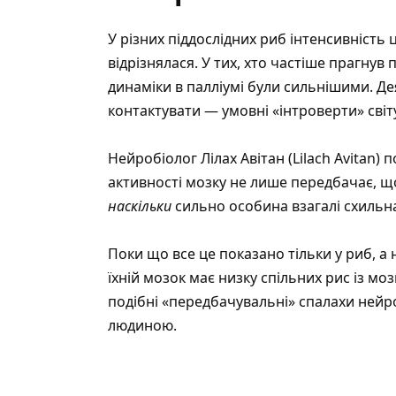
У різних піддослідних риб інтенсивність
відрізнялася. У тих, хто частіше прагнув
динаміки в палліумі були сильнішими. Де
контактувати — умовні «інтроверти» світу
Нейробіолог Лілах Авітан (Lilach Avitan)
активності мозку не лише передбачає, що
наскільки
сильно особина взагалі схильна
Поки що все це показано тільки у риб, а н
їхній мозок має низку спільних рис із м
подібні «передбачувальні» спалахи нейро
людиною.