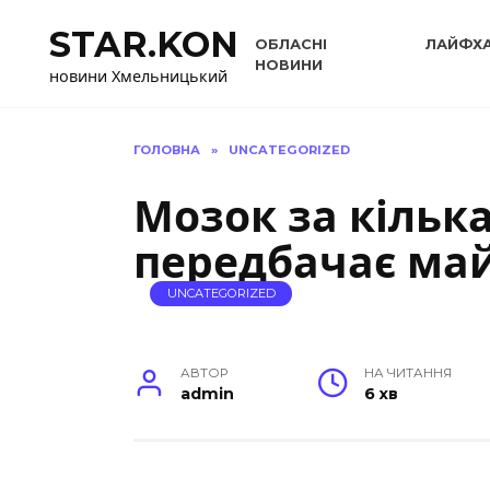
Перейти
STAR.KON
до
ОБЛАСНІ
ЛАЙФХ
вмісту
НОВИНИ
новини Хмельницький
ГОЛОВНА
»
UNCATEGORIZED
Мозок за кільк
передбачає ма
UNCATEGORIZED
АВТОР
НА ЧИТАННЯ
admin
6 хв