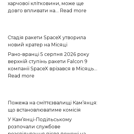
харчової клітковини, може ще
:
довго впливати на…
Read more
Бактерії
кишечника
тренують
Стадія ракети SpaceX утворила
епітелій
новий кратер на Місяці
зберігати
протизапальну
Рано-вранці 5 серпня 2026 року
пам’ять
верхній ступінь ракети Falcon 9
компанії SpaceX врізався в Місяць…
:
Read more
Стадія
ракети
SpaceX
Пожежа на сміттєзвалищі Кам’янця:
утворила
що встановлюватиме комісія
новий
кратер
У Кам’янці-Подільському
на
розпочали службове
Місяці
розслідування після пожежі на