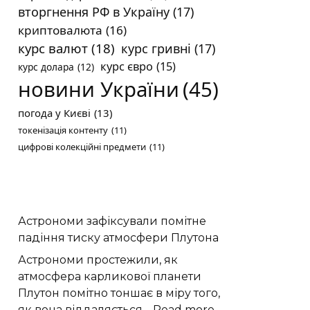
вторгнення РФ в Україну
(17)
криптовалюта
(16)
курс валют
(18)
курс гривні
(17)
курс євро
(15)
курс долара
(12)
новини України
(45)
погода у Києві
(13)
токенізація контенту
(11)
цифрові колекційні предмети
(11)
Астрономи зафіксували помітне
падіння тиску атмосфери Плутона
Астрономи простежили, як
атмосфера карликової планети
Плутон помітно тоншає в міру того,
:
як вона віддаляється…
Read more