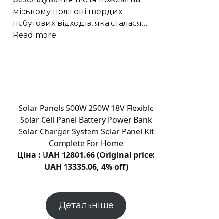
міському полігоні твердих
побутових відходів, яка сталася…
:
Read more
Пожежа
на
сміттєзвалищі
Кам’янця:
що
встановлюватиме
Solar Panels 500W 250W 18V Flexible
комісія
Solar Cell Panel Battery Power Bank
Solar Charger System Solar Panel Kit
Complete For Home
Ціна : UAH 12801.66 (Original price:
UAH 13335.06, 4% off)
Детальніше