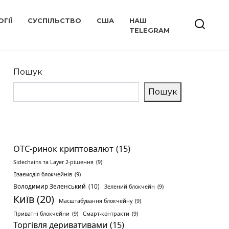
ГІЇ
СУСПІЛЬСТВО
США
НАШ
TELEGRAM
Пошук
Пошук
OTC-ринок криптовалют
(15)
Sidechains та Layer 2-рішення
(9)
Взаємодія блокчейнів
(9)
Володимир Зеленський
(10)
Зелений блокчейн
(9)
Київ
(20)
Масштабування блокчейну
(9)
Приватні блокчейни
(9)
Смарт-контракти
(9)
Торгівля деривативами
(15)