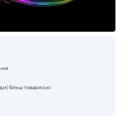
ання
ди) більш товариські