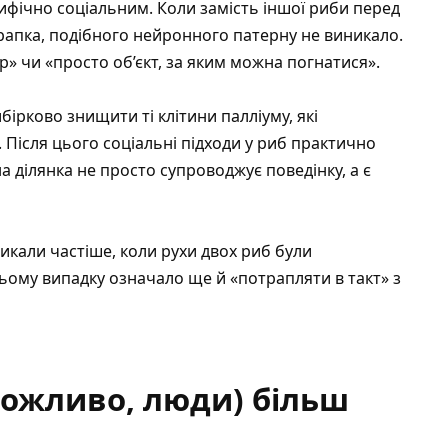
ифічно соціальним. Коли замість іншої риби перед
крапка, подібного нейронного патерну не виникало.
» чи «просто об’єкт, за яким можна погнатися».
бірково знищити ті клітини палліуму, які
Після цього соціальні підходи у риб практично
 ділянка не просто супроводжує поведінку, а є
икали частіше, коли рухи двох риб були
ьому випадку означало ще й «потрапляти в такт» з
 можливо, люди) більш