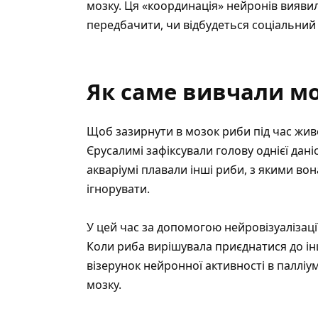
мозку. Ця «координація» нейронів вияви
передбачити, чи відбудеться соціальний 
Як саме вивчали м
Щоб зазирнути в мозок риби під час живої
Єрусалимі зафіксували голову однієї дані
акваріумі плавали інші риби, з якими во
ігнорувати.
У цей час за допомогою нейровізуалізації
Коли риба вирішувала приєднатися до ін
візерунок нейронної активності в палліу
мозку.