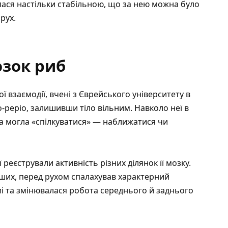
лася настільки стабільною, що за нею можна було
рух.
озок риб
 взаємодії, вчені з Єврейського університету в
о-реріо, залишивши тіло вільним. Навколо неї в
на могла «спілкуватися» — наближатися чи
 реєстрували активність різних ділянок її мозку.
ших, перед рухом спалахував характерний
мі та змінювалася робота середнього й заднього