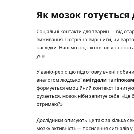
Як мозок готується
Соціальні контакти для тварин — від ота
виживання. Потрібно вирішити, чи варто 
наслідки. Наш мозок, схоже, не діє спон
уяві.
У даніо-реріо цю підготовку вчені побачи
аналогом людської
амігдали
та
гіпока
формується емоційний контекст і зчитуют
рухається, мозок ніби запитує себе: «Це
отримаю?»
Дослідники описують це так: за кілька с
мозку активність— посилення сигналів у