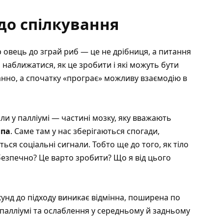
 до спілкування
р овець до зграй риб — це не дрібниця, а питання
наближатися, як це зробити і які можуть бути
танно, а спочатку «програє» можливу взаємодію в
ли у палліумі — частині мозку, яку вважають
мпа
. Саме там у нас зберігаються спогади,
ься соціальні сигнали. Тобто ще до того, як тіло
 безпечно? Це варто зробити? Що я від цього
екунд до підходу виникає відмінна, поширена по
 палліумі та ослаблення у середньому й задньому