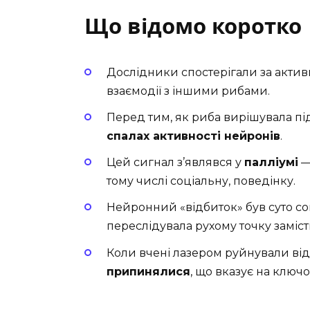
Що відомо коротко
Дослідники спостерігали за актив
взаємодії з іншими рибами.
Перед тим, як риба вирішувала під
спалах активності нейронів
.
Цей сигнал з’являвся у
палліумі
—
тому числі соціальну, поведінку.
Нейронний «відбиток» був суто со
переслідувала рухому точку заміст
Коли вчені лазером руйнували від
припинялися
, що вказує на ключо