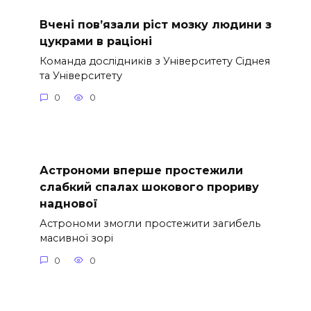
Вчені пов’язали ріст мозку людини з
цукрами в раціоні
Команда дослідників з Університету Сіднея
та Університету
0
0
Астрономи вперше простежили
слабкий спалах шокового прориву
наднової
Астрономи змогли простежити загибель
масивної зорі
0
0