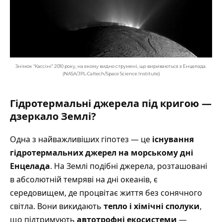
Знімок “Кассіні” 2010 року, на якому видно струмені, що вириваються з Енцелада.
(NASA/JPL-Caltech/Space Science Institute)
Гідротермальні джерела під кригою —
дзеркало Землі?
Одна з найважливіших гіпотез — це
існування
гідротермальних джерел на морському дні
Енцелада
. На Землі подібні джерела, розташовані
в абсолютній темряві на дні океанів, є
середовищем, де процвітає життя без сонячного
світла. Вони викидають
тепло і хімічні сполуки
,
що підтримують
автотрофні екосистеми
—