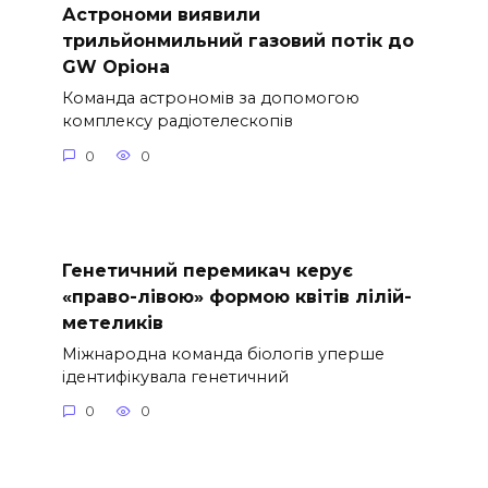
Астрономи виявили
трильйонмильний газовий потік до
GW Оріона
Команда астрономів за допомогою
комплексу радіотелескопів
0
0
Генетичний перемикач керує
«право-лівою» формою квітів лілій-
метеликів
Міжнародна команда біологів уперше
ідентифікувала генетичний
0
0