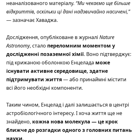
неаналізованого матеріалу.
“Ми чекаємо ще більше
відкриттів, оскільки ці дані надзвичайно насичені,”
— зазначає Хаваджа.
Дослідження, опубліковане в журналі
Nature
Astronomy
, стало
переломним моментом у
дослідженні позаземної хімії
. Воно підтверджує:
під крижаною оболонкою Енцелада
може
існувати активне середовище, здатне
підтримувати життя
— або принаймні містити
всі його необхідні компоненти.
Таким чином, Енцелад і далі залишається в центрі
астробіологічного інтересу. І хоча життя ще не
знайдено,
кожна нова молекула — це крок
ближче до розгадки одного з головних питань
науки
.