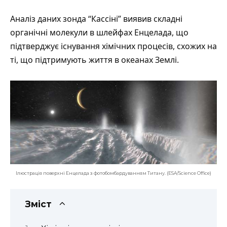
Аналіз даних зонда “Кассіні”
виявив
складні
органічні молекули в шлейфах Енцелада, що
підтверджує існування хімічних процесів, схожих на
ті, що підтримують життя в океанах Землі.
Ілюстрація поверхні Енцелада з фотобомбардуванням Титану. (ESA/Science Office)
Зміст