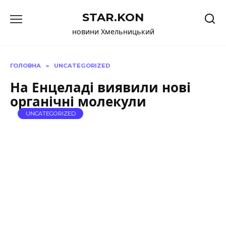
Перейти
STAR.KON
до
вмісту
новини Хмельницький
ГОЛОВНА
»
UNCATEGORIZED
На Енцеладі виявили нові
органічні молекули
UNCATEGORIZED