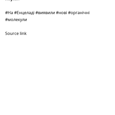
#На #Енцеладі #виявили #нові #органічні
#молекули
Source link