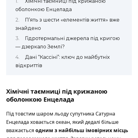
Хімічні таємниці під крижаною
оболонкою Енцелада
П’ять з шести «елементів життя» вже
знайдено
Гідротермальні джерела під кригою
— дзеркало Землі?
Дані “Кассіні”: ключ до майбутніх
відкриттів
Хімічні таємниці під крижаною
оболонкою Енцелада
Під товстим шаром льоду супутника Сатурна
Енцелада ховається океан, який дедалі більше
вважається
одним з найбільш імовірних місць