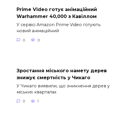
Prime Video готує анімаційний
Warhammer 40,000 з Кавіллом
У сервісі Amazon Prime Video готують
новий анімаційний
0
0
Зростання міського намету дерев
знижує смертність у Чикаго
У Чикаго виявили, що зникнення дерев у
міських кварталах
0
1