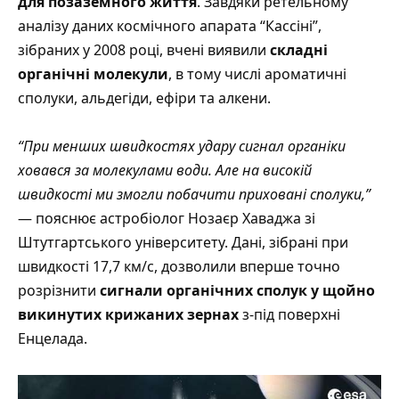
для позаземного життя
. Завдяки ретельному
аналізу даних космічного апарата “Кассіні”,
зібраних у 2008 році, вчені виявили
складні
органічні молекули
, в тому числі ароматичні
сполуки, альдегіди, ефіри та алкени.
“При менших швидкостях удару сигнал органіки
ховався за молекулами води. Але на високій
швидкості ми змогли побачити приховані сполуки,”
— пояснює астробіолог Нозаєр Хаваджа зі
Штутгартського університету. Дані, зібрані при
швидкості 17,7 км/с, дозволили вперше точно
розрізнити
сигнали органічних сполук у щойно
викинутих крижаних зернах
з-під поверхні
Енцелада.