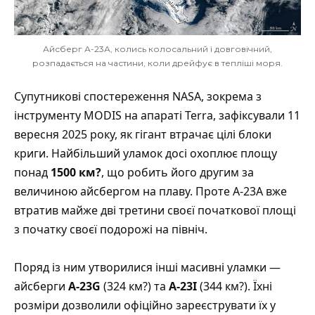
Айсберг А-23А, колись колосальний і довговічний,
розпадається на частини, коли дрейфує в тепліші моря.
Супутникові спостереження NASA, зокрема з
інструменту MODIS на апараті Terra, зафіксували 11
вересня 2025 року, як гігант втрачає цілі блоки
криги. Найбільший уламок досі охоплює площу
понад
1500 км?
, що робить його другим за
величиною айсбергом на плаву. Проте A-23A вже
втратив майже дві третини своєї початкової площі
з початку своєї подорожі на північ.
Поряд із ним утворилися інші масивні уламки —
айсберги
A-23G
(324 км?) та
A-23I
(344 км?). Їхні
розміри дозволили офіційно зареєструвати їх у