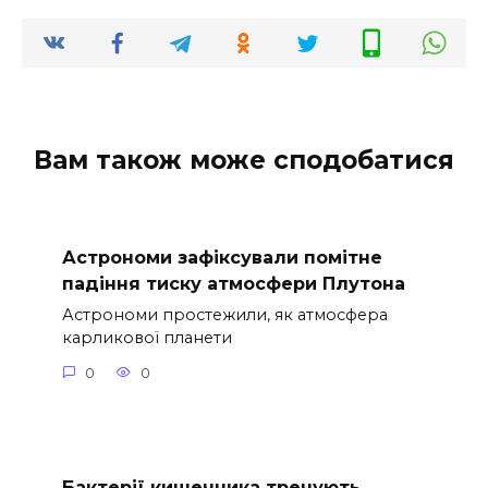
Вам також може сподобатися
Астрономи зафіксували помітне
падіння тиску атмосфери Плутона
Астрономи простежили, як атмосфера
карликової планети
0
0
Бактерії кишечника тренують