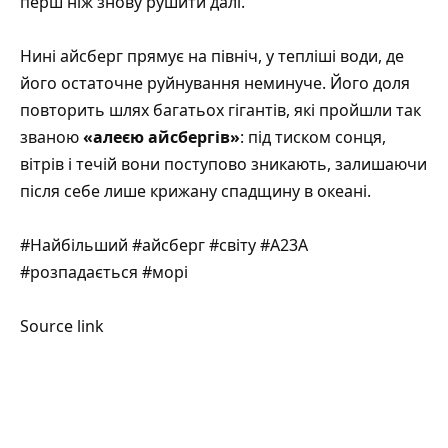
перш ніж знову рушити далі.
Нині айсберг прямує на північ, у тепліші води, де
його остаточне руйнування неминуче. Його доля
повторить шлях багатьох гігантів, які пройшли так
званою
«алеєю айсбергів»
: під тиском сонця,
вітрів і течій вони поступово зникають, залишаючи
після себе лише крижану спадщину в океані.
#Найбільший #айсберг #світу #A23A
#розпадається #морі
Source link