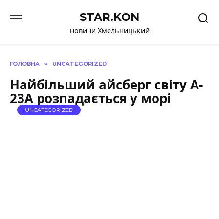
Перейти
STAR.KON
до
вмісту
новини Хмельницький
ГОЛОВНА
»
UNCATEGORIZED
Найбільший айсберг світу A-
23A розпадається у морі
UNCATEGORIZED