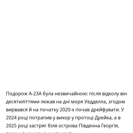
Подорож A-23A була незвичайною: після відколу він
десятиліттями лежав на дні моря Уедделла, згодом
вирвався й на початку 2020-х почав дрейфувати. У
2024 році потрапив у вихор у протоці Дрейка, а в
2025 році застряг біля острова Південна Георгія,