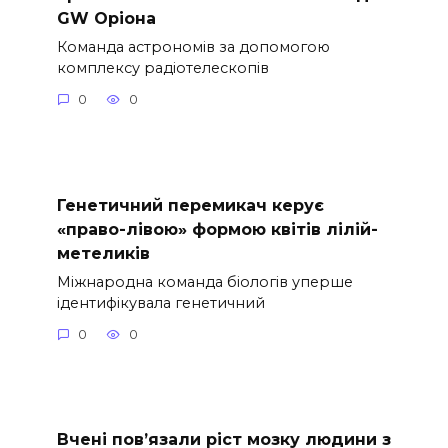
GW Оріона
Команда астрономів за допомогою
комплексу радіотелескопів
0
0
Генетичний перемикач керує
«право-лівою» формою квітів лілій-
метеликів
Міжнародна команда біологів уперше
ідентифікувала генетичний
0
0
Вчені пов’язали ріст мозку людини з