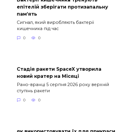
епітелій зберігати протизапальну
пам’ять
Сигнал, який виробляють бактерії
кишечника під час
0
0
Стадія ракети SpaceX утворила
новий кратер на Місяці
Рано-вранці 5 серпня 2026 року верхній
ступінь ракети
0
0
як використовувати їх для прикраси