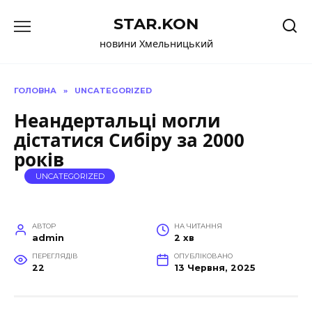
Перейти
STAR.KON
до
вмісту
новини Хмельницький
ГОЛОВНА
»
UNCATEGORIZED
Неандертальці могли
дістатися Сибіру за 2000
років
UNCATEGORIZED
АВТОР
НА ЧИТАННЯ
admin
2 хв
ПЕРЕГЛЯДІВ
ОПУБЛІКОВАНО
22
13 Червня, 2025