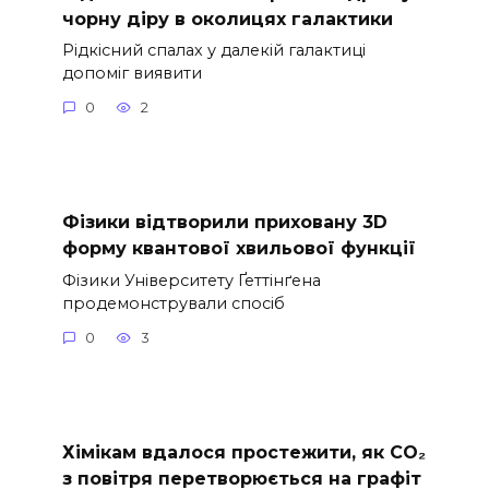
чорну діру в околицях галактики
Рідкісний спалах у далекій галактиці
допоміг виявити
0
2
Фізики відтворили приховану 3D
форму квантової хвильової функції
Фізики Університету Ґеттінґена
продемонстрували спосіб
0
3
Хімікам вдалося простежити, як CO₂
з повітря перетворюється на графіт