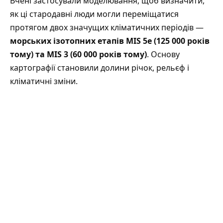
Вчені застосували моделювання, щоб визначити,
як ці стародавні люди могли переміщатися
протягом двох значущих кліматичних періодів —
морських ізотопних етапів MIS 5e (125 000 років
тому) та MIS 3 (60 000 років тому)
. Основу
картографії становили долини річок, рельєф і
кліматичні зміни.