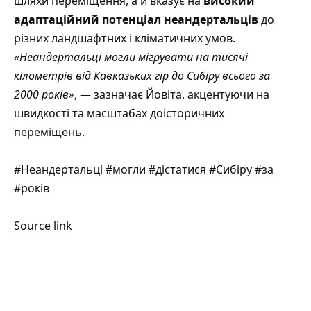
шляхи переміщення, а й вказує на
високий
адаптаційний потенціал неандертальців
до
різних ландшафтних і кліматичних умов.
«Неандертальці могли мігрувати на тисячі
кілометрів від Кавказьких гір до Сибіру всього за
2000 років»
, — зазначає Йовіта, акцентуючи на
швидкості та масштабах доісторичних
переміщень.
#Неандертальці #могли #дістатися #Сибіру #за
#років
Source link