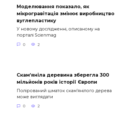
Моделювання показало, як
мікрогравітація змінює виробництво
вуглепластику
У новому дослідженні, описаному на
порталі Scienmag
0
2
Скам’яніла деревина зберегла 300
мільйонів років історії Європи
Полірований шматок скам’янілого дерева
може виглядати
0
2