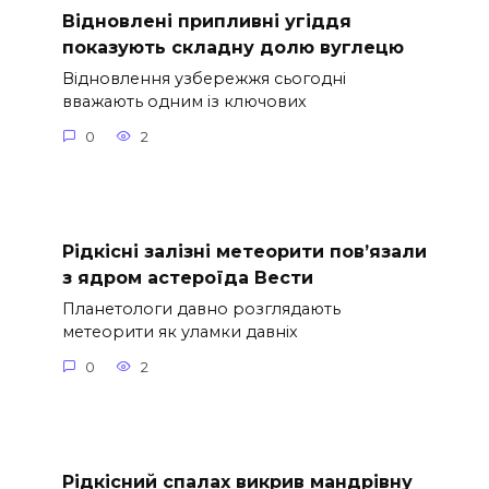
Відновлені припливні угіддя
показують складну долю вуглецю
Відновлення узбережжя сьогодні
вважають одним із ключових
0
2
Рідкісні залізні метеорити пов’язали
з ядром астероїда Вести
Планетологи давно розглядають
метеорити як уламки давніх
0
2
Рідкісний спалах викрив мандрівну