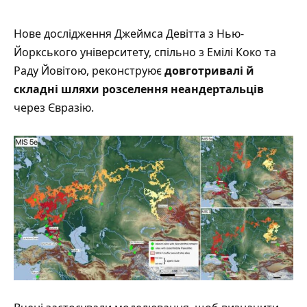
Нове
дослідження
Джеймса Девітта з Нью-
Йоркського університету, спільно з Емілі Коко та
Раду Йовітою, реконструює
довготривалі й
складні шляхи розселення неандертальців
через Євразію.