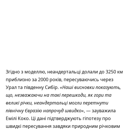
Згідно з моделлю, неандертальці долали до 3250 км
приблизно за 2000 років, пересуваючись через
Урал та південну Сибір.
«Наші висновки показують,
що, незважаючи на такі перешкоди, як гори та
великі річки, неандертальці могли перетнути
північну Євразію напрочуд швидко»
, — зауважила
Емілі Коко. Ці дані підтверджують гіпотезу про
швидкі пересування завдяки природним річковим