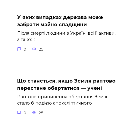
У яких випадках держава може
забрати майно спадщини
Після смерті людини в Україні всі її активи,
а також
0
25
Що станеться, якщо Земля раптово
перестане обертатися — учені
Раптове припинення обертання Землі
стало б подією апокаліптичного
0
25