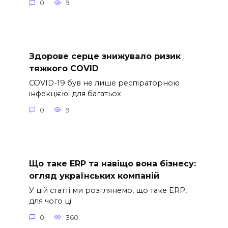
0
9
Здорове серце знижувало ризик
тяжкого COVID
COVID-19 був не лише респіраторною
інфекцією: для багатьох
0
9
Що таке ERP та навіщо вона бізнесу:
огляд українських компаній
У цій статті ми розглянемо, що таке ERP,
для чого ці
0
360