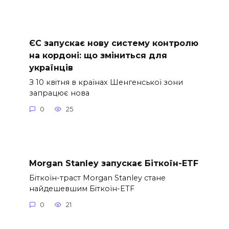
ЄС запускає нову систему контролю
на кордоні: що зміниться для
українців
З 10 квітня в країнах Шенгенської зони
запрацює нова
0
25
Morgan Stanley запускає Біткоїн-ETF
Біткоїн-траст Morgan Stanley стане
найдешевшим Біткоїн-ETF
0
21