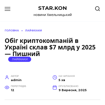
Перейти
STAR.KON
до
вмісту
новини Хмельницький
ГОЛОВНА
»
ЛАЙФХАКИ
Обіг криптокомпаній в
Україні склав $7 млрд у 2025
— Пишний
ЛАЙФХАКИ
АВТОР
НА ЧИТАННЯ
admin
5 хв
ПЕРЕГЛЯДІВ
ОПУБЛІКОВАНО
12
9 Вересня, 2025