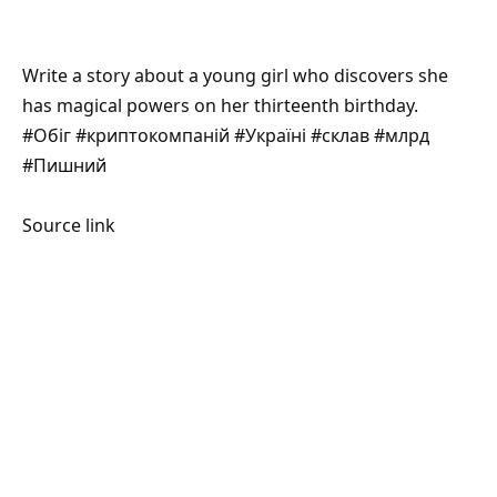
Write a story about a young girl who discovers she
has magical powers on her thirteenth birthday.
#Обіг #криптокомпаній #Україні #склав #млрд
#Пишний
Source link