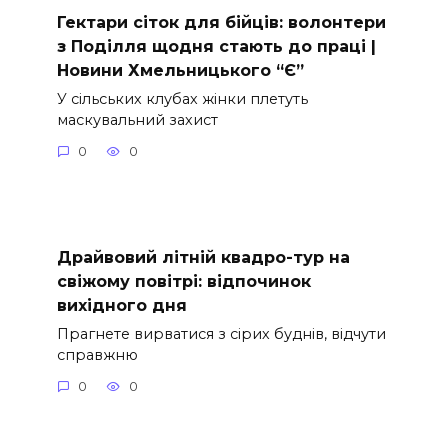
Гектари сіток для бійців: волонтери
з Поділля щодня стають до праці |
Новини Хмельницького “Є”
У сільських клубах жінки плетуть
маскувальний захист
0
0
Драйвовий літній квадро-тур на
свіжому повітрі: відпочинок
вихідного дня
Прагнете вирватися з сірих буднів, відчути
справжню
0
0