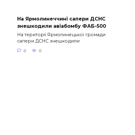
На Ярмолинеччині сапери ДСНС
знешкодили авіабомбу ФАБ-500
На території Ярмолинецької громади
сапери ДСНС знешкодили
0
0