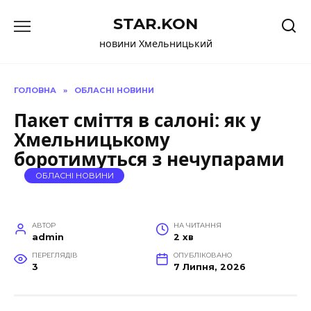
Перейти
STAR.KON
до
вмісту
новини Хмельницький
ГОЛОВНА
»
ОБЛАСНІ НОВИНИ
Пакет сміття в салоні: як у
Хмельницькому
боротимуться з нечупарами
ОБЛАСНІ НОВИНИ
АВТОР
НА ЧИТАННЯ
admin
2 хв
ПЕРЕГЛЯДІВ
ОПУБЛІКОВАНО
3
7 Липня, 2026