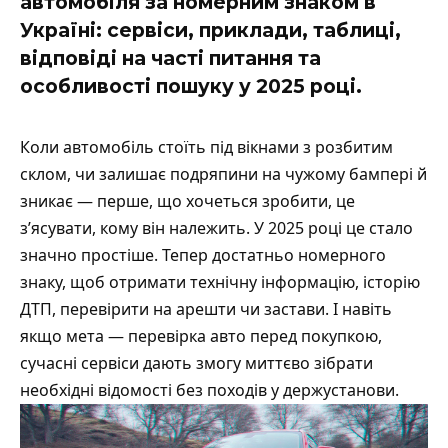
автомобіля за номерним знаком в
Україні: сервіси, приклади, таблиці,
відповіді на часті питання та
особливості пошуку у 2025 році.
Коли автомобіль стоїть під вікнами з розбитим
склом, чи залишає подряпини на чужому бампері й
зникає — перше, що хочеться зробити, це
з’ясувати, кому він належить. У 2025 році це стало
значно простіше. Тепер достатньо номерного
знаку, щоб отримати технічну інформацію, історію
ДТП, перевірити на арешти чи застави. І навіть
якщо мета —
перевірка авто
перед покупкою,
сучасні сервіси дають змогу миттєво зібрати
необхідні відомості без походів у держустанови.