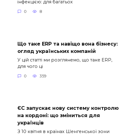
інфекцією: для багатьох
0
8
Що таке ERP та навіщо вона бізнесу:
огляд українських компаній
У цій статті ми розглянемо, що таке ERP,
для чого ці
0
359
ЄС запускає нову систему контролю
на кордоні: що зміниться для
українців
З 10 квітня в країнах Шенгенської зони