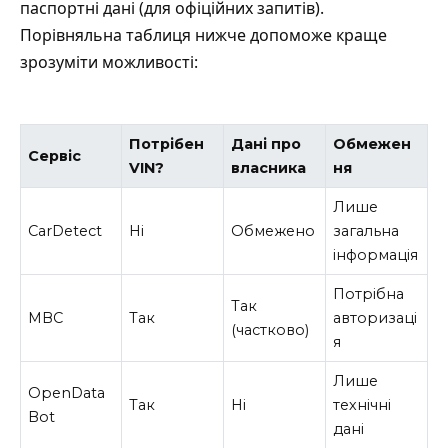
паспортні дані (для офіційних запитів).
Порівняльна таблиця нижче допоможе краще
зрозуміти можливості:
Потрібен
Дані про
Обмежен
Сервіс
VIN?
власника
ня
Лише
CarDetect
Ні
Обмежено
загальна
інформація
Потрібна
Так
МВС
Так
авторизаці
(частково)
я
Лише
OpenData
Так
Ні
технічні
Bot
дані