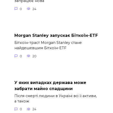
запрацює нова
0
24
Morgan Stanley запускає Біткоїн-ETF
Біткоїн-траст Morgan Stanley стане
найдешевшим Біткоїн-ETF
0
20
У яких випадках держава може
забрати майно спадщини
Після смерті людини в Україні всі її активи,
а також
0
24