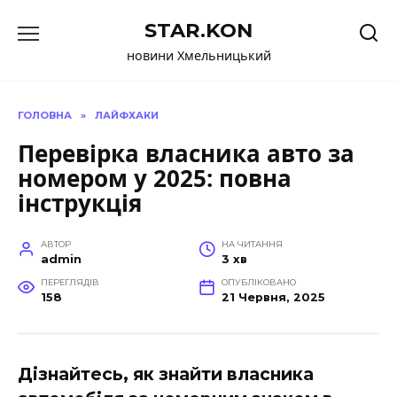
Перейти
STAR.KON
до
вмісту
новини Хмельницький
ГОЛОВНА
»
ЛАЙФХАКИ
Перевірка власника авто за
номером у 2025: повна
інструкція
АВТОР
НА ЧИТАННЯ
admin
3 хв
ПЕРЕГЛЯДІВ
ОПУБЛІКОВАНО
158
21 Червня, 2025
Дізнайтесь, як знайти власника