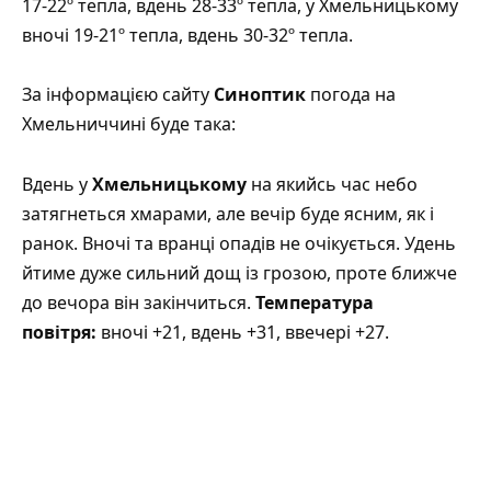
17-22º тепла, вдень 28-33º тепла, у Хмельницькому
вночі 19-21º тепла, вдень 30-32º тепла.
За інформацією сайту
Синоптик
погода на
Хмельниччині буде така:
Вдень у
Хмельницькому
на якийсь час небо
затягнеться хмарами, але вечір буде ясним, як і
ранок. Вночі та вранці опадів не очікується. Удень
йтиме дуже сильний дощ із грозою, проте ближче
до вечора він закінчиться.
Температура
повітря:
вночі +21, вдень +31, ввечері +27.