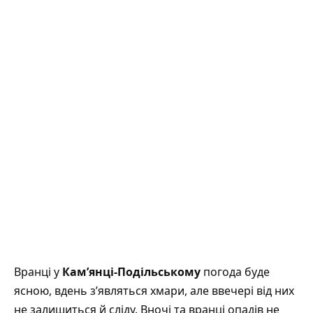
Вранці у
Кам’янці-Подільському
погода буде
ясною, вдень з’являться хмари, але ввечері від них
не залишиться й сліду. Вночі та вранці опадів не