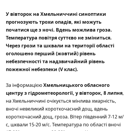
У вівторок на Хмельниччині синоптики
прогнозують трохи опадів, які можуть
початися ще з ночі. Вдень можлива гроза.
Температура повітря суттєво не зміниться.
Через грози та шквали на території області
оголошено перший (жовтий) рівень
небезпечності та надзвичайний рівень
пожежної небезпеки (V клас).
За інформацією
Хмельницького обласного
центру з гідрометеорології
, у вівторок, 8 липня
,
на Хмельниччині очікується мінлива хмарність,
вночі невеликий короткочасний дощ, вдень
короткочасний дощ, гроза. Вітер південний 7-12 м/
с, шквали 15-20 м/с. Температура по області вночі