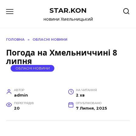
Перейти
STAR.KON
до
вмісту
новини Хмельницький
ГОЛОВНА
»
ОБЛАСНІ НОВИНИ
Погода на Хмельниччині 8
липня
ОБЛАСНІ НОВИНИ
АВТОР
НА ЧИТАННЯ
admin
2 хв
ПЕРЕГЛЯДІВ
ОПУБЛІКОВАНО
20
7 Липня, 2025