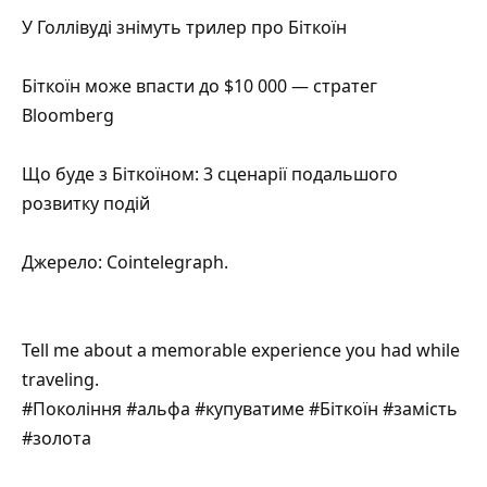
У Голлівуді знімуть трилер про Біткоїн
Біткоїн може впасти до $10 000 — стратег
Bloomberg
Що буде з Біткоїном: 3 сценарії подальшого
розвитку подій
Джерело:
Cointelegraph
.
Tell me about a memorable experience you had while
traveling.
#Покоління #альфа #купуватиме #Біткоїн #замість
#золота