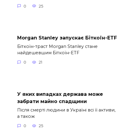
0
25
Morgan Stanley запускає Біткоїн-ETF
Біткоїн-траст Morgan Stanley стане
найдешевшим Біткоїн-ETF
0
21
У яких випадках держава може
забрати майно спадщини
Після смерті людини в Україні всі її активи,
а також
0
25