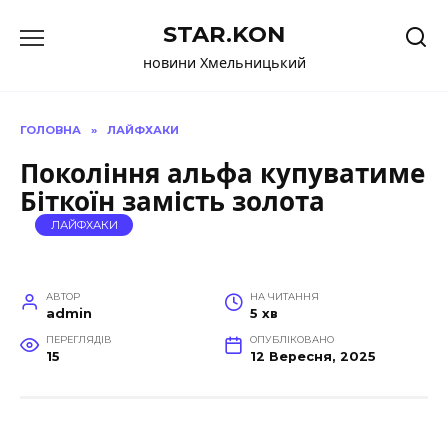
Перейти
STAR.KON
до
вмісту
новини Хмельницький
ГОЛОВНА
»
ЛАЙФХАКИ
Покоління альфа купуватиме
Біткоїн замість золота
ЛАЙФХАКИ
АВТОР
НА ЧИТАННЯ
admin
5 хв
ПЕРЕГЛЯДІВ
ОПУБЛІКОВАНО
15
12 Вересня, 2025