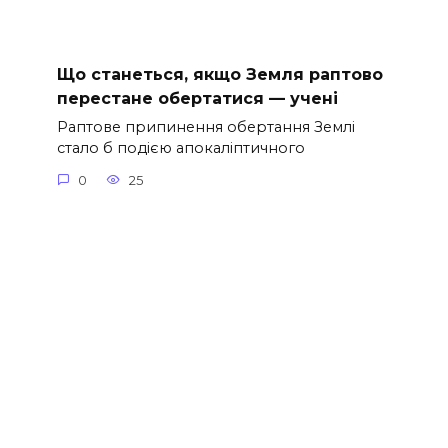
Що станеться, якщо Земля раптово
перестане обертатися — учені
Раптове припинення обертання Землі
стало б подією апокаліптичного
0
25