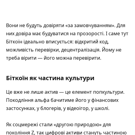
Вони не будуть довіряти «за замовчуванням». Для
них довіра має будуватися на прозорості. І саме тут
Біткоїн ідеально вписується: відкритий код,
можливість перевірки, децентралізація. Йому не
треба вірити — його можна перевірити.
Біткоїн як частина культури
Це вже не лише актив — це елемент попкультури.
Покодління альфа бачитиме його у фінансових
застосунках, у блогерів, у відеоігор, у школі.
Як соцмережі стали «другою природою» для
покоління Z, так цифрові активи стануть частиною