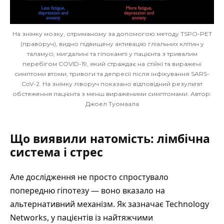
На знімку мозку, отриманому за допомогою методу TSPO-PET
(праворуч), видно підвищену активацію гліальних клітин у
таламусі, мигдалині та гіпокампі у пацієнта з тривалим
перебігом COVID-19, який страждає на стійкі та виражені
симптоми втоми, тривоги та депресії після інфікування SARS-
CoV-2. На знімку ліворуч показано відповідний результат
обстеження пацієнта з менш вираженими симптомами. Автор:
Джоел Туомаала
Що виявили натомість: лімбічна
система і стрес
Але дослідження не просто спростувало
попередню гіпотезу — воно вказало на
альтернативний механізм.
Як зазначає Technology
Networks
, у пацієнтів із найтяжчими