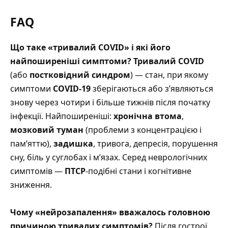
FAQ
Що таке «тривалий COVID» і які його
найпоширеніші симптоми?
Тривалий COVID
(або
постковідний синдром
) — стан, при якому
симптоми
COVID-19
зберігаються або з’являються
знову через чотири і більше тижнів після початку
інфекції. Найпоширеніші:
хронічна втома
,
мозковий туман
(проблеми з концентрацією і
пам’яттю),
задишка
, тривога, депресія, порушення
сну, біль у суглобах і м’язах. Серед неврологічних
симптомів —
ПТСР
-подібні стани і когнітивне
зниження.
Чому «нейрозапалення» вважалось головною
причиною тривалих симптомів?
Після гострої