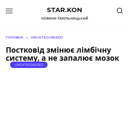
Перейти
STAR.KON
до
вмісту
новини Хмельницький
ГОЛОВНА
»
UNCATEGORIZED
Постковід змінює лімбічну
систему, а не запалює мозок
UNCATEGORIZED