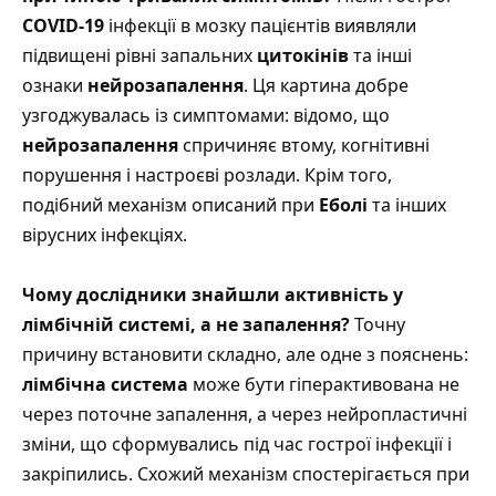
COVID-19
інфекції в мозку пацієнтів виявляли
підвищені рівні запальних
цитокінів
та інші
ознаки
нейрозапалення
. Ця картина добре
узгоджувалась із симптомами: відомо, що
нейрозапалення
спричиняє втому, когнітивні
порушення і настроєві розлади. Крім того,
подібний механізм описаний при
Еболі
та інших
вірусних інфекціях.
Чому дослідники знайшли активність у
лімбічній системі, а не запалення?
Точну
причину встановити складно, але одне з пояснень:
лімбічна система
може бути гіперактивована не
через поточне запалення, а через нейропластичні
зміни, що сформувались під час гострої інфекції і
закріпились. Схожий механізм спостерігається при