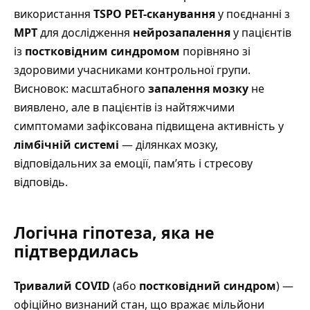
використання
TSPO PET-сканування
у поєднанні з
МРТ
для дослідження
нейрозапалення
у пацієнтів
із
постковідним синдромом
порівняно зі
здоровими учасниками контрольної групи.
Висновок: масштабного
запалення мозку
не
виявлено, але в пацієнтів із найтяжчими
симптомами зафіксована підвищена активність у
лімбічній системі
— ділянках мозку,
відповідальних за емоції, пам’ять і стресову
відповідь.
Логічна гіпотеза, яка не
підтвердилась
Тривалий COVID
(або
постковідний синдром
) —
офіційно визнаний стан, що вражає мільйони