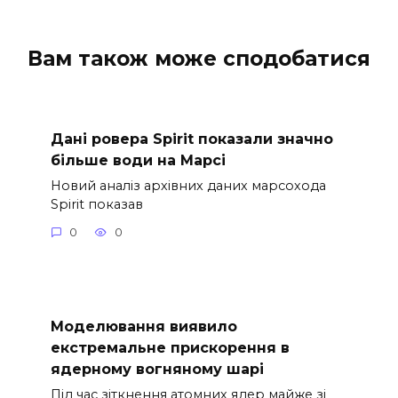
Вам також може сподобатися
Дані ровера Spirit показали значно
більше води на Марсі
Новий аналіз архівних даних марсохода
Spirit показав
0
0
Моделювання виявило
екстремальне прискорення в
ядерному вогняному шарі
Під час зіткнення атомних ядер майже зі