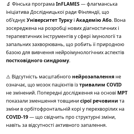
🔬 Фінська програма
InFLAMES
— флагманська
ініціатива Дослідницької ради Фінляндії, що
об’єднує
Університет Турку
і
Академію Або
.
Вона
зосереджена на розробці нових діагностичних і
терапевтичних інструментів у сфері імунології та
запальних захворювань, що робить її природною
базою для вивчення нейроімунологічних аспектів
постковідного синдрому
.
⚠️ Відсутність масштабного
нейрозапалення
не
означає, що мозок пацієнтів із
тривалим COVID
не змінений.
Попередні дослідження на основі
МРТ
показали зменшення товщини
сірої речовини
та
зміни в орбітофронтальній корі у перехворілих на
COVID-19
— що свідчить про структурні зміни,
навіть за відсутності активного запалення.