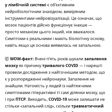
у лімбічній системі
є об’єктивним
нейробіологічним знахідком, виміряним
інструментами нейровізуалізації. Це означає, що
мозок пацієнтів дійсно функціонує інакше —
просто механізм цього інший, ніж вважалося.
Симптоми є реальними і мають біологічну основу,
навіть якщо ця основа виявилась не запальною.
🤯
WOW-факт:
Вчені п’ять років шукали
запалення
мозку
як причину
тривалого COVID
— і нарешті
провели дослідження з найточнішим методом, що
є у розпорядженні нейронауки. Запалення не
знайшли. Натомість у людей із найтяжчими
симптомами гіперактивні ті самі ділянки мозку, що
і при
ПТСР
. Виходить,
COVID-19
може залишати не
стільки «запальний слід», скільки
травматичний