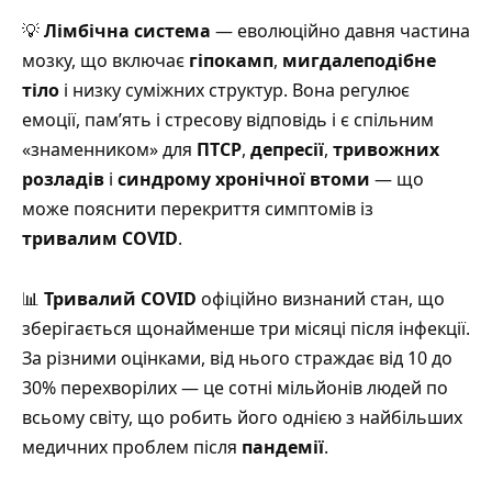
💡
Лімбічна система
— еволюційно давня частина
мозку, що включає
гіпокамп
,
мигдалеподібне
тіло
і низку суміжних структур.
Вона регулює
емоції, пам’ять і стресову відповідь і є спільним
«знаменником» для
ПТСР
,
депресії
,
тривожних
розладів
і
синдрому хронічної втоми
— що
може пояснити перекриття симптомів із
тривалим COVID
.
📊
Тривалий COVID
офіційно визнаний стан, що
зберігається щонайменше три місяці після інфекції.
За різними оцінками, від нього страждає від 10 до
30% перехворілих
— це сотні мільйонів людей по
всьому світу, що робить його однією з найбільших
медичних проблем після
пандемії
.