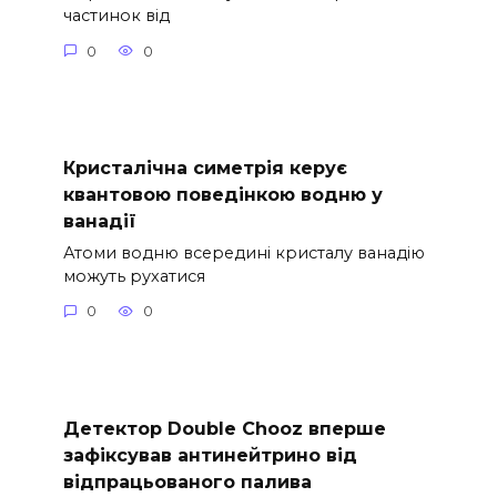
частинок від
0
0
Кристалічна симетрія керує
квантовою поведінкою водню у
ванадії
Атоми водню всередині кристалу ванадію
можуть рухатися
0
0
Детектор Double Chooz вперше
зафіксував антинейтрино від
відпрацьованого палива