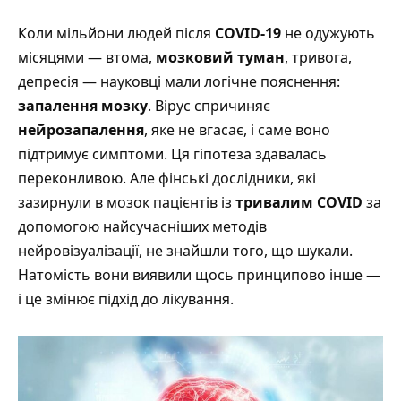
Коли мільйони людей після
COVID-19
не одужують
місяцями — втома,
мозковий туман
, тривога,
депресія — науковці мали логічне пояснення:
запалення мозку
. Вірус спричиняє
нейрозапалення
, яке не вгасає, і саме воно
підтримує симптоми. Ця гіпотеза здавалась
переконливою. Але фінські дослідники, які
зазирнули в мозок пацієнтів із
тривалим COVID
за
допомогою найсучасніших методів
нейровізуалізації, не знайшли того, що шукали.
Натомість вони виявили щось принципово інше —
і це змінює підхід до лікування.