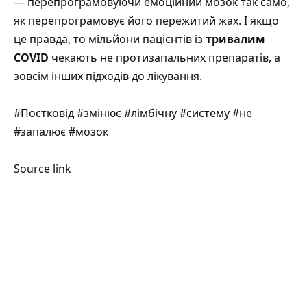
— перепрограмовуючи емоційний мозок так само,
як перепрограмовує його пережитий жах. І якщо
це правда, то мільйони пацієнтів із
тривалим
COVID
чекають не протизапальних препаратів, а
зовсім інших підходів до лікування.
#Постковід #змінює #лімбічну #систему #не
#запалює #мозок
Source link