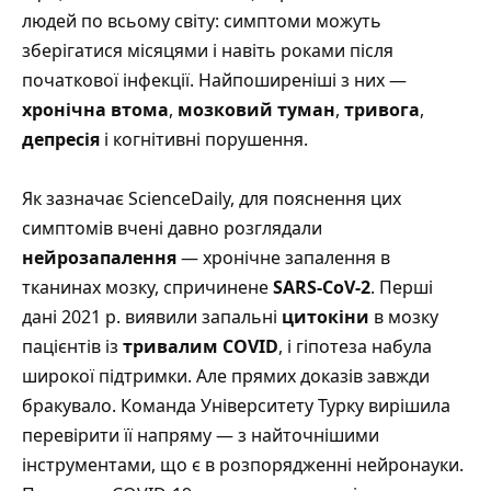
людей по всьому світу: симптоми можуть
зберігатися місяцями і навіть роками після
початкової інфекції. Найпоширеніші з них —
хронічна втома
,
мозковий туман
,
тривога
,
депресія
і когнітивні порушення.
Як зазначає ScienceDaily
, для пояснення цих
симптомів вчені давно розглядали
нейрозапалення
— хронічне запалення в
тканинах мозку, спричинене
SARS-CoV-2
. Перші
дані 2021 р. виявили запальні
цитокіни
в мозку
пацієнтів із
тривалим COVID
, і гіпотеза набула
широкої підтримки. Але прямих доказів завжди
бракувало. Команда Університету Турку вирішила
перевірити її напряму — з найточнішими
інструментами, що є в розпорядженні нейронауки.