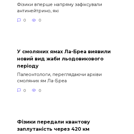
Фізики вперше напряму зафіксували
антинейтрино, які
0
0
У смоляних ямах Ла-Бреа виявили
новий вид жаби льодовикового
періоду
Палеонтологи, переглядаючи архіви
смоляних ям Ла-Бреа
0
0
Фізики передали квантову
заплутаність через 420 км