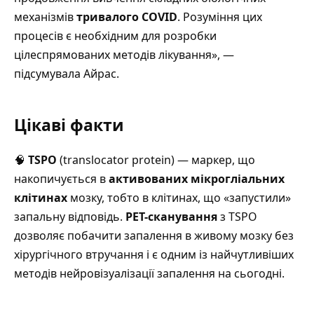
механізмів
тривалого COVID
. Розуміння цих
процесів є необхідним для розробки
цілеспрямованих методів лікування», —
підсумувала Айрас.
Цікаві факти
🧠
TSPO
(translocator protein) — маркер, що
накопичується в
активованих мікрогліальних
клітинах
мозку, тобто в клітинах, що «запустили»
запальну відповідь.
PET-сканування
з TSPO
дозволяє побачити запалення в живому мозку без
хірургічного втручання і є одним із найчутливіших
методів нейровізуалізації запалення на сьогодні
.