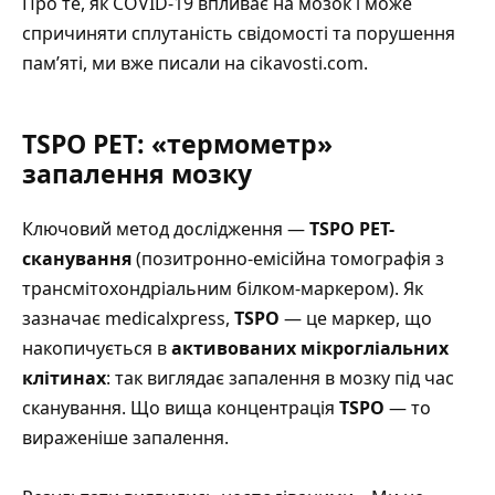
Про те, як COVID-19 впливає на мозок і може
спричиняти сплутаність свідомості та порушення
пам’яті, ми вже писали на cikavosti.com
.
TSPO PET: «термометр»
запалення мозку
Ключовий метод дослідження —
TSPO PET-
сканування
(позитронно-емісійна томографія з
трансмітохондріальним білком-маркером).
Як
зазначає medicalxpress
,
TSPO
— це маркер, що
накопичується в
активованих мікрогліальних
клітинах
: так виглядає запалення в мозку під час
сканування. Що вища концентрація
TSPO
— то
вираженіше запалення.