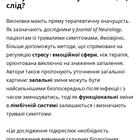
слід?
Висновки мають пряму терапевтичну значущість.
Як зазначають дослідники у
Journal of Neurology
,
пацієнтам із тривалими симптомами, ймовірно,
більше допоможуть методи, що спрямовані на
регуляцію
стресу
і
емоційної сфери
, ніж терапія,
орієнтована виключно на зниження запалення.
Автори також пропонують уточнення загальної
картини:
запальні
зміни можуть бути
найсильнішими безпосередньо після інфекції і з
часом зменшуватись, тоді як
функціональні
зміни
в
лімбічній системі
залишаються і визначають
тривалі симптоми.
«Це дослідження підкреслює необхідність
продовження вивчення складних біологічних