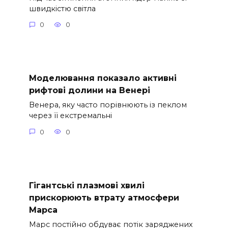
швидкістю світла
0
0
Моделювання показало активні
рифтові долини на Венері
Венера, яку часто порівнюють із пеклом
через її екстремальні
0
0
Гігантські плазмові хвилі
прискорюють втрату атмосфери
Марса
Марс постійно обдуває потік заряджених