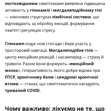
постковідними
симптомами виявлена підвищена
активність у
гіпокампі
і
мигдалеподібному тілі
— ключових структурах
лімбічної системи
, що
відповідають за обробку емоцій, формування
пам’яті і регуляцію стресу.
Гіпокамп
кодує нові спогади і бере участь у
просторовій навігації.
Мигдалеподібне тіло
—
центр емоційних реакцій, і насамперед — страху й
тривоги. Разом вони формують «
емоційний
мозок
», гіперактивність якого добре відома при
ПТСР
,
хронічному болю
і
синдромі хронічної
втоми
— станах, що симптоматично нагадують
тривалий COVID
.
Чому важливо: лікуємо не те, що