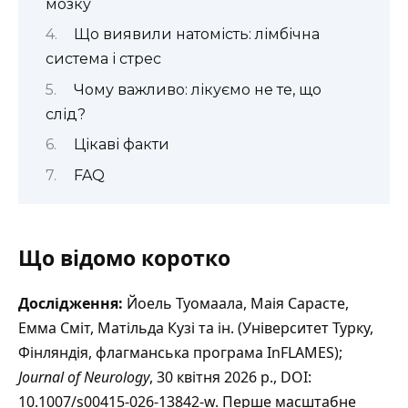
мозку
Що виявили натомість: лімбічна
система і стрес
Чому важливо: лікуємо не те, що
слід?
Цікаві факти
FAQ
Що відомо коротко
Дослідження:
Йоель Туомаала, Маія Сарасте,
Емма Сміт, Матільда Кузі та ін. (Університет Турку,
Фінляндія, флагманська програма InFLAMES);
Journal of Neurology
, 30 квітня 2026 р., DOI:
10.1007/s00415-026-13842-w. Перше масштабне