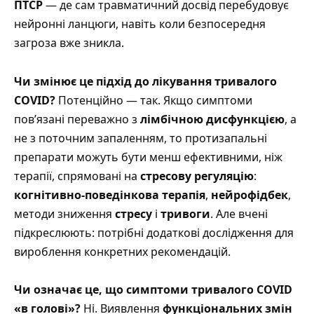
ПТСР
— де сам травматичний досвід перебудовує
нейронні ланцюги, навіть коли безпосередня
загроза вже зникла.
Чи змінює це підхід до лікування тривалого
COVID?
Потенційно — так. Якщо симптоми
пов’язані переважно з
лімбічною дисфункцією
, а
не з поточним запаленням, то протизапальні
препарати можуть бути менш ефективними, ніж
терапії, спрямовані на
стресову регуляцію
:
когнітивно-поведінкова терапія
,
нейрофідбек
,
методи зниження
стресу
і
тривоги
. Але вчені
підкреслюють: потрібні додаткові дослідження для
вироблення конкретних рекомендацій.
Чи означає це, що симптоми тривалого COVID
«в голові»?
Ні. Виявлення
функціональних змін