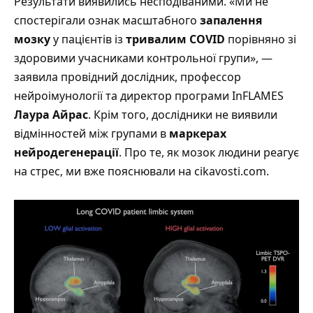
Результати виявились несподіваними. «Ми не
спостерігали ознак масштабного
запалення
мозку
у пацієнтів із
тривалим COVID
порівняно зі
здоровими учасниками контрольної групи», —
заявила провідний дослідник, профессор
нейроімунології та директор програми InFLAMES
Лаура Айрас
. Крім того, дослідники не виявили
відмінностей між групами в
маркерах
нейродегенерації
.
Про те, як мозок людини реагує
на стрес, ми вже пояснювали на cikavosti.com
.