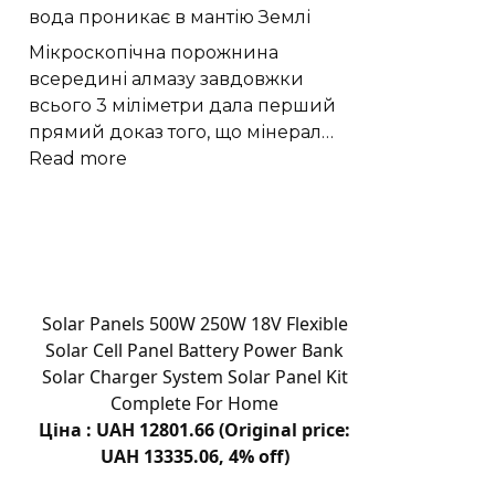
вода проникає в мантію Землі
волонтери
з
Мікроскопічна порожнина
Поділля
всередині алмазу завдовжки
щодня
всього 3 міліметри дала перший
стають
прямий доказ того, що мінерал…
до
:
Read more
праці
Надглибокий
|
алмаз
Новини
показав,
Хмельницького
як
“Є”
вода
проникає
Solar Panels 500W 250W 18V Flexible
в
Solar Cell Panel Battery Power Bank
мантію
Solar Charger System Solar Panel Kit
Землі
Complete For Home
Ціна : UAH 12801.66 (Original price:
UAH 13335.06, 4% off)