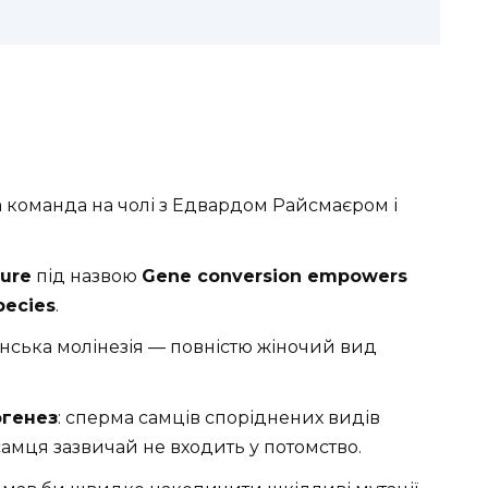
команда на чолі з Едвардом Райсмаєром і
ure
під назвою
Gene conversion empowers
species
.
нська молінезія — повністю жіночий вид
огенез
: сперма самців споріднених видів
самця зазвичай не входить у потомство.