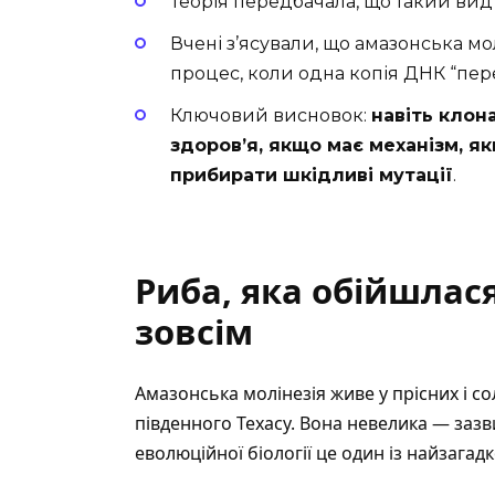
Теорія передбачала, що такий вид
Вчені з’ясували, що амазонська м
процес, коли одна копія ДНК “пер
Ключовий висновок:
навіть клон
здоров’я, якщо має механізм, я
прибирати шкідливі мутації
.
Риба, яка обійшлася
зовсім
Амазонська молінезія живе у прісних і с
південного Техасу. Вона невелика — зазв
еволюційної біології це один із найзагад