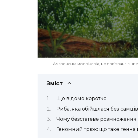
Амазонська моллінезія, не пов’язана з ц
Зміст
Що відомо коротко
Риба, яка обійшлася без самців
Чому безстатеве розмноження
Геномний трюк: що таке генна 