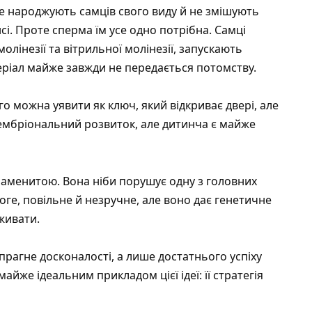
не народжують самців свого виду й не змішують
і. Проте сперма їм усе одно потрібна. Самці
олінезії та вітрильної молінезії, запускають
теріал майже завжди не передається потомству.
го можна уявити як ключ, який відкриває двері, але
 ембріональний розвиток, але дитинча є майже
наменитою. Вона ніби порушує одну з головних
оге, повільне й незручне, але воно дає генетичне
живати.
прагне досконалості, а лише достатнього успіху
 майже ідеальним прикладом цієї ідеї: її стратегія