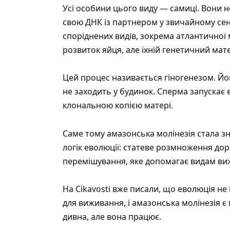
Усі особини цього виду — самиці. Вони 
свою ДНК із партнером у звичайному сенс
споріднених видів, зокрема атлантичної м
розвиток яйця, але їхній генетичний ма
Цей процес називається
гіногенезом
. Йо
не заходить у будинок. Сперма запускає
клональною копією матері.
Саме тому амазонська молінезія стала з
логік еволюції: статеве розмноження дор
перемішування, яке допомагає видам ви
На Cikavosti вже писали, що
еволюція не 
для виживання
, і амазонська молінезія є
дивна, але вона працює.