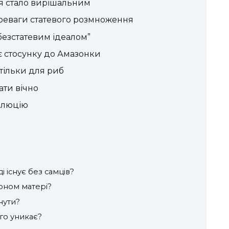
я стало вирішальним
ереваги статевого розмноження
безстатевим ідеалом”
є стосунку до Амазонки
тільки для риб
ати вічно
олюцію
і існує без самців?
лоном матері?
нути?
го уникає?