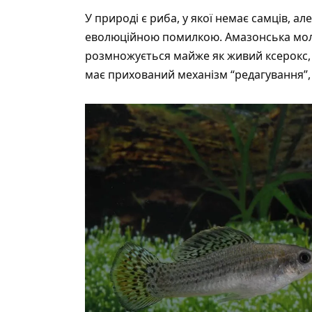
У природі є риба, у якої немає самців, ал
еволюційною помилкою. Амазонська мол
розмножується майже як живий ксерокс,
має прихований механізм “редагування”,