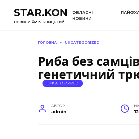
Перейти
STAR.KON
до
ОБЛАСНІ
ЛАЙФХ
вмісту
НОВИНИ
новини Хмельницький
ГОЛОВНА
»
UNCATEGORIZED
Риба без самці
генетичний тр
UNCATEGORIZED
АВТОР
НА
admin
12