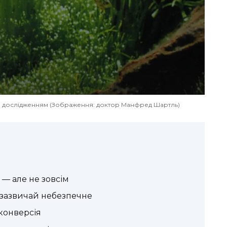
им дослідженням (Зображення: доктор Манфред Шартль)
 — але не зовсім
 зазвичай небезпечне
конверсія