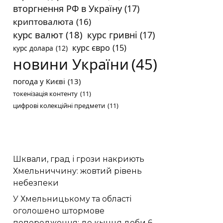
вторгнення РФ в Україну
(17)
криптовалюта
(16)
курс валют
(18)
курс гривні
(17)
курс євро
(15)
курс долара
(12)
новини України
(45)
погода у Києві
(13)
токенізація контенту
(11)
цифрові колекційні предмети
(11)
Шквали, град і грози накриють
Хмельниччину: жовтий рівень
небезпеки
У Хмельницькому та області
оголошено штормове
попередження: до кынця доби 6