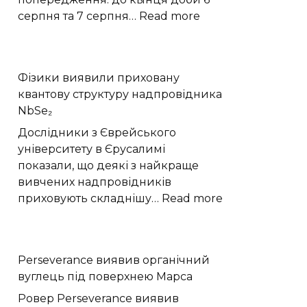
:
серпня та 7 серпня…
Read more
Шквали,
град
і
Фізики виявили приховану
грози
квантову структуру надпровідника
накриють
NbSe₂
Хмельниччину:
жовтий
Дослідники з Єврейського
рівень
університету в Єрусалимі
небезпеки
показали, що деякі з найкраще
вивчених надпровідників
:
приховують складнішу…
Read more
Фізики
виявили
приховану
Perseverance виявив органічний
квантову
вуглець під поверхнею Марса
структуру
надпровідник
Ровер Perseverance виявив