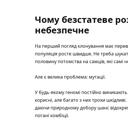
Чому безстатеве р
небезпечне
На перший погляд клонування має перев
популяція росте швидше. Не треба шукат
половину потомства на самців, які самі 
Але є велика проблема: мутації.
У будь-якому геномі постійно виникають 
корисні, але багато з них трохи шкідливі
даючи природному добору шанс відокреми
погані комбіції.