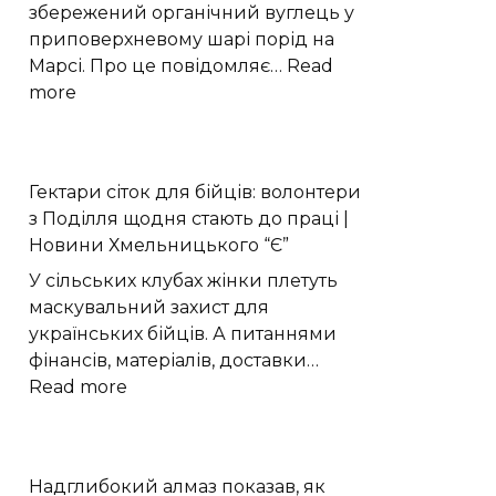
NbSe₂
збережений органічний вуглець у
приповерхневому шарі порід на
Марсі. Про це повідомляє…
Read
:
more
Perseverance
виявив
органічний
Гектари сіток для бійців: волонтери
вуглець
з Поділля щодня стають до праці |
під
Новини Хмельницького “Є”
поверхнею
Марса
У сільських клубах жінки плетуть
маскувальний захист для
українських бійців. А питаннями
фінансів, матеріалів, доставки…
:
Read more
Гектари
сіток
для
Надглибокий алмаз показав, як
бійців: