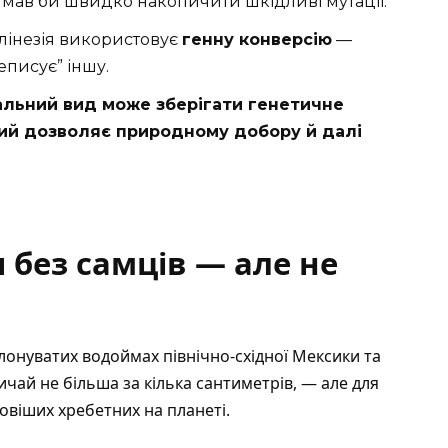
 мав би швидко накопичити шкідливі мутації.
олінезія використовує
генну конверсію
—
еписує” іншу.
альний вид може зберігати генетичне
кий дозволяє природному добору й далі
 без самців — але не
олонуватих водоймах північно-східної Мексики та
ичай не більша за кілька сантиметрів, — але для
ковіших хребетних на планеті.