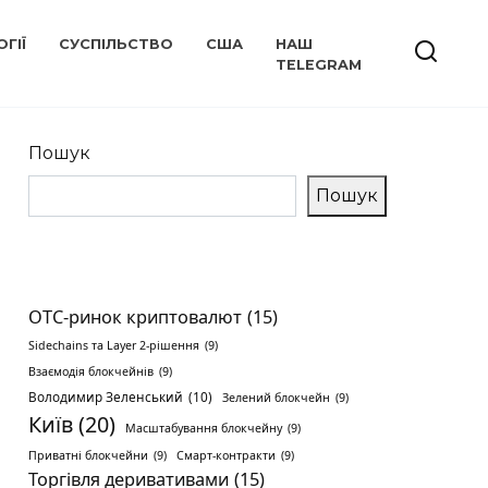
ГІЇ
СУСПІЛЬСТВО
США
НАШ
TELEGRAM
Пошук
Пошук
OTC-ринок криптовалют
(15)
Sidechains та Layer 2-рішення
(9)
Взаємодія блокчейнів
(9)
Володимир Зеленський
(10)
Зелений блокчейн
(9)
Київ
(20)
Масштабування блокчейну
(9)
Приватні блокчейни
(9)
Смарт-контракти
(9)
Торгівля деривативами
(15)