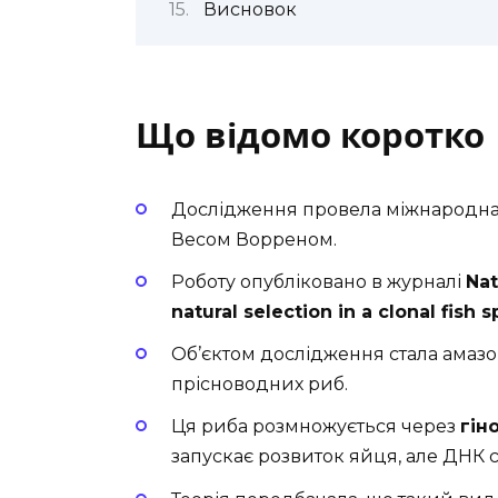
Висновок
Що відомо коротко
Дослідження провела міжнародна 
Весом Ворреном.
Роботу опубліковано в журналі
Nat
natural selection in a clonal fish 
Об’єктом дослідження стала амазо
прісноводних риб.
Ця риба розмножується через
гін
запускає розвиток яйця, але ДНК 