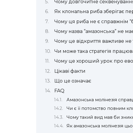
Чому довгочитне секвенуванн
Як клональна риба зберігає п
Чому ця риба не є справжнім “
Чому назва “амазонська” не ма
Чому це відкриття важливе не 
Чи може така стратегія працюв
Чому це хороший урок про ев
Цікаві факти
Що це означає
FAQ
Амазонська молінезія справд
Чи є її потомство повним к
Чому такий вид мав би зник
Як амазонська молінезія цьо