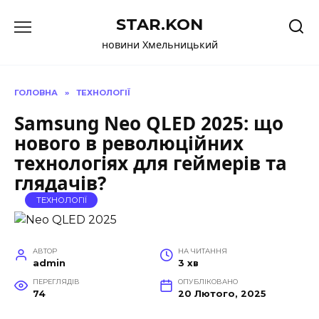
Перейти
STAR.KON
до
вмісту
новини Хмельницький
ГОЛОВНА
»
ТЕХНОЛОГІЇ
Samsung Neo QLED 2025: що
нового в революційних
технологіях для геймерів та
глядачів?
ТЕХНОЛОГІЇ
АВТОР
НА ЧИТАННЯ
admin
3 хв
ПЕРЕГЛЯДІВ
ОПУБЛІКОВАНО
74
20 Лютого, 2025