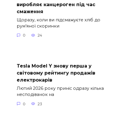
виробляє канцероген під час
смаження
Щоразу, коли ви підсмажуєте хліб до
рум’яної скоринки
0
24
Tesla Model Y знову перша у
світовому рейтингу продажів
електрокарів
Лютий 2026 року приніс одразу кілька
несподіванок на
0
23