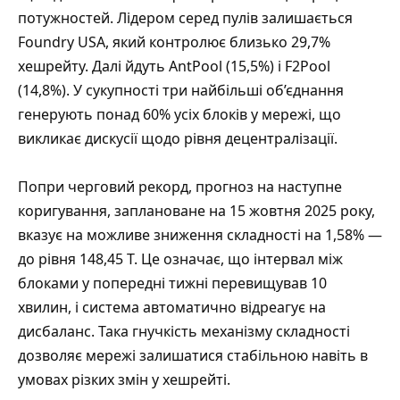
потужностей. Лідером серед пулів залишається
Foundry USA, який контролює близько 29,7%
хешрейту. Далі йдуть AntPool (15,5%) і F2Pool
(14,8%). У сукупності три найбільші об’єднання
генерують понад 60% усіх блоків у мережі, що
викликає дискусії щодо рівня децентралізації.
Попри черговий рекорд, прогноз на наступне
коригування, заплановане на 15 жовтня 2025 року,
вказує на можливе зниження складності на 1,58% —
до рівня 148,45 T. Це означає, що інтервал між
блоками у попередні тижні перевищував 10
хвилин, і система автоматично відреагує на
дисбаланс. Така гнучкість механізму складності
дозволяє мережі залишатися стабільною навіть в
умовах різких змін у хешрейті.