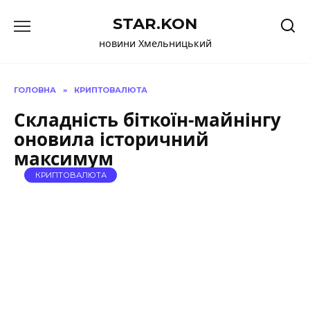
Перейти
STAR.KON
до
вмісту
новини Хмельницький
ГОЛОВНА
»
КРИПТОВАЛЮТА
Складність біткоїн-майнінгу
оновила історичний
максимум
КРИПТОВАЛЮТА