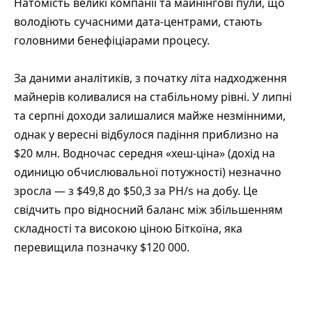
Натомість великі компанії та майнінгові пули, що
володіють сучасними дата-центрами, стають
головними бенефіціарами процесу.
За даними аналітиків, з початку літа надходження
майнерів коливалися на стабільному рівні. У липні
та серпні доходи залишалися майже незмінними,
однак у вересні відбулося падіння приблизно на
$20 млн. Водночас середня «хеш-ціна» (дохід на
одиницю обчислювальної потужності) незначно
зросла — з $49,8 до $50,3 за PH/s на добу. Це
свідчить про відносний баланс між збільшенням
складності та високою ціною Біткоїна, яка
перевищила позначку $120 000.