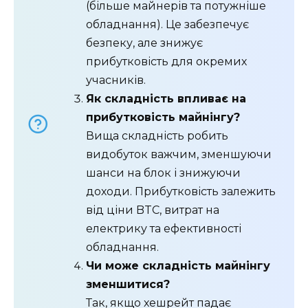
(більше майнерів та потужніше
обладнання). Це забезпечує
безпеку, але знижує
прибутковість для окремих
учасників.
Як складність впливає на
прибутковість майнінгу?
Вища складність робить
видобуток важчим, зменшуючи
шанси на блок і знижуючи
доходи. Прибутковість залежить
від ціни BTC, витрат на
електрику та ефективності
обладнання.
Чи може складність майнінгу
зменшитися?
Так, якщо хешрейт падає