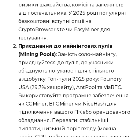
ризики шахрайства, комісії та залежність
від постачальника. У 2025 році популярні
безкоштовні вступні опції на
CryptoBrowser.site чи EasyMiner для
тестування.
Приєднання до майнінгових пулів
(Mining Pools)
: Замість соло-майнінгу,
приєднуйтеся до пулів, де учасники
об’єднують потужності для спільного
видобутку. Топ-пули 2025 року: Foundry
USA (29,7% хешрейту), AntPool та ViaBTC.
Використовуйте програмне забезпечення
як CGMiner, BFGMiner чи NiceHash для
підключення вашого ПК або орендованого
обладнання. Переваги: стабільніші
виплати, низький поріг входу (можна
навіть GPU-майнінг для альткоїнів, але для