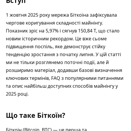
Вступ
1 жовтня 2025 року мережа Біткоїна зафіксувала
чергове коригування складності майнінгу.
Показник зріс на 5,97% і сягнув 150,84 T, що стало
новим історичним рекордом. Це вже сьоме
підвищення поспіль, яке демонструє стійку
тенденцію зростання з початку липня. У цій статті
ми не тільки розглянемо поточні події, але й
розширимо матеріал, додавши базові визначення
ключових термінів, FAQ з популярними питаннями
та опис найбільш доступних способів майнінгу у
2025 році.
Що таке Біткоїн?
Біткоїн (
Bitcoin, BTC
) — це перша та