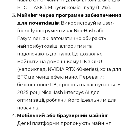
BTC — ASIC). Мінуси: комісії пулу (1–2%).
Майнінг через програмне забезпечення
для початківців
: Використовуйте user-
friendly інструменти як NiceHash або
EasyMiner, які автоматично обирають
найприбутковіші алгоритми та
підключають до пулів. Це дозволяє
майнити на домашньому ПК з GPU
(наприклад, NVIDIA RTX 40-series), хоча для
BTC це менш ефективно. Переваги:
безкоштовне ПЗ, простота налаштування. У
2025 році NiceHash інтегрує AI для
оптимізації, роблячи його ідеальним для
новачків.
Мобільний або браузерний майнінг
:
Деякі платформи пропонують майнінг