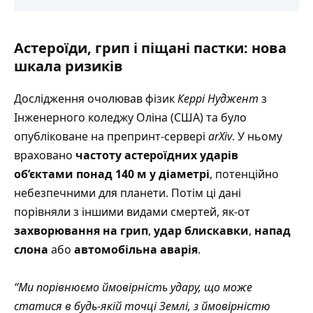
Астероїди, грип і піщані пастки: нова
шкала ризиків
Дослідження очолював фізик
Керрі Нуджент
з
Інженерного коледжу Оліна (США) та було
опубліковане на препринт-сервері
arXiv
. У ньому
враховано
частоту астероїдних ударів
об’єктами понад 140 м у діаметрі
, потенційно
небезпечними для планети. Потім ці дані
порівняли з іншими видами смертей, як-от
захворювання на грип
,
удар блискавки
,
напад
слона
або
автомобільна аварія
.
“Ми порівнюємо ймовірність удару, що може
статися в будь-якій точці Землі, з ймовірністю