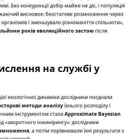
иві. Без конкуренції добір майже не діє, і популяція
ажаючий висновок: безстатеве розмноження через
рганізмів і зменшувало різноманіття спільноти»,
льйони років еволюційного застою
після
числення на службі у
 цієї екологічної динаміки дослідники поєднали
осторові методи аналізу
їхнього розподілу і
ичним інструментом стала
Approximate Bayesian
 «зворотного інжинірингу»: дослідники
розмноження
, а потім порівнювали їхні результати з
м’янілостей.