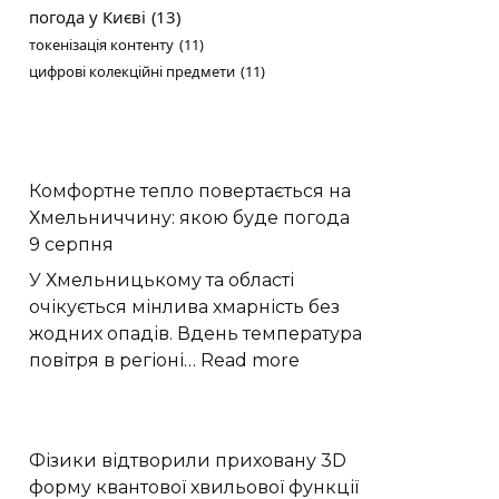
погода у Києві
(13)
токенізація контенту
(11)
цифрові колекційні предмети
(11)
Комфортне тепло повертається на
Хмельниччину: якою буде погода
9 серпня
У Хмельницькому та області
очікується мінлива хмарність без
жодних опадів. Вдень температура
:
повітря в регіоні…
Read more
Комфортне
тепло
повертається
Фізики відтворили приховану 3D
на
форму квантової хвильової функції
Хмельниччину: