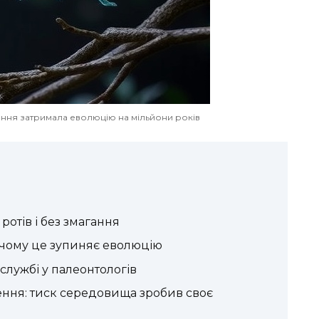
ення затримала еволюцію на мільйони років
ротів і без змагання
 чому це зупиняє еволюцію
 службі у палеонтологів
ення: тиск середовища зробив своє