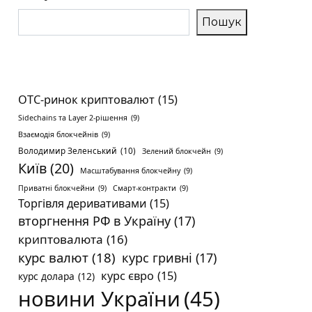
Пошук
OTC-ринок криптовалют
(15)
Sidechains та Layer 2-рішення
(9)
Взаємодія блокчейнів
(9)
Володимир Зеленський
(10)
Зелений блокчейн
(9)
Київ
(20)
Масштабування блокчейну
(9)
Приватні блокчейни
(9)
Смарт-контракти
(9)
Торгівля деривативами
(15)
вторгнення РФ в Україну
(17)
криптовалюта
(16)
курс валют
(18)
курс гривні
(17)
курс євро
(15)
курс долара
(12)
новини України
(45)