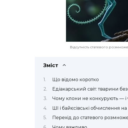
Відсутність статевого розмнож
Зміст
Що відомо коротко
Едіакарський світ: тварини без 
Чому клони не конкурують — і
ШІ і байєсівські обчислення на
Перехід до статевого розмнож
Чому важливо