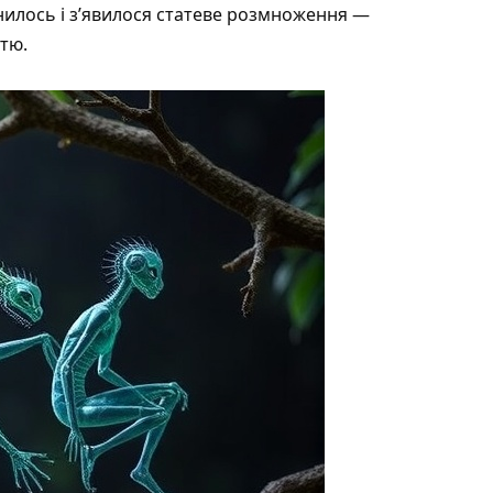
нилось і з’явилося статеве розмноження —
тю.