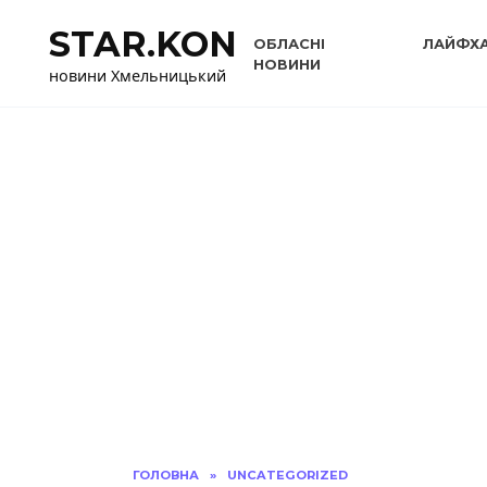
Перейти
STAR.KON
до
ОБЛАСНІ
ЛАЙФХ
вмісту
НОВИНИ
новини Хмельницький
ГОЛОВНА
»
UNCATEGORIZED