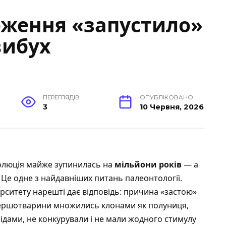
оження «запустило»
вибух
ПЕРЕГЛЯДІВ
ОПУБЛІКОВАНО
3
10 Червня, 2026
волюція майже зупинилась на
мільйони років
— а
 Це одне з найдавніших питань палеонтології.
ситету нарешті дає відповідь: причина «застою»
першотварини множились клонами як полуниця,
ідами, не конкурували і не мали жодного стимулу