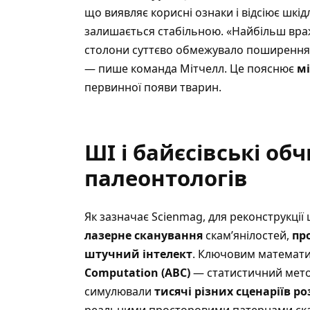
що виявляє корисні ознаки і відсіює шкідл
залишається стабільною. «Найбільш вр
столони суттєво обмежувало поширення о
— пише команда Мітчелл. Це пояснює
мі
первинної появи тварин.
ШІ і байєсівські об
палеонтологів
Як зазначає Scienmag
, для реконструкції
лазерне сканування
скам’янілостей,
пр
штучний інтелект
. Ключовим математ
Computation (ABC)
— статистичний метод
симулювали
тисячі різних сценаріїв 
реальними просторовими патернами ска