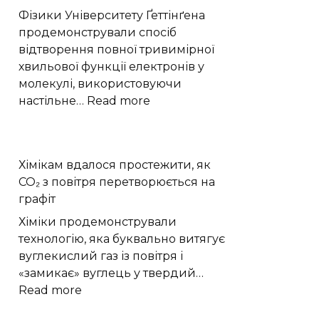
якою
Фізики Університету Ґеттінґена
буде
продемонстрували спосіб
погода
відтворення повної тривимірної
9
хвильової функції електронів у
серпня
молекулі, використовуючи
:
настільне…
Read more
Фізики
відтворили
приховану
Хімікам вдалося простежити, як
3D
CO₂ з повітря перетворюється на
форму
графіт
квантової
хвильової
Хіміки продемонстрували
функції
технологію, яка буквально витягує
вуглекислий газ із повітря і
«замикає» вуглець у твердий…
:
Read more
Хімікам