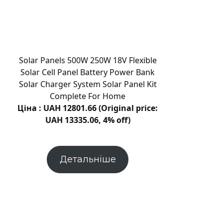
Дунаївцях
жінка
двічі
вкрала
ноутбуки
Solar Panels 500W 250W 18V Flexible
з
Solar Cell Panel Battery Power Bank
магазину
Solar Charger System Solar Panel Kit
Complete For Home
Ціна : UAH 12801.66 (Original price:
UAH 13335.06, 4% off)
Детальніше