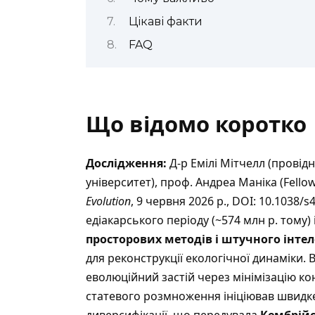
Цікаві факти
FAQ
Що відомо коротко
Дослідження:
Д-р Емілі Мітчелл (провід
університет), проф. Андреа Маніка (Fellow
Evolution
, 9 червня 2026 р., DOI: 10.1038/
едіакарського періоду (~574 млн р. тому)
просторових методів і штучного інтел
для реконструкції екологічної динаміки
еволюційний застій через мінімізацію ко
статевого розмноження ініціював швидке
диверсифікації, що передувала
Кембрійс