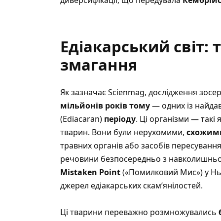
Едіакарський світ: т
змагання
Як зазначає Scienmag
, дослідження зосе
мільйонів років тому
— одних із найда
(Ediacaran)
періоду
. Ці організми — такі 
тварин. Вони були нерухомими,
схожими
травних органів або засобів пересуванн
речовини безпосередньо з навколишньої
Mistaken Point
(«Помилковий Мис») у Нью
джерел едіакарських скам’янілостей.
Ці тварини переважно розмножувались