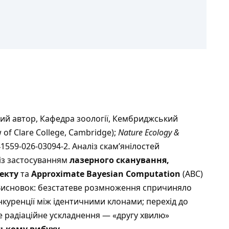
ний автор, Кафедра зоології, Кембриджський
 of Clare College, Cambridge);
Nature Ecology &
s41559-026-03094-2. Аналіз скам’янілостей
 із застосуванням
лазерного сканування,
екту
та
Approximate Bayesian Computation
(ABC)
. Висновок: безстатеве розмноження спричиняло
нкуренції між ідентичними клонами; перехід до
 радіаційне ускладнення — «другу хвилю»
ькому вибуху
.