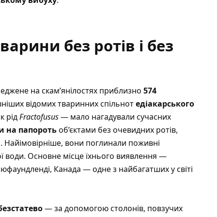
варини без ротів і без
реджене на скам’янілостях приблизно
574
вніших відомих тваринних спільнот
едіакарського
як рід
Fractofusus
— мало нагадували сучасних
 на папороть
об’єктами без очевидних ротів,
я. Найімовірніше, вони поглинали поживні
 води. Основне місце їхнього виявлення —
фаундленді, Канада — одне з найбагатших у світі
безстатево
— за допомогою столонів, повзучих