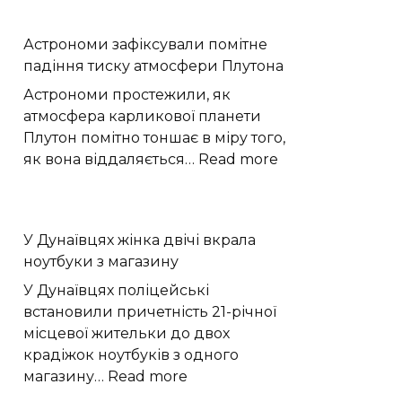
вдалося
простежити,
Астрономи зафіксували помітне
як
падіння тиску атмосфери Плутона
CO₂
з
Астрономи простежили, як
повітря
атмосфера карликової планети
перетворюється
Плутон помітно тоншає в міру того,
на
:
як вона віддаляється…
Read more
графіт
Астрономи
зафіксували
помітне
У Дунаївцях жінка двічі вкрала
падіння
ноутбуки з магазину
тиску
атмосфери
У Дунаївцях поліцейські
Плутона
встановили причетність 21-річної
місцевої жительки до двох
крадіжок ноутбуків з одного
:
магазину…
Read more
У