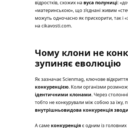
відростків, схожих на
вуса полуниці
: «д
«материнською», що з’єднані живим «ст
можуть одночасно як прискорити, так і 
на cikavosti.com
.
Чому клони не конк
зупиняє еволюцію
Як зазначає Scienmag
, ключове відкриття
конкуренцією
. Коли організми розмнож
ідентичними клонами
. Через столонн
тобто не конкурували між собою за їжу, п
внутрішньовидова конкуренція зводи
А саме
конкуренція
є одним із головних