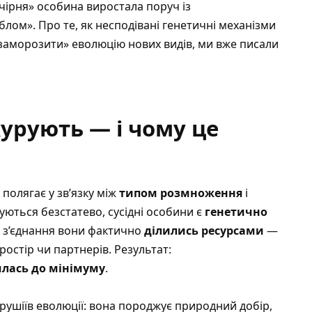
очірня» особина виростала поруч із
еблом».
Про те, як несподівані генетичні механізми
«заморозити» еволюцію нових видів, ми вже писали
урують — і чому це
 полягає у зв’язку між
типом розмноження
і
уються безстатево, сусідні особини є
генетично
і з’єднання вони фактично
ділились ресурсами
—
ростір чи партнерів. Результат:
лась до мінімуму
.
 рушіїв еволюції: вона породжує природний добір,