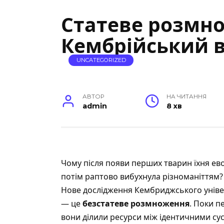
Статеве розмн
Кембрійський 
UNCATEGORIZED
АВТОР
НА ЧИТАННЯ
admin
8 хв
Чому після появи перших тварин їхня е
потім раптово вибухнула різноманіттям?
Нове дослідження Кембриджського універ
— це
безстатеве розмноження
. Поки 
вони ділили ресурси між ідентичними сус