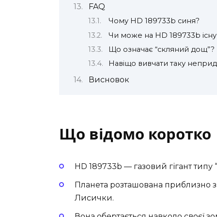
FAQ
Чому HD 189733b синя?
Чи може на HD 189733b існу
Що означає “скляний дощ”?
Навіщо вивчати таку неприд
Висновок
Що відомо коротко
HD 189733b — газовий гігант типу 
Планета розташована приблизно за 6
Лисички.
Вона обертається навколо своєї зор