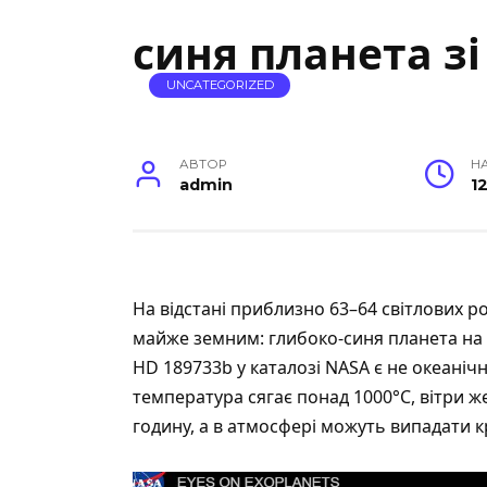
синя планета з
UNCATEGORIZED
АВТОР
Н
admin
12
На відстані приблизно 63–64 світлових рок
майже земним: глибоко-синя планета на т
HD 189733b у каталозі NASA
є не океаніч
температура сягає понад 1000°C, вітри ж
годину, а в атмосфері можуть випадати к