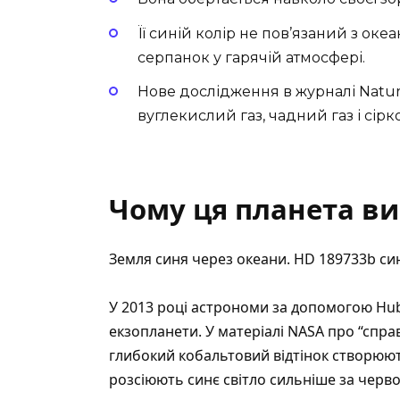
Її синій колір не пов’язаний з оке
серпанок у гарячій атмосфері.
Нове дослідження
в журналі Natu
вуглекислий газ, чадний газ і сірк
Чому ця планета в
Земля синя через океани. HD 189733b си
У 2013 році астрономи за допомогою Hub
екзопланети. У матеріалі NASA
про “спра
глибокий кобальтовий відтінок створюють 
розсіюють синє світло сильніше за черво