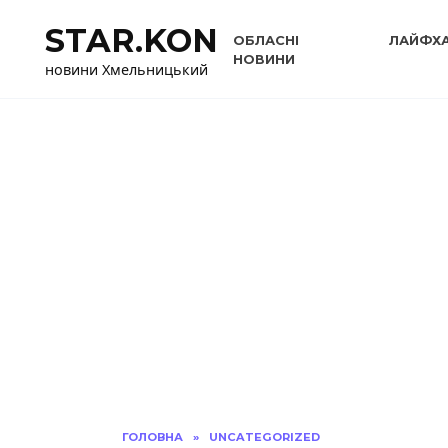
Перейти
STAR.KON
до
ОБЛАСНІ
ЛАЙФХ
вмісту
НОВИНИ
новини Хмельницький
ГОЛОВНА
»
UNCATEGORIZED