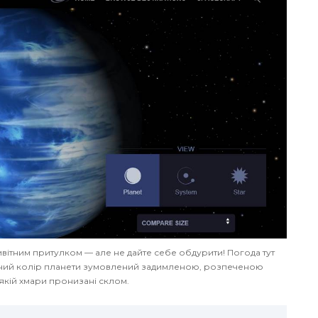
вітним притулком — але не дайте себе обдурити! Погода тут
ний колір планети зумовлений задимленою, розпеченою
якій хмари пронизані склом.