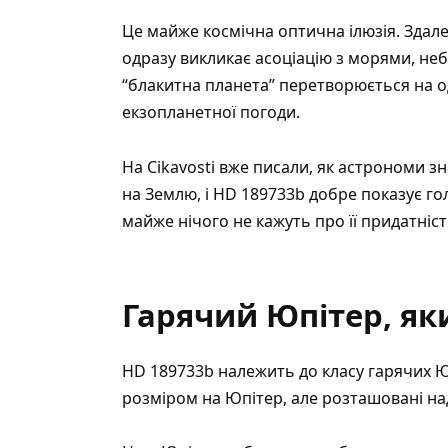
Це майже космічна оптична ілюзія. Здал
одразу викликає асоціацію з морями, неб
“блакитна планета” перетворюється на о
екзопланетної погоди.
На Cikavosti вже писали, як
астрономи зн
на Землю
, і HD 189733b добре показує г
майже нічого не кажуть про її придатніст
Гарячий Юпітер, як
HD 189733b належить до класу гарячих Юпі
розміром на Юпітер, але розташовані над