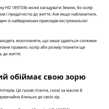
еку HD 189733b може нагадувати Землю, бо колір
ом і придатністю до життя. Але якщо наблизитися,
дин із найвідоміших прикладів екстремальної
аходять екзопланети, що лише здаються схожими
оловне правило: колір або розмір планети ще
ь до життя.
ий обіймає свою зорю
терів. Це газові гіганти, схожі за масою й
звичайно близько до своїх зір.