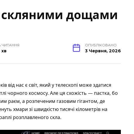
і скляними дощами
А ЧИТАННЯ
ОПУБЛІКОВАНО
 хв
3 Червня, 2026
ів від нас є світ, який у телескопі може здатися
лі чорного космосу. Але ця схожість — пастка, бо
ним раєм, а розпеченим газовим гігантом, де
енуть хмари зі швидкістю тисячі кілометрів на
раплі розплавленого скла.