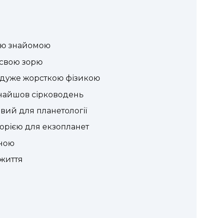
ою знайомою
 свою зорю
 дуже жорсткою фізикою
знайшов сірководень
ивий для планетології
орією для екзопланет
ьною
 життя