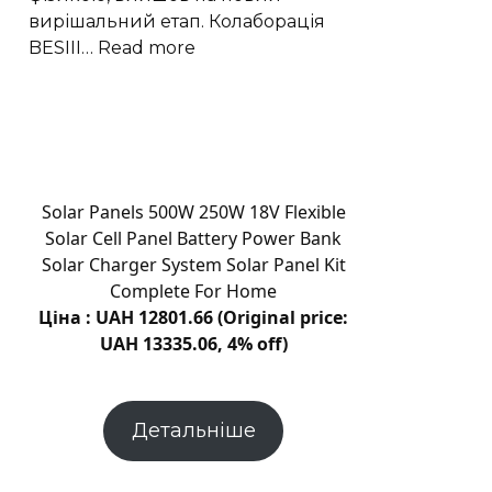
як
вирішальний етап. Колаборація
поглинають
:
BESIII…
Read more
Експеримент
BESIII
виявив
у
частинці
X(2370)
Solar Panels 500W 250W 18V Flexible
домінування
Solar Cell Panel Battery Power Bank
глюболу
Solar Charger System Solar Panel Kit
Complete For Home
Ціна : UAH 12801.66 (Original price:
UAH 13335.06, 4% off)
Детальніше