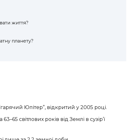
вати життя?
атну планету?
“гарячий Юпітер”, відкритий у 2005 році.
3–65 світлових років від Землі в сузір’ї
і лише за 2,2 земної доби.