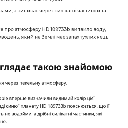
анами, а виникає через силікатні частинки та
re про атмосферу HD 189733b
виявило воду,
оводень, який на Землі має запах тухлих яєць.
иглядає такою знайомою
ня через пекельну атмосферу.
ble вперше визначили видимий колір цієї
вді синю” планету HD 189733b
пояснюється, що її
не водойми, а дрібні силікатні частинки, які
не.