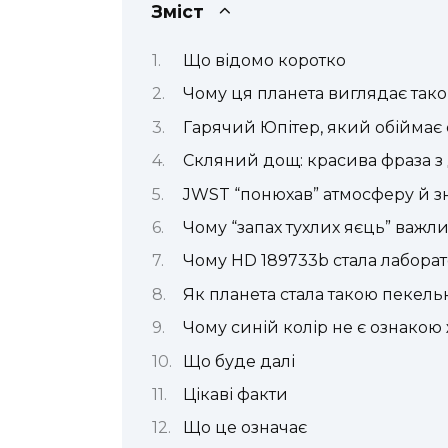
Зміст
Що відомо коротко
Чому ця планета виглядає так
Гарячий Юпітер, який обіймає
Скляний дощ: красива фраза з
JWST “понюхав” атмосферу й 
Чому “запах тухлих яєць” важл
Чому HD 189733b стала лаборат
Як планета стала такою пекел
Чому синій колір не є ознакою
Що буде далі
Цікаві факти
Що це означає