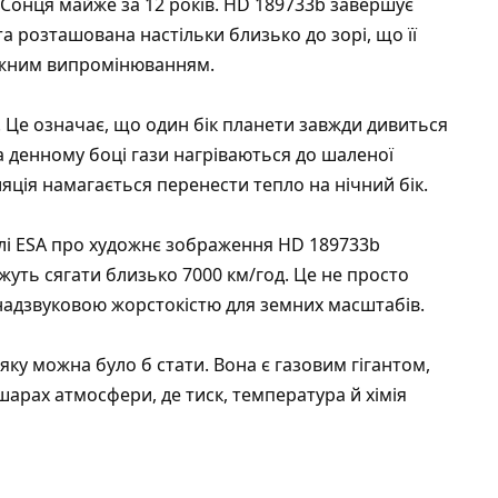
Сонця майже за 12 років. HD 189733b завершує
та розташована настільки близько до зорі, що її
ужним випромінюванням.
 Це означає, що один бік планети завжди дивиться
а денному боці гази нагріваються до шаленої
яція намагається перенести тепло на нічний бік.
лі ESA
про художнє зображення HD 189733b
ожуть сягати близько 7000 км/год. Це не просто
 надзвуковою жорстокістю для земних масштабів.
 яку можна було б стати. Вона є газовим гігантом,
шарах атмосфери, де тиск, температура й хімія