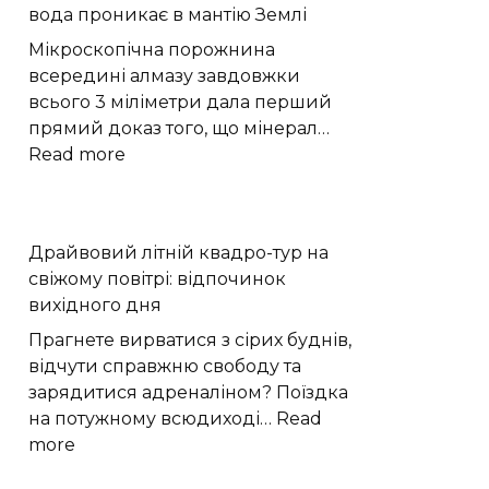
вода проникає в мантію Землі
волонтери
з
Мікроскопічна порожнина
Поділля
всередині алмазу завдовжки
щодня
всього 3 міліметри дала перший
стають
прямий доказ того, що мінерал…
до
:
Read more
праці
Надглибокий
|
алмаз
Новини
показав,
Драйвовий літній квадро-тур на
Хмельницького
як
свіжому повітрі: відпочинок
“Є”
вода
вихідного дня
проникає
в
Прагнете вирватися з сірих буднів,
мантію
відчути справжню свободу та
Землі
зарядитися адреналіном? Поїздка
на потужному всюдиході…
Read
:
more
Драйвовий