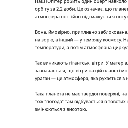
Наш Юпітер робить один оберт навколо 
орбіту за 2,2 доби. Це означає, що плане
атмосфера постійно підсмажується пот
Вона, ймовірно, припливно заблокована.
на зорю, а інший — у темряву космосу. Н
температури, а потім атмосферна циркул
Так виникають гігантські вітри. У матеріа
зазначається, що вітри на цій планеті м
ураган — це атмосфера, яка рухається з
Така планета не має твердої поверхні, на
тож “погода” там відбувається в товстих 
змінюються з висотою.