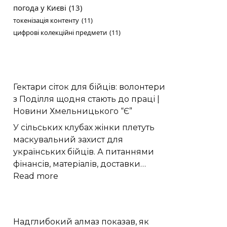
погода у Києві
(13)
токенізація контенту
(11)
цифрові колекційні предмети
(11)
Гектари сіток для бійців: волонтери
з Поділля щодня стають до праці |
Новини Хмельницького “Є”
У сільських клубах жінки плетуть
маскувальний захист для
українських бійців. А питаннями
фінансів, матеріалів, доставки…
:
Read more
Гектари
сіток
для
Надглибокий алмаз показав, як
бійців: