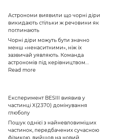
літній
квадро-
Астрономи виявили що чорні діри
тур
викидають стільки ж речовини як
на
поглинають
свіжому
повітрі:
Чорні діри можуть бути значно
відпочинок
менш «ненаситними», ніж їх
вихідного
зазвичай уявляють. Команда
дня
астрономів під керівництвом…
:
Read more
Астрономи
виявили
що
Експеримент BESIII виявив у
чорні
частинці X(2370) домінування
діри
глюболу
викидають
стільки
Пошук однієї з найневловиміших
ж
частинок, передбачених сучасною
речовини
фізикою, вийшов на новий