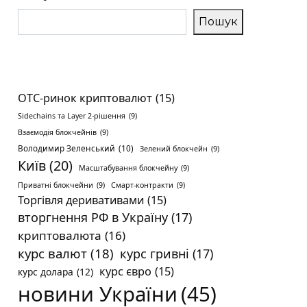
Пошук
OTC-ринок криптовалют
(15)
Sidechains та Layer 2-рішення
(9)
Взаємодія блокчейнів
(9)
Володимир Зеленський
(10)
Зелений блокчейн
(9)
Київ
(20)
Масштабування блокчейну
(9)
Приватні блокчейни
(9)
Смарт-контракти
(9)
Торгівля деривативами
(15)
вторгнення РФ в Україну
(17)
криптовалюта
(16)
курс валют
(18)
курс гривні
(17)
курс євро
(15)
курс долара
(12)
новини України
(45)