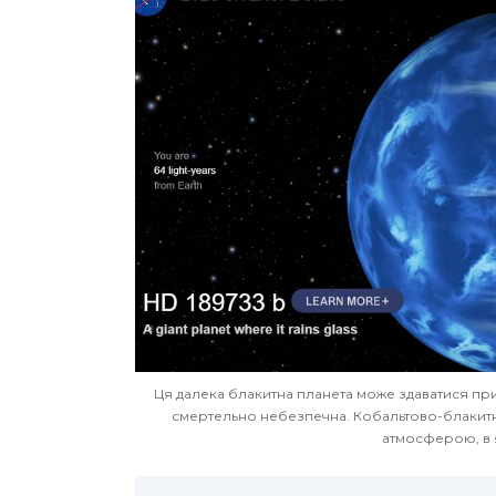
Ця далека блакитна планета може здаватися при
смертельно небезпечна. Кобальтово-блакит
атмосферою, в 