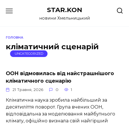
Перейти
STAR.KON
до
вмісту
новини Хмельницький
ГОЛОВНА
кліматичний сценарій
UNCATEGORIZED
ООН відмовилась від найстрашнішого
кліматичного сценарію
21 Травня, 2026
0
1
Кліматична наука зробила найбільший за
десятиліття поворот. Група вчених ООН,
відповідальна за моделювання майбутнього
клімату, офіційно визнала свій найгірший