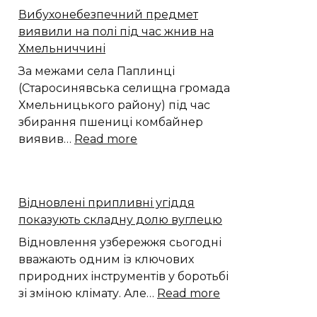
зберегла
Вибухонебезпечний предмет
300
виявили на полі під час жнив на
мільйонів
Хмельниччині
років
історії
За межами села Паплинці
Європи
(Старосинявська селищна громада
Хмельницького району) під час
збирання пшениці комбайнер
:
виявив…
Read more
Вибухонебезпечний
предмет
виявили
Відновлені припливні угіддя
на
показують складну долю вуглецю
полі
під
Відновлення узбережжя сьогодні
час
вважають одним із ключових
жнив
природних інструментів у боротьбі
на
:
зі зміною клімату. Але…
Read more
Хмельниччині
Відновлені