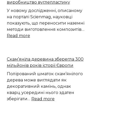
виробництво вуглепластику
У новому дослідженні, описаному
на порталі Scienmag, науковці
показують, що переносити наземні
методи виготовлення композитів…
:
Read more
Моделювання
показало,
як
Скам’яніла деревина зберегла 300
мікрогравітація
мільйонів років історії Європи
змінює
виробництво
Полірований шматок скам’янілого
вуглепластику
дерева може виглядати як
декоративний камінь, однак
кварц усередині нього здатен
:
зберігати…
Read more
Скам’яніла
деревина