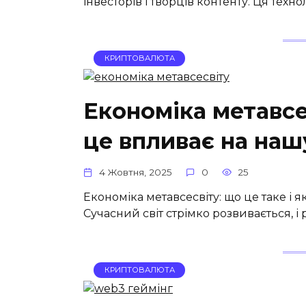
інвесторів і творців контенту. Ця техн
КРИПТОВАЛЮТА
Економіка метавсес
це впливає на наш
4 Жовтня, 2025
0
25
Економіка метавсесвіту: що це таке і 
Сучасний світ стрімко розвивається, і 
КРИПТОВАЛЮТА