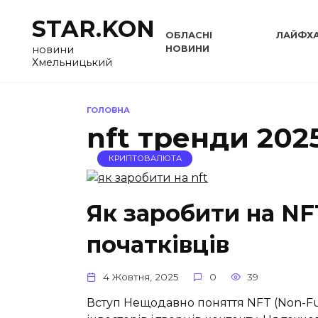
Перейти
STAR.KON
до
ОБЛАСНІ
ЛАЙФХ
вмісту
НОВИНИ
новини
Хмельницький
ГОЛОВНА
nft тренди 202
КРИПТОВАЛЮТА
Як заробити на NF
початківців
4 Жовтня, 2025
0
39
Вступ Нещодавно поняття NFT (Non-F