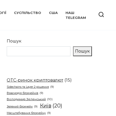
ГІЇ
СУСПІЛЬСТВО
США
НАШ
TELEGRAM
Пошук
Пошук
OTC-ринок криптовалют
(15)
Sidechains та Layer 2-рішення
(9)
Взаємодія блокчейнів
(9)
Володимир Зеленський
(10)
Київ
(20)
Зелений блокчейн
(9)
Масштабування блокчейну
(9)