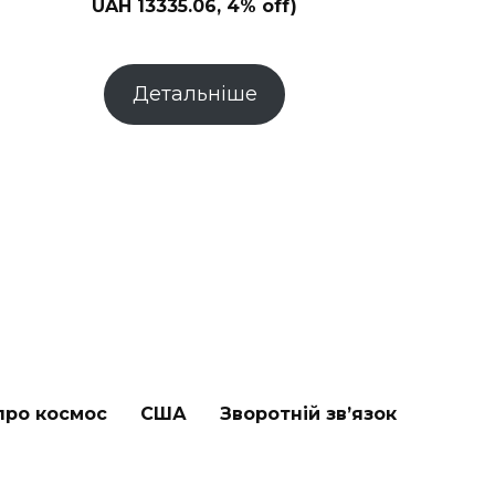
UAH 13335.06, 4% off)
Детальніше
про космос
США
Зворотній зв’язок