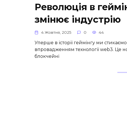
Революція в геймі
змінює індустрію
4 Жовтня, 2025
0
44
Уперше в історії геймінгу ми стикаєм
впровадженням технології web3. Це но
блокчейні