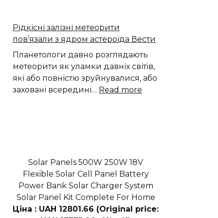
припливні
угіддя
Рідкісні залізні метеорити
показують
пов’язали з ядром астероїда Вести
складну
долю
Планетологи давно розглядають
вуглецю
метеорити як уламки давніх світів,
які або повністю зруйнувалися, або
:
заховані всередині…
Read more
Рідкісні
залізні
метеорити
пов’язали
з
ядром
Solar Panels 500W 250W 18V
астероїда
Flexible Solar Cell Panel Battery
Вести
Power Bank Solar Charger System
Solar Panel Kit Complete For Home
Ціна : UAH 12801.66 (Original price: