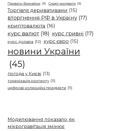
Приватні блокчейни
(9)
Смарт-контракти
(9)
Торгівля деривативами
(15)
вторгнення РФ в Україну
(17)
криптовалюта
(16)
курс валют
(18)
курс гривні
(17)
курс євро
(15)
курс долара
(12)
новини України
(45)
погода у Києві
(13)
токенізація контенту
(11)
цифрові колекційні предмети
(11)
Моделювання показало, як
мікрогравітація змінює