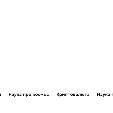
и
Наука про космос
Криптовалюта
Наука 