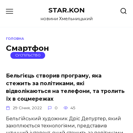
Перейти
STAR.KON
до
вмісту
новини Хмельницький
ГОЛОВНА
Смартфон
СУСПІЛЬСТВО
Бельгієць створив програму, яка
стежить за політиками, які
відволікаються на телефони, та тролить
їх в соцмережах
29 Січня, 2022
0
45
Бельгійський художник Дріс Депуртер, який
захоплюється технологіями, представив
штучний інтелект, який стежить за політиками