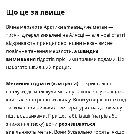
Що це за явище
Вічна мерзлота Арктики вже виділяє метан — і
тисячі джерел виявлені на Алясці
— але нові статті
відкривають принципово інший механізм: не
повільне танення мерзлоти, а
швидке
вимивання
гідратів прісними талими водами. Це
набагато швидший процес.
Метанові гідрати (клатрати)
— кристалічні
сполуки, де молекули метану захоплені у «кліщах»
кристалічної решітки льоду. Вони утворюються під
тиском і при низьких температурах на дні океану і
під льодовиками. При дестабілізації (нагрів або
зниження тиску) вони
розчиняються
і
вивільняють метан. Вони буквально горять, якщо