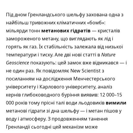
Під дном Гренландського шельфу захована одна з
найбільш тривожних кліматичних «бомб»:
мільярди тонн
метанових гідратів
— кристалів
замороженого метану, що виглядають як лід і
горять як газ. Їх стабільність залежала від низької
температури і тиску. Але дві нові статті в
Nature
Geoscience
показують: цей замок вже відмикався — і
не один раз.
Як повідомляє New Scientist
з
посиланням на дослідження Менчестерського
університету і Карлового університету, аналіз
кернів глибоководного буріння виявив: 12 000–15
000 років тому прісні талі води льодовиків
вимили
метанові гідрати зі дна шельфу — і метан пішов у
воду і атмосферу. З продовженням танення
Гренландії сьогодні цей механізм може