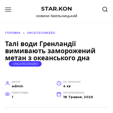
Перейти
STAR.KON
до
вмісту
новини Хмельницький
ГОЛОВНА
»
UNCATEGORIZED
Талі води Гренландії
вимивають заморожений
метан з океанського дна
UNCATEGORIZED
АВТОР
НА ЧИТАННЯ
admin
4 хв
ПЕРЕГЛЯДІВ
ОПУБЛІКОВАНО
1
18 Травня, 2026