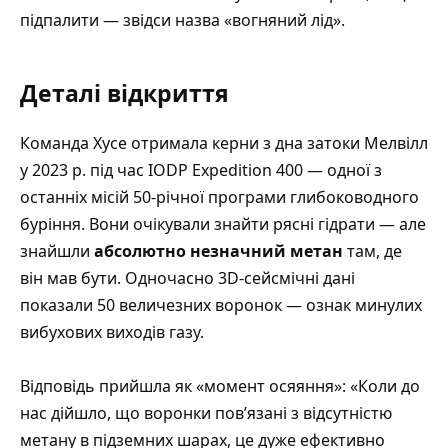
підпалити — звідси назва «вогняний лід».
Деталі відкриття
Команда Хусе отримала керни з дна затоки Мелвілл
у 2023 р. під час IODP Expedition 400 — одної з
останніх місій 50-річної програми глибоководного
буріння. Вони очікували знайти рясні гідрати — але
знайшли
абсолютно незначний метан
там, де
він мав бути. Одночасно 3D-сейсмічні дані
показали 50 величезних воронок — ознак минулих
вибухових виходів газу.
Відповідь прийшла як «момент осяяння»: «Коли до
нас дійшло, що воронки пов’язані з відсутністю
метану в підземних шарах, це дуже ефективно