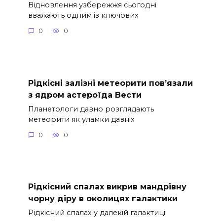
Відновлення узбережжя сьогодні
вважають одним із ключових
0
0
Рідкісні залізні метеорити пов’язали
з ядром астероїда Вести
Планетологи давно розглядають
метеорити як уламки давніх
0
0
Рідкісний спалах викрив мандрівну
чорну діру в околицях галактики
Рідкісний спалах у далекій галактиці