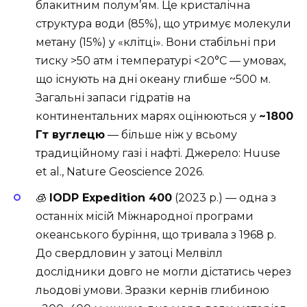
блакитним полум’ям. Це кристалічна
структура води (85%), що утримує молекули
метану (15%) у «клітці». Вони стабільні при
тиску >50 атм і температурі <20°C — умовах,
що існують на дні океану глибше ~500 м.
Загальні запаси гідратів на
континентальних марях оцінюються у
~1800
Гт вуглецю
— більше ніж у всьому
традиційному газі і нафті. Джерело:
Huuse
et al., Nature Geoscience 2026
.
🧊
IODP Expedition 400
(2023 р.) — одна з
останніх місій Міжнародної програми
океанського буріння, що тривала з 1968 р.
До свердловин у затоці Мелвілл
дослідники довго не могли дістатись через
льодові умови. Зразки кернів глибиною