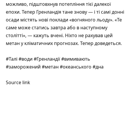
можливо, підштовхнув потепління тієї далекої
епохи. Тепер Гренландія тане знову — і ті самі донні
осади містять нові поклади «вогняного льоду». «Те
саме може статись завтра або в наступному
столітті», — кажуть вчені. Ніхто не рахував цей
метан у кліматичних прогнозах. Тепер доведеться.
#Талі #води #Гренландії #вимивають
#заморожений #метан #океанського #дна
Source link