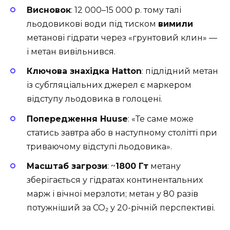
Висновок
: 12 000–15 000 р. тому талі
льодовикові води під тиском
вимили
метанові гідрати через «грунтовий клин» —
і метан вивільнився.
Ключова знахідка Hatton
: підлідний метан
із субгляціальних джерел є маркером
відступу льодовика в голоцені.
Попередження Huuse
: «Те саме може
статись завтра або в наступному столітті при
триваючому відступі льодовика».
Масштаб загрози
: ~
1800 Гт
метану
зберігається у гідратах континентальних
марж і вічної мерзлоти; метан у 80 разів
потужніший за CO₂ у 20-річній перспективі.