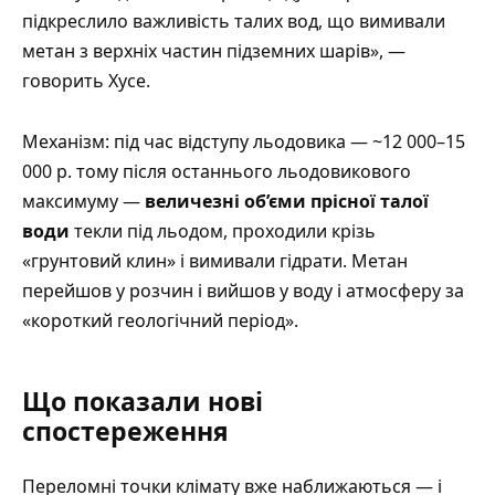
підкреслило важливість талих вод, що вимивали
метан з верхніх частин підземних шарів», —
говорить Хусе.
Механізм: під час відступу льодовика — ~12 000–15
000 р. тому після останнього льодовикового
максимуму —
величезні об’єми прісної талої
води
текли під льодом, проходили крізь
«грунтовий клин» і вимивали гідрати. Метан
перейшов у розчин і вийшов у воду і атмосферу за
«короткий геологічний період».
Що показали нові
спостереження
Переломні точки клімату вже наближаються — і