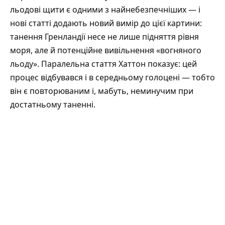
льодові щити є одними з найнебезпечніших
— і
нові статті додають новий вимір до цієї картини:
танення Гренландії несе не лише підняття рівня
моря, але й потенційне вивільнення «вогняного
льоду». Паралельна стаття Хаттон показує: цей
процес відбувався і в середньому голоцені — тобто
він є повторюваним і, мабуть, неминучим при
достатньому таненні.