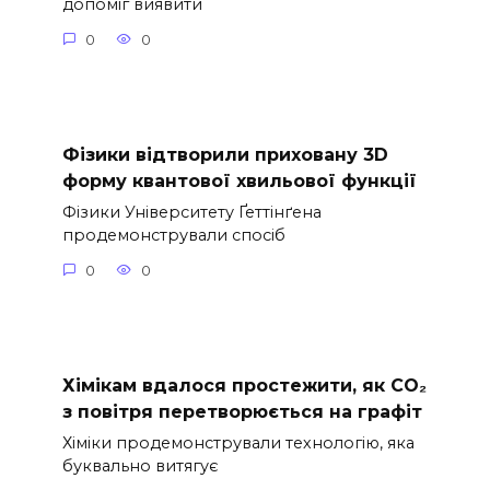
допоміг виявити
0
0
Фізики відтворили приховану 3D
форму квантової хвильової функції
Фізики Університету Ґеттінґена
продемонстрували спосіб
0
0
Хімікам вдалося простежити, як CO₂
з повітря перетворюється на графіт
Хіміки продемонстрували технологію, яка
буквально витягує