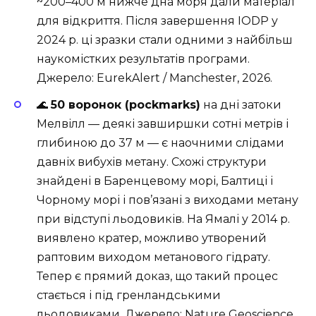
~200–400 м нижче дна моря дали матеріал
для відкриття. Після завершення IODP у
2024 р. ці зразки стали одними з найбільш
наукомістких результатів програми.
Джерело:
EurekAlert / Manchester, 2026
.
🌊
50 воронок (pockmarks)
на дні затоки
Мелвілл — деякі завширшки сотні метрів і
глибиною до 37 м — є наочними слідами
давніх вибухів метану. Схожі структури
знайдені в Баренцевому морі, Балтиці і
Чорному морі і пов’язані з виходами метану
при відступі льодовиків. На Ямалі у 2014 р.
виявлено кратер, можливо утворений
раптовим виходом метанового гідрату.
Тепер є прямий доказ, що такий процес
стається і під гренландськими
льодовиками. Джерело:
Nature Geoscience