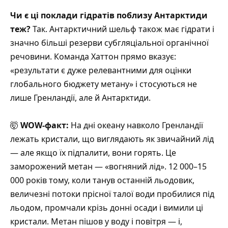
Чи є ці поклади гідратів поблизу Антарктиди
теж?
Так. Антарктичний шельф також має гідрати і
значно більші резерви субгляціальної органічної
речовини. Команда Хаттон прямо вказує:
«результати є дуже релевантними для оцінки
глобального бюджету метану» і стосуються не
лише Гренландії, але й Антарктиди.
🤯
WOW-факт:
На дні океану навколо Гренландії
лежать кристали, що виглядають як звичайний лід
— але якщо їх підпалити, вони горять. Це
заморожений метан — «вогняний лід». 12 000–15
000 років тому, коли танув останній льодовик,
величезні потоки прісної талої води пробилися під
льодом, промчали крізь донні осади і вимили ці
кристали. Метан пішов у воду і повітря — і,