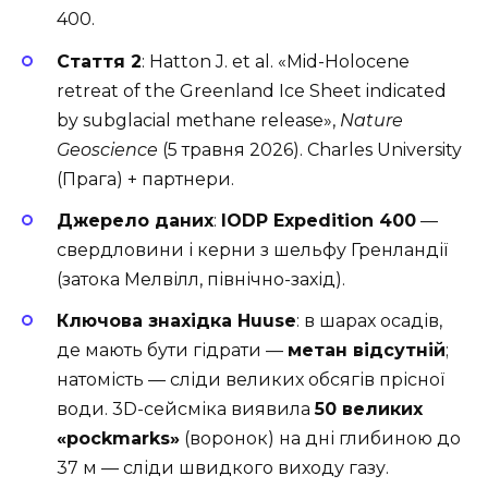
400.
Стаття 2
: Hatton J. et al. «Mid-Holocene
retreat of the Greenland Ice Sheet indicated
by subglacial methane release»,
Nature
Geoscience
(5 травня 2026). Charles University
(Прага) + партнери.
Джерело даних
:
IODP Expedition 400
—
свердловини і керни з шельфу Гренландії
(затока Мелвілл, північно-захід).
Ключова знахідка Huuse
: в шарах осадів,
де мають бути гідрати —
метан відсутній
;
натомість — сліди великих обсягів прісної
води. 3D-сейсміка виявила
50 великих
«pockmarks»
(воронок) на дні глибиною до
37 м — сліди швидкого виходу газу.