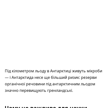
Під кілометром льоду в Антарктиці живуть мікроби
— і Антарктида несе ще більший ризик: резерви
органічної речовини під антарктичним льодом
значно перевищують гренландські.
Чому це важливо для науки