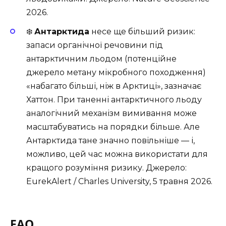
2026
.
❄️
Антарктида
несе ще більший ризик:
запаси органічної речовини під
антарктичним льодом (потенційне
джерело метану мікробного походження)
«набагато більші, ніж в Арктиці», зазначає
Хаттон. При таненні антарктичного льоду
аналогічний механізм вимивання може
масштабуватись на порядки більше. Але
Антарктида тане значно повільніше — і,
можливо, цей час можна використати для
кращого розуміння ризику. Джерело:
EurekAlert / Charles University, 5 травня 2026
.
FAQ