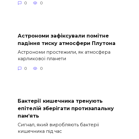
0
0
Астрономи зафіксували помітне
падіння тиску атмосфери Плутона
Астрономи простежили, як атмосфера
карликової планети
0
0
Бактерії кишечника тренують
епітелій зберігати протизапальну
пам’ять
Сигнал, який виробляють бактерії
кишечника під час