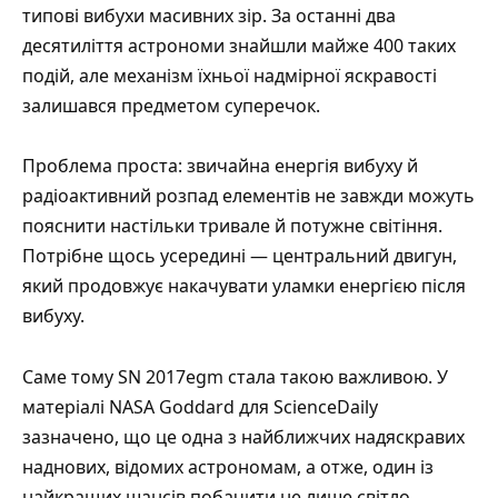
типові вибухи масивних зір. За останні два
десятиліття астрономи знайшли майже 400 таких
подій, але механізм їхньої надмірної яскравості
залишався предметом суперечок.
Проблема проста: звичайна енергія вибуху й
радіоактивний розпад елементів не завжди можуть
пояснити настільки тривале й потужне світіння.
Потрібне щось усередині — центральний двигун,
який продовжує накачувати уламки енергією після
вибуху.
Саме тому SN 2017egm стала такою важливою. У
матеріалі
NASA Goddard для ScienceDaily
зазначено, що це одна з найближчих надяскравих
наднових, відомих астрономам, а отже, один із
найкращих шансів побачити не лише світло