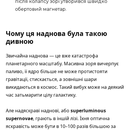
після колапсу зорі утворився швидко
обертовий магнетар.
Чому ця наднова була такою
дивною
Звичайна наднова — це вже катастрофа
планетарного масштабу. Масивна зоря вичерпує
паливо, її ядро більше не може протистояти
гравітації, стискається, а зовнішні шари
викидаються в космос. Такий вибух може на деякий
час затьмарити цілу галактику.
Але надяскраві наднові, або
superluminous
supernovae
, грають в іншій лізі. Їхня оптична
яскравість може бути в 10–100 разів більшою за