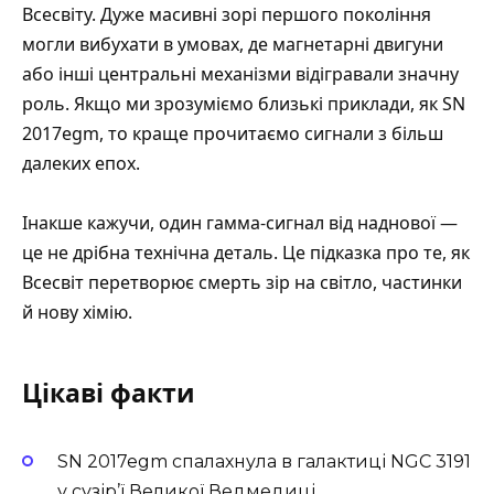
Всесвіту. Дуже масивні зорі першого покоління
могли вибухати в умовах, де магнетарні двигуни
або інші центральні механізми відігравали значну
роль. Якщо ми зрозуміємо близькі приклади, як SN
2017egm, то краще прочитаємо сигнали з більш
далеких епох.
Інакше кажучи, один гамма-сигнал від наднової —
це не дрібна технічна деталь. Це підказка про те, як
Всесвіт перетворює смерть зір на світло, частинки
й нову хімію.
Цікаві факти
SN 2017egm спалахнула в галактиці NGC 3191
у сузір’ї Великої Ведмедиці.