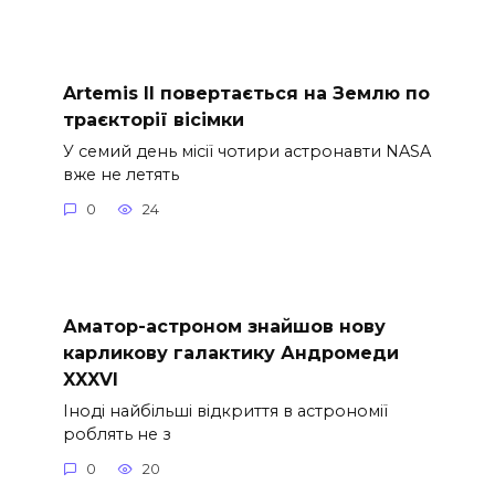
Artemis II повертається на Землю по
траєкторії вісімки
У семий день місії чотири астронавти NASA
вже не летять
0
24
Аматор-астроном знайшов нову
карликову галактику Андромеди
XXXVI
Іноді найбільші відкриття в астрономії
роблять не з
0
20