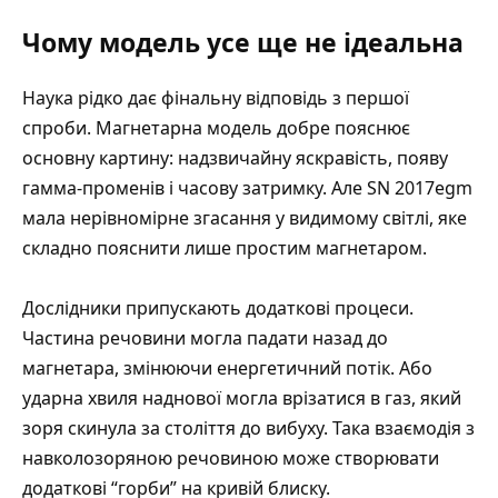
Чому модель усе ще не ідеальна
Наука рідко дає фінальну відповідь з першої
спроби. Магнетарна модель добре пояснює
основну картину: надзвичайну яскравість, появу
гамма-променів і часову затримку. Але SN 2017egm
мала нерівномірне згасання у видимому світлі, яке
складно пояснити лише простим магнетаром.
Дослідники припускають додаткові процеси.
Частина речовини могла падати назад до
магнетара, змінюючи енергетичний потік. Або
ударна хвиля наднової могла врізатися в газ, який
зоря скинула за століття до вибуху. Така взаємодія з
навколозоряною речовиною може створювати
додаткові “горби” на кривій блиску.