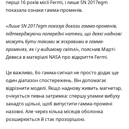
перші 16 років місії Fermi, і лише SN 2017egm
показала ознаки гамма-променів.
«Лише SN 2017egm показує докази гамма-променів,
підтверджуючи попередні натяки, що деякі наднові
можуть бути такими ж яскравими в гамма-
променях, як і у видимому світлі»,
пояснив Марті-
Девеса в
матеріалі NASA про відкриття Fermi
.
Це важливо, бо гамма-сигнал не просто додає ще
один діапазон спостережень. Він допомагає
відрізнити моделі. Якщо наднову живить магнетар,
очікується певна затримка: спершу уламки вибуху
занадто щільні, щоб випустити гамма-промені
назовні. Але через кілька місяців оболонка
розширюється й стає прозорішою.