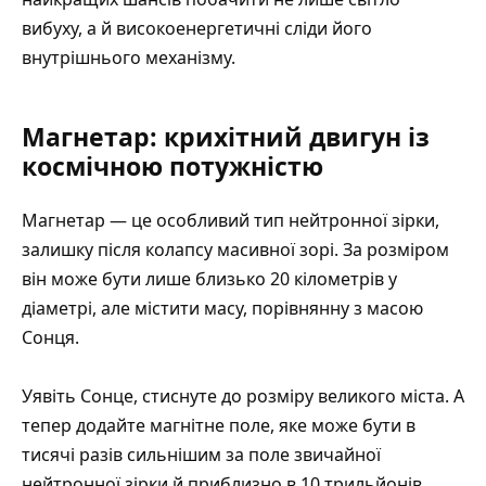
вибуху, а й високоенергетичні сліди його
внутрішнього механізму.
Магнетар: крихітний двигун із
космічною потужністю
Магнетар — це особливий тип
нейтронної зірки
,
залишку після колапсу масивної зорі. За розміром
він може бути лише близько 20 кілометрів у
діаметрі, але містити масу, порівнянну з масою
Сонця.
Уявіть Сонце, стиснуте до розміру великого міста. А
тепер додайте магнітне поле, яке може бути в
тисячі разів сильнішим за поле звичайної
нейтронної зірки й приблизно в 10 трильйонів