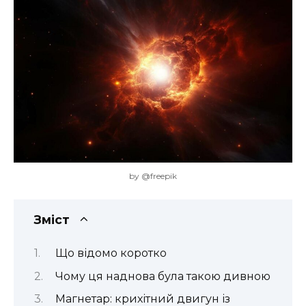
by @freepik
Зміст
Що відомо коротко
Чому ця наднова була такою дивною
Магнетар: крихітний двигун із