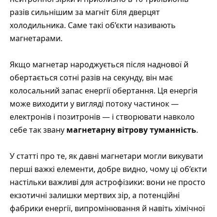
разів сильнішим за магніт біля дверцят
холодильника. Саме такі об’єкти називають
магнетарами.
Якщо магнетар народжується після наднової й
обертається сотні разів на секунду, він має
колосальний запас енергії обертання. Ця енергія
може виходити у вигляді потоку частинок —
електронів і позитронів — і створювати навколо
себе так звану
магнетарну вітрову туманність
.
У статті про те, як
давні магнетари могли викувати
перші важкі елементи
, добре видно, чому ці об’єкти
настільки важливі для астрофізики: вони не просто
екзотичні залишки мертвих зір, а потенційні
фабрики енергії, випромінювання й навіть хімічної