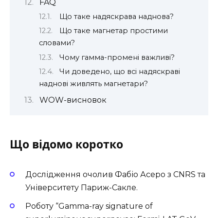
FAQ
Що таке надяскрава наднова?
Що таке магнетар простими
словами?
Чому гамма-промені важливі?
Чи доведено, що всі надяскраві
наднові живлять магнетари?
WOW-висновок
Що відомо коротко
Дослідження очолив Фабіо Асеро з CNRS та
Університету Париж-Сакле.
Роботу
“Gamma-ray signature of