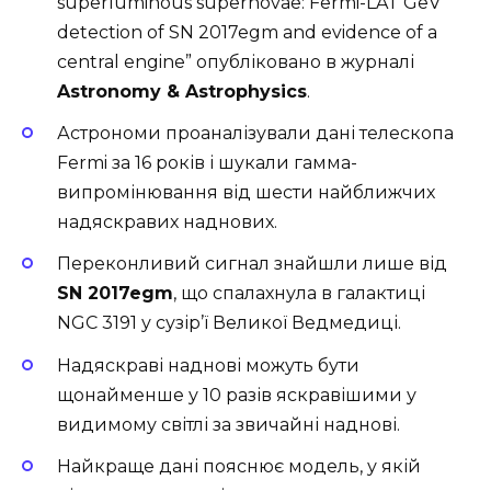
superluminous supernovae: Fermi-LAT GeV
detection of SN 2017egm and evidence of a
central engine”
опубліковано в журналі
Astronomy & Astrophysics
.
Астрономи проаналізували дані телескопа
Fermi за 16 років і шукали гамма-
випромінювання від шести найближчих
надяскравих наднових.
Переконливий сигнал знайшли лише від
SN 2017egm
, що спалахнула в галактиці
NGC 3191 у сузір’ї Великої Ведмедиці.
Надяскраві наднові можуть бути
щонайменше у 10 разів яскравішими у
видимому світлі за звичайні наднові.
Найкраще дані пояснює модель, у якій