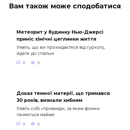
Вам також може сподобатися
Метеорит у будинку Нью-Джерсі
приніс хімічні цеглинки життя
Уявіть, що ви прокидаєтеся від гуркоту,
йдете до спальні
0
5
Доказ темної матерії, що тримався
30 років, визнали хибним
Уявіть собі «привида», за яким фізики
ганяються майже
0
5