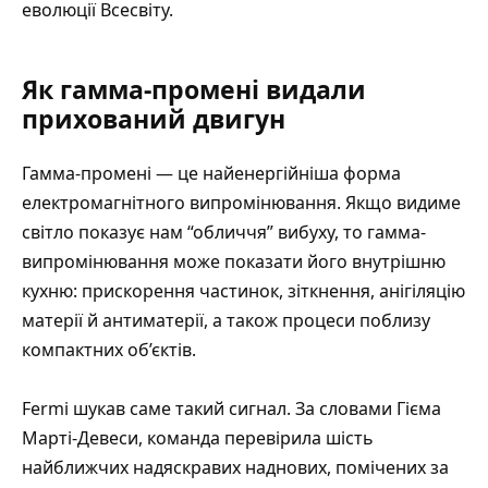
еволюції Всесвіту.
Як гамма-промені видали
прихований двигун
Гамма-промені — це найенергійніша форма
електромагнітного випромінювання. Якщо видиме
світло показує нам “обличчя” вибуху, то гамма-
випромінювання може показати його внутрішню
кухню: прискорення частинок, зіткнення, анігіляцію
матерії й антиматерії, а також процеси поблизу
компактних об’єктів.
Fermi шукав саме такий сигнал. За словами Гієма
Марті-Девеси, команда перевірила шість
найближчих надяскравих наднових, помічених за