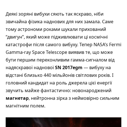
Деякі зоряні вибухи сяють так яскраво, ніби
звичайна фізика наднових для них замала. Саме
тому астрономи роками шукали прихований
“двигун”, який може підживлювати ці космічні
катастрофи після самого вибуху. Тепер
NASA’s Fermi
Gamma-ray Space Telescope
виявив те, що може
бути першим переконливим гамма-сигналом від
надяскравої наднової
SN 2017egm
— вибуху на
відстані близько 440 мільйонів світлових років. І
головний кандидат на роль джерела цієї енергії
звучить майже фантастично: новонароджений
магнетар
, нейтронна зірка з неймовірно сильним
магнітним полем.