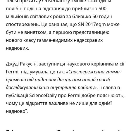
Telescope Array Observatory
зможе знаходити
подібні події на відстанях до приблизно 500
мільйонів світлових років за близько 50 годин
спостережень. Це означає, що SN 2017egm може
бути не винятком, а першою представницею
нового класу гамма-видимих надяскравих
наднових.
Джуді Ракусін, заступниця наукового керівника місії
Fermi, підсумувала це так:
«Спостереження гамма-
променів від наднових дасть нам новий спосіб
досліджувати їхню внутрішню роботу»
. Її слова в
публікації ScienceDaily про Fermi
добре пояснюють,
чому це відкриття важливе не лише для однієї
наднової.