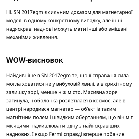
Ні. SN 2017egm є сильним доказом для магнетарної
моделі в одному конкретному випадку, але інші
надяскраві наднові можуть мати інші або змішані
механізми живлення.
WOW-висновок
Найдивніше в SN 2017egm те, що її справжня сила
могла ховатися не у вибуховій хвилі, а в крихітному
залишку зорі, менше ніж місто. Масивна зоря
загинула, її оболонка розлетілася в космос, але в
центрі народився магнетар — об’єкт із таким
магнітним полем і швидким обертанням, що він міг
місяцями підживлювати одну з найяскравіших
наднових. І якщо Fermi справді вперше побачив