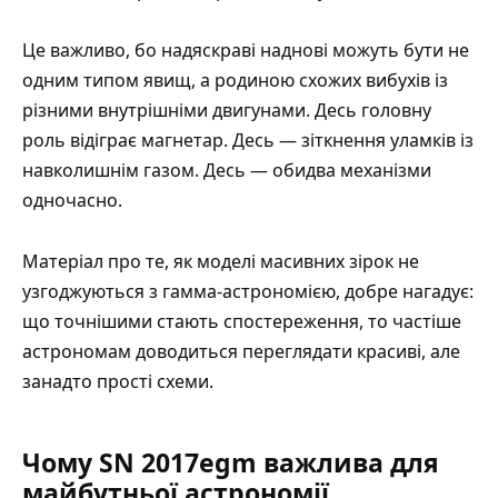
Це важливо, бо надяскраві наднові можуть бути не
одним типом явищ, а родиною схожих вибухів із
різними внутрішніми двигунами. Десь головну
роль відіграє магнетар. Десь — зіткнення уламків із
навколишнім газом. Десь — обидва механізми
одночасно.
Матеріал про те, як
моделі масивних зірок не
узгоджуються з гамма-астрономією
, добре нагадує:
що точнішими стають спостереження, то частіше
астрономам доводиться переглядати красиві, але
занадто прості схеми.
Чому SN 2017egm важлива для
майбутньої астрономії