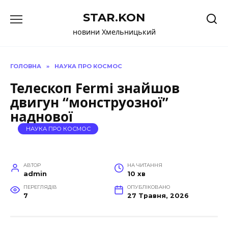
Перейти
STAR.KON
до
вмісту
новини Хмельницький
ГОЛОВНА
»
НАУКА ПРО КОСМОС
Телескоп Fermi знайшов
двигун “монструозної”
наднової
НАУКА ПРО КОСМОС
АВТОР
НА ЧИТАННЯ
admin
10 хв
ПЕРЕГЛЯДІВ
ОПУБЛІКОВАНО
7
27 Травня, 2026