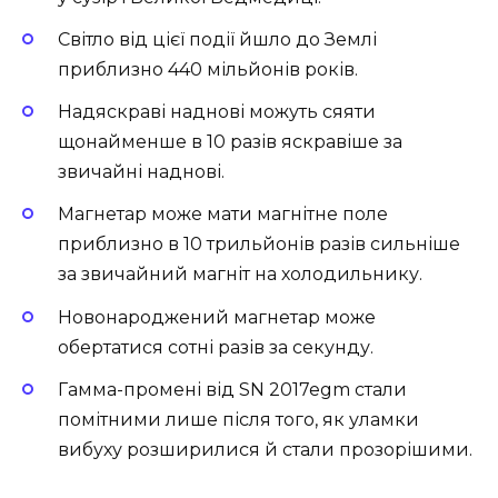
Світло від цієї події йшло до Землі
приблизно 440 мільйонів років.
Надяскраві наднові можуть сяяти
щонайменше в 10 разів яскравіше за
звичайні наднові.
Магнетар може мати магнітне поле
приблизно в 10 трильйонів разів сильніше
за звичайний магніт на холодильнику.
Новонароджений магнетар може
обертатися сотні разів за секунду.
Гамма-промені від SN 2017egm стали
помітними лише після того, як уламки
вибуху розширилися й стали прозорішими.