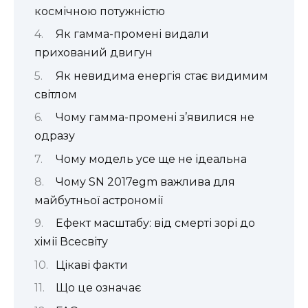
космічною потужністю
Як гамма-промені видали
прихований двигун
Як невидима енергія стає видимим
світлом
Чому гамма-промені з’явилися не
одразу
Чому модель усе ще не ідеальна
Чому SN 2017egm важлива для
майбутньої астрономії
Ефект масштабу: від смерті зорі до
хімії Всесвіту
Цікаві факти
Що це означає