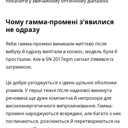
побачити у звичайному оптичному діапазоні.
Чому гамма-промені з’явилися
не одразу
Якби гамма-промені виникали миттєво після
вибуху й одразу вилітали в космос, модель була б
простішою. Але в SN 2017egm сигнал з’явився із
затримкою.
Це добре узгоджується з ідеєю щільної оболонки
уламків. У перші тижні після наднової викинута
речовина ще дуже компактна й непрозора для
високоенергетичного випромінювання. Гамма-
промені народжуються всередині, але багато з них
поглинаються, розсіюються й перетворюються на