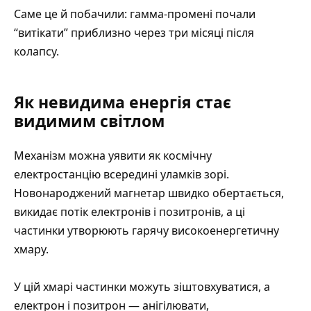
Саме це й побачили: гамма-промені почали
“витікати” приблизно через три місяці після
колапсу.
Як невидима енергія стає
видимим світлом
Механізм можна уявити як космічну
електростанцію всередині уламків зорі.
Новонароджений магнетар швидко обертається,
викидає потік електронів і позитронів, а ці
частинки утворюють гарячу високоенергетичну
хмару.
У цій хмарі частинки можуть зіштовхуватися, а
електрон і позитрон — анігілювати,