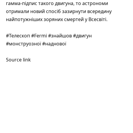
гамма-підпис такого двигуна, то астрономи
отримали новий спосіб зазирнути всередину
найпотужніших зоряних смертей у Всесвіті.
#Телескоп #Fermi #знайшов #двигун
#монструозної #наднової
Source link