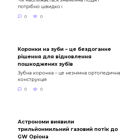
потрібно швидко і
0
0
Коронки на зуби – це бездоганне
рішення для відновлення
пошкоджених зубів
Зубна коронка – це незнімна ортопедична
конструкція
0
0
Астрономи виявили
трильйонмильний газовий потік до
GW Оріона