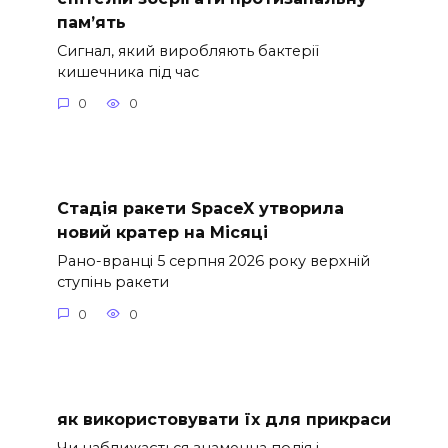
пам’ять
Сигнал, який виробляють бактерії
кишечника під час
0
0
Стадія ракети SpaceX утворила
новий кратер на Місяці
Рано-вранці 5 серпня 2026 року верхній
ступінь ракети
0
0
як використовувати їх для прикраси
Чи наближається знаменна подія і