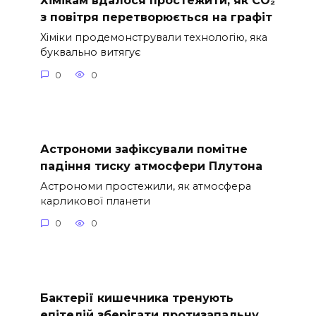
Хімікам вдалося простежити, як CO₂
з повітря перетворюється на графіт
Хіміки продемонстрували технологію, яка
буквально витягує
0
0
Астрономи зафіксували помітне
падіння тиску атмосфери Плутона
Астрономи простежили, як атмосфера
карликової планети
0
0
Бактерії кишечника тренують
епітелій зберігати протизапальну