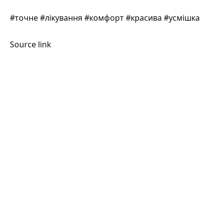
#точне #лікування #комфорт #красива #усмішка
Source link