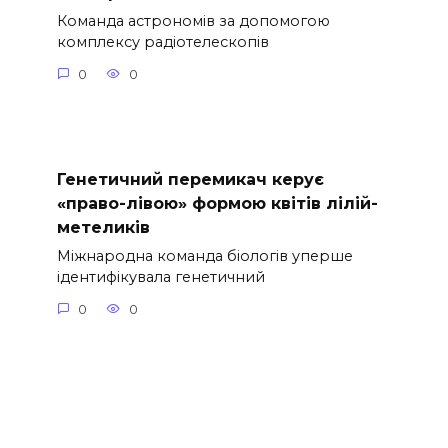
Команда астрономів за допомогою
комплексу радіотелескопів
0
0
Генетичний перемикач керує
«право-лівою» формою квітів лілій-
метеликів
Міжнародна команда біологів уперше
ідентифікувала генетичний
0
0