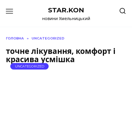
Перейти
STAR.KON
до
вмісту
новини Хмельницький
ГОЛОВНА
»
UNCATEGORIZED
точне лікування, комфорт і
красива усмішка
UNCATEGORIZED