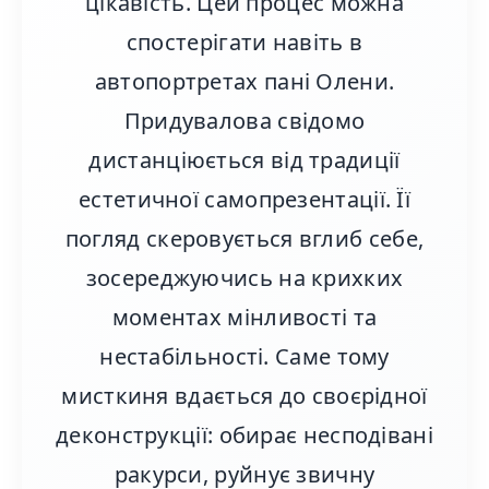
цікавість. Цей процес можна
спостерігати навіть в
автопортретах пані Олени.
Придувалова свідомо
дистанціюється від традиції
естетичної самопрезентації. Її
погляд скеровується вглиб себе,
зосереджуючись на крихких
моментах мінливості та
нестабільності. Саме тому
мисткиня вдається до своєрідної
деконструкції: обирає несподівані
ракурси, руйнує звичну