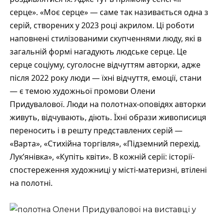
серце». «Моє серце» — саме так називається одна з
серій, створених у 2023 році акрилом. Ці роботи
наповнені стилізованими скупченнями люду, які в
загальній формі нагадують людське серце. Це
серце соціуму, суголосне відчуттям авторки, адже
після 2022 року люди — їхні відчуття, емоції, стани
— є темою художньої промови Олени
Придувалової. Люди на полотнах-оповідях авторки
живуть, відчувають, діють. Їхні образи живописиця
переносить і в решту представлених серій —
«Варта», «Стихійна торгівля», «Підземний перехід.
Лук’янівка», «Купіть квіти». В кожній серії: історії-
спостереження художниці у місті-материзні, втілені
на полотні.