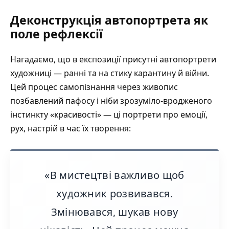
Деконструкція автопортрета як
поле рефлексії
Нагадаємо, що в експозиції присутні автопортрети
художниці — ранні та на стику карантину й війни.
Цей процес самопізнання через живопис
позбавлений пафосу і ніби зрозуміло-вродженого
інстинкту «красивості» — ці портрети про емоції,
рух, настрій в час їх творення:
«В мистецтві важливо щоб
художник розвивався.
Змінювався, шукав нову