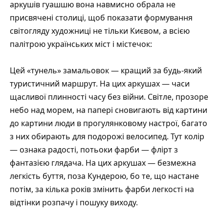
аркушів гуашшю вона навмисно обрала не
присвячені столиці, щоб показати формування
світогляду художниці не тільки Києвом, а всією
палітрою українських міст і містечок:
Цей «тунель» замальовок — кращий за будь-який
туристичний маршрут. На цих аркушах — часи
щасливої плинності часу без війни. Світле, прозоре
небо над морем, на папері сновигають від картини
до картини люди в прогулянковому настрої, багато
з них обирають для подорожі велосипед. Тут колір
— ознака радості, потьоки фарби — флірт з
фантазією глядача. На цих аркушах — безмежна
легкість буття, поза Кундерою, бо те, що настане
потім, за кілька років змінить фарби легкості на
відтінки розпачу і пошуку виходу.