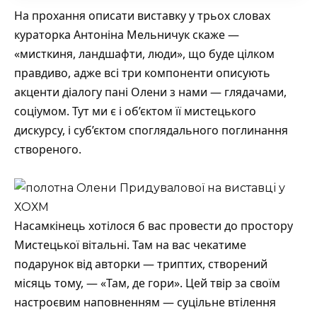
На прохання описати виставку у трьох словах
кураторка Антоніна Мельничук скаже —
«мисткиня, ландшафти, люди», що буде цілком
правдиво, адже всі три компоненти описують
акценти діалогу пані Олени з нами — глядачами,
соціумом. Тут ми є і об’єктом її мистецького
дискурсу, і суб’єктом споглядального поглинання
створеного.
Насамкінець хотілося б вас провести до простору
Мистецької вітальні. Там на вас чекатиме
подарунок від авторки — триптих, створений
місяць тому, — «Там, де гори». Цей твір за своїм
настроєвим наповненням — суцільне втілення