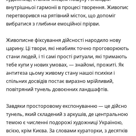
внутрішньої гармонії в процесі творення. Живопис
перетворився на рятівний місток, що допоміг
вибратися з глибини емоційної прірви.
Живописне фіксування дійсності народило нову
царину. Ці твори, які неабияк точно проговорюють
стани людей, і ті самі прості ритуали, які тримають
тебе купи у нових умовах, — знайомі, прожиті. Як
антитеза цьому живому стану нашої психіки і
спільних досвідів постає виразно мрійливий,
повітряний тунель довоєнних ландшафтів.
Завдяки просторовому експонуванню — це дійсно
тунель, який складений з аркушів, де центральною
темою є численні подорожі художниці Україною,
всією, крім Києва. За словами кураторки, з десятків