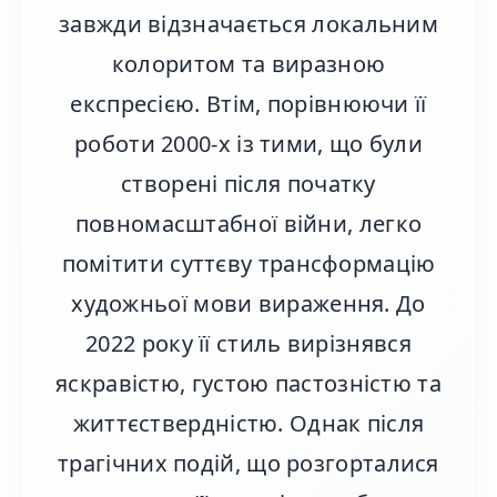
завжди відзначається локальним
колоритом та виразною
експресією. Втім, порівнюючи її
роботи 2000-х із тими, що були
створені після початку
повномасштабної війни, легко
помітити суттєву трансформацію
художньої мови вираження. До
2022 року її стиль вирізнявся
яскравістю, густою пастозністю та
життєствердністю. Однак після
трагічних подій, що розгорталися