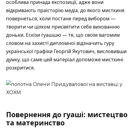
особлива принада експозиції, адже вони
відкривають праісторію медіа, до якого мисткиня
повернеться, коли постане перед вибором —
творити чи цілком присвятити себе вихованню
доньки. Ескізи гуашшю — те, що своїм вагомим
словом на захисті дипломної відзначить гуру
української графіки Георгій Якутович, висловивши
думку, що саме цей матеріал допоможе мисткині
розкритися.
Повернення до гуаші: мистецтво
та материнство