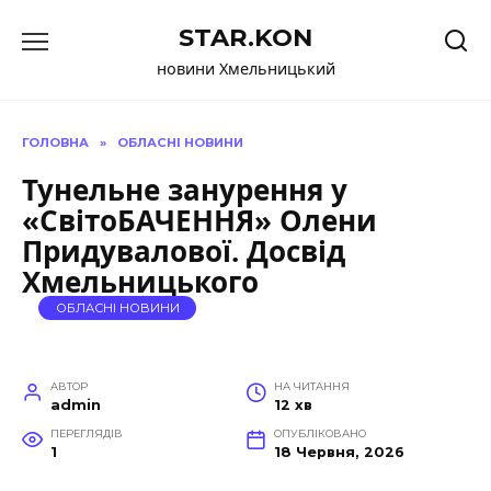
Перейти
STAR.KON
до
вмісту
новини Хмельницький
ГОЛОВНА
»
ОБЛАСНІ НОВИНИ
Тунельне занурення у
«СвітоБАЧЕННЯ» Олени
Придувалової. Досвід
Хмельницького
ОБЛАСНІ НОВИНИ
АВТОР
НА ЧИТАННЯ
admin
12 хв
ПЕРЕГЛЯДІВ
ОПУБЛІКОВАНО
1
18 Червня, 2026