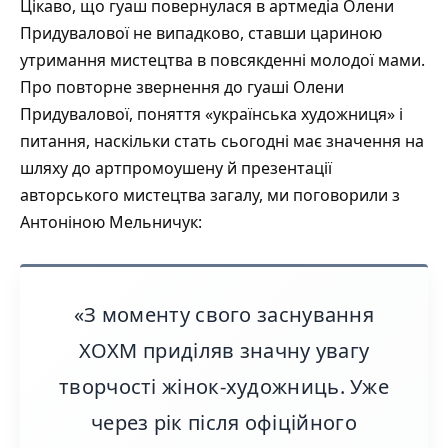
Цікаво, що гуаш повернулася в артмедіа Олени
Придувалової не випадково, ставши цариною
утримання мистецтва в повсякденні молодої мами.
Про повторне звернення до гуаші Олени
Придувалової, поняття «українська художниця» і
питання, наскільки стать сьогодні має значення на
шляху до артпромоушену й презентації
авторського мистецтва загалу, ми поговорили з
Антоніною Мельничук:
«З моменту свого заснування
ХОХМ приділяв значну увагу
творчості жінок-художниць. Уже
через рік після офіційного