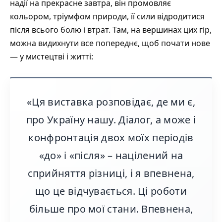
надії на прекрасне завтра, він промовляє
кольором, тріумфом природи, її сили відродитися
після всього болю і втрат. Там, на вершинах цих гір,
можна видихнути все попереднє, щоб почати нове
— у мистецтві і житті:
«Ця виставка розповідає, де ми є,
про Україну нашу. Діалог, а може і
конфронтація двох моїх періодів
«до» і «після» – націлений на
сприйняття різниці, і я впевнена,
що це відчувається. Ці роботи
більше про мої стани. Впевнена,