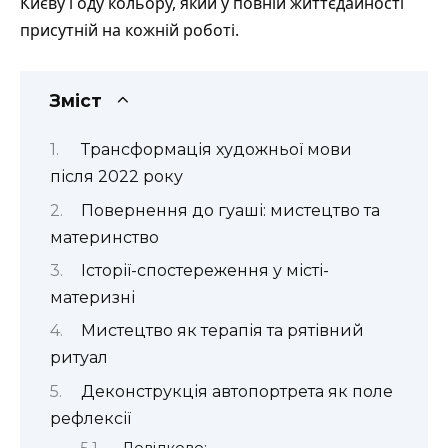
Києву і оду кольору, який у повній життєдайності
присутній на кожній роботі.
Зміст
Трансформація художньої мови
після 2022 року
Повернення до гуаші: мистецтво та
материнство
Історії-спостереження у місті-
материзні
Мистецтво як терапія та рятівний
ритуал
Деконструкція автопортрета як поле
рефлексії