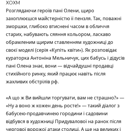
Розглядаючи героїв пані Олени, щиро
захоплюєшся майстерністю її пензля. Так, поважні
зморшки, глибоко втиснені часом в обличчя
старих, набувають сяяння кольором, ласкаво
обрамленим щирим ставленням художниці до
своєї моделі (серія «Купіть квіти»). Як розповідає
кураторка Антоніна Мельничук, цих бабусь і дідусів
пані Олена знає, вони — відчайдушні продавці
стихійного ринку, який працює навіть після
жахливих обстрілів рф.
«А що ж Ви вийшли торгувати, вам не страшно?» —
«Ну а воно ж кожен день росте!» — такий діалог з
бабусею-продавчинею городини і садовини
відбувся в художниці Придувалової на ранок після
чергової ворожої атаки столиці. А ще на великих і