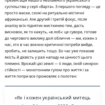
презентація нашого незламного українського
суспільства у серії «Варта». З першого погляду — це
просто маски, схожі на ритуально-містичні
африканські. Але другий і третій фокус, після
аналізу всіх піднятих мисткинею тем, дасть
висновок, як то кажуть, «в лоб»: це суворе, готове
до чергового виклику долі обличчя — ми, кожен з
нас, хто в час воєнно-критичної потреби вийде,
зробить, не залишить тощо. Бо час уже показав
якість й дієвість у разі нападу на цінності цього
племені. Врожай цієї землі — її люди, їхній синхрон
стійкості — монотонним гулом про життя і за
життя попри все промовляє з полотен:
«Як і кожен український митець