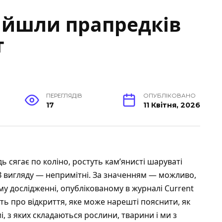
найшли прапредків
т
ПЕРЕГЛЯДІВ
ОПУБЛІКОВАНО
17
11 Квітня, 2026
дь сягає по коліно, ростуть кам’янисті шаруваті
 З вигляду — непримітні. За значенням — можливо,
му дослідженні,
опублікованому в журналі Current
ть про відкриття, яке може нарешті пояснити, як
і, з яких складаються рослини, тварини і ми з