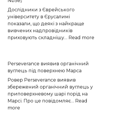
NbSe₂
Хмельниччину:
жовтий
Дослідники з Єврейського
рівень
університету в Єрусалимі
небезпеки
показали, що деякі з найкраще
вивчених надпровідників
:
приховують складнішу…
Read more
Фізики
виявили
приховану
Perseverance виявив органічний
квантову
вуглець під поверхнею Марса
структуру
надпровідник
Ровер Perseverance виявив
NbSe₂
збережений органічний вуглець у
приповерхневому шарі порід на
Марсі. Про це повідомляє…
Read
:
more
Perseverance
виявив
органічний