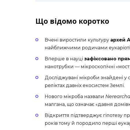
Що відомо коротко
Вчені виростили культуру
архей 
найближчими родичами еукаріотів,
Вперше в науці
зафіксовано пря
нанотрубки — мікроскопічні «мост
Досліджувані мікроби знайдені у 
реліктах давніх екосистем Землі.
Нового мікроба назвали
Nerearc
малгана, що означає «давня домівк
Відкриття підтверджує гіпотезу про
років тому й породило перші еукар