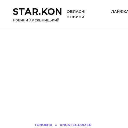
Перейти
STAR.KON
до
ОБЛАСНІ
ЛАЙФХ
вмісту
НОВИНИ
новини Хмельницький
ГОЛОВНА
»
UNCATEGORIZED