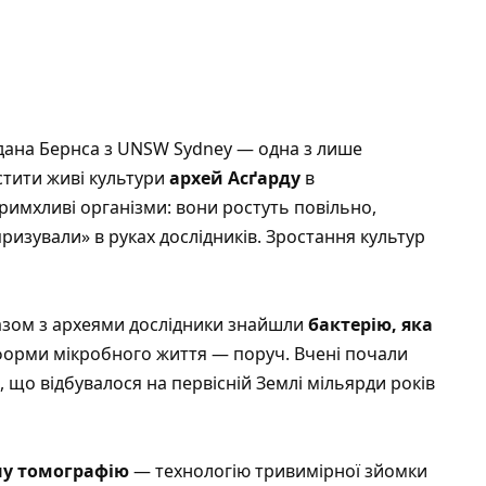
дана Бернса з UNSW Sydney — одна з лише
остити живі культури
архей Асґарду
в
имхливі організми: вони ростуть повільно,
изували» в руках дослідників. Зростання культур
разом з археями дослідники знайшли
бактерію, яка
 форми мікробного життя — поруч. Вчені почали
, що відбувалося на первісній Землі мільярди років
ну томографію
— технологію тривимірної зйомки