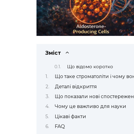
Зміст
Що відомо коротко
Що таке строматоліти і чому в
Деталі відкриття
Що показали нові спостереже
Чому це важливо для науки
Цікаві факти
FAQ