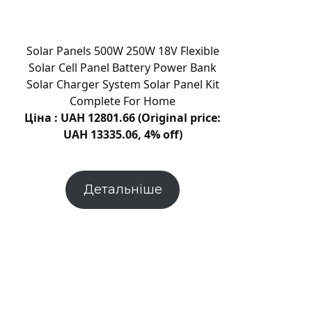
вуглець
під
поверхнею
Solar Panels 500W 250W 18V Flexible
Марса
Solar Cell Panel Battery Power Bank
Solar Charger System Solar Panel Kit
Complete For Home
Ціна : UAH 12801.66 (Original price:
UAH 13335.06, 4% off)
Детальніше