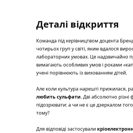
Деталі відкриття
Команда під керівництвом доцента Брен
чотирьох груп у світі, яким вдалося вир
лабораторних умовах. Це надзвичайно пр
вимагають особливих умов і роками «капр
учені порівнюють із вихованням дітей.
Але коли культура нарешті прижилася, 
любить сульфати
. Дві абсолютно різні
підозрювати: а чи не є це дзеркалом того
тому?
Для відповіді застосували
кріоелектрон