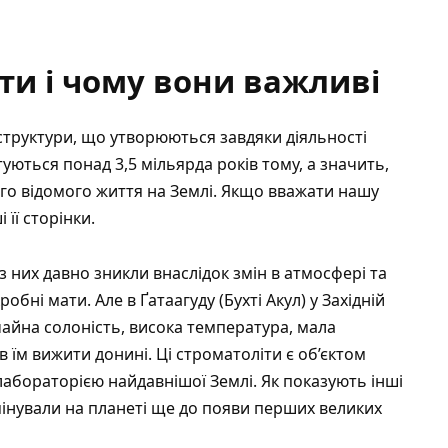
ти і чому вони важливі
структури, що утворюються завдяки діяльності
туються понад 3,5 мільярда років тому, а значить,
го відомого життя на Землі. Якщо вважати нашу
її сторінки.
із них давно зникли внаслідок змін в атмосфері та
робні мати. Але в Ґатаагуду (Бухті Акул) у Західній
чайна солоність, висока температура, мала
в їм вижити донині. Ці строматоліти є
об’єктом
абораторією найдавнішої Землі. Як показують інші
мінували на планеті
ще до появи перших великих