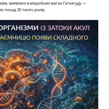
зми, виявлені в мікробних матах Ґатаагуду —
є понад 30 тисяч років.