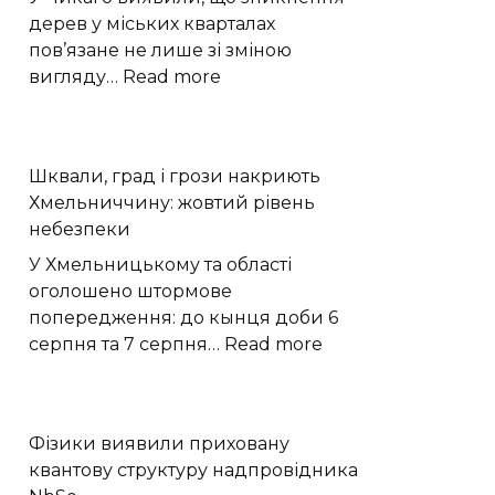
з
дерев у міських кварталах
Кавіллом
пов’язане не лише зі зміною
:
вигляду…
Read more
Зростання
міського
намету
Шквали, град і грози накриють
дерев
Хмельниччину: жовтий рівень
знижує
небезпеки
смертність
у
У Хмельницькому та області
Чикаго
оголошено штормове
попередження: до кынця доби 6
:
серпня та 7 серпня…
Read more
Шквали,
град
і
Фізики виявили приховану
грози
квантову структуру надпровідника
накриють