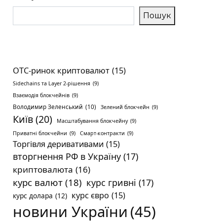
Пошук
OTC-ринок криптовалют
(15)
Sidechains та Layer 2-рішення
(9)
Взаємодія блокчейнів
(9)
Володимир Зеленський
(10)
Зелений блокчейн
(9)
Київ
(20)
Масштабування блокчейну
(9)
Приватні блокчейни
(9)
Смарт-контракти
(9)
Торгівля деривативами
(15)
вторгнення РФ в Україну
(17)
криптовалюта
(16)
курс валют
(18)
курс гривні
(17)
курс євро
(15)
курс долара
(12)
новини України
(45)