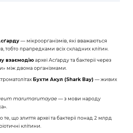
Асґарду
— мікроорганізмів, які вважаються
 тобто прапредками всіх складних клітин.
му взаємодію
археї Асґарду та бактерії через
и» між двома організмами.
строматолітах
Бухти Акул (Shark Bay)
— живих
haeum marumarumayae
— з мови народу
а».
 те, що злиття археї та бактерії понад 2 млрд
іотичні клітини.