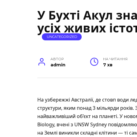
У Бухті Акул з
усіх живих істо
UNCATEGORIZED
АВТОР
НА ЧИТАННЯ
admin
7 хв
На узбережжі Австралії, де стовп води ле
структури, яким понад 3 мільярди років.
найважливіший об’єкт на планеті. У ново
Biology
, вчені з UNSW Sydney повідомляю
на Землі виникли складні клітини — ті сам