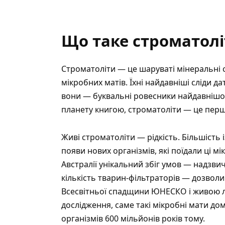
Що таке строматолі
Строматоліти
— це шаруваті мінеральні 
мікробних матів. Їхні найдавніші сліди да
вони — буквальні ровесники найдавнішо
планету книгою, строматоліти — це перші 
Живі строматоліти — рідкість. Більшість 
появи нових організмів, які поїдали ці мік
Австралії унікальний збіг умов — надзви
кількість тварин-фільтраторів — дозволи
Всесвітньої спадщини ЮНЕСКО
і живою л
дослідження, саме такі мікробні мати до
організмів 600 мільйонів років тому
.