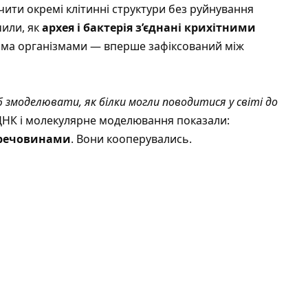
чити окремі клітинні структури без руйнування
чили, як
архея і бактерія з’єднані крихітними
вома організмами — вперше зафіксований між
змоделювати, як білки могли поводитися у світі до
ДНК і молекулярне моделювання показали:
речовинами
. Вони кооперувались.