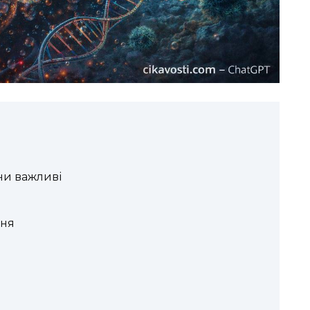
они важливі
ння