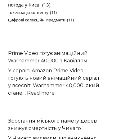
погода у Києві
(13)
токенізація контенту
(11)
цифрові колекційні предмети
(11)
Prime Video готує анімаційний
Warhammer 40,000 з Кавіллом
У сервісі Amazon Prime Video
готують новий анімаційний серіал
у всесвіті Warhammer 40,000, який
:
стане…
Read more
Prime
Video
готує
Зростання міського намету дерев
анімаційний
знижує смертність у Чикаго
Warhammer
40,000
У Чикаго виявили, що зникнення