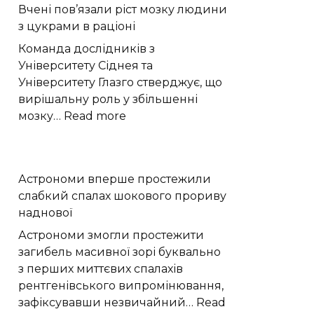
Вчені пов’язали ріст мозку людини
«право-
з цукрами в раціоні
лівою»
формою
Команда дослідників з
квітів
Університету Сіднея та
лілій-
Університету Глазго стверджує, що
метеликів
вирішальну роль у збільшенні
:
мозку…
Read more
Вчені
пов’язали
ріст
Астрономи вперше простежили
мозку
слабкий спалах шокового прориву
людини
наднової
з
цукрами
Астрономи змогли простежити
в
загибель масивної зорі буквально
раціоні
з перших миттєвих спалахів
рентгенівського випромінювання,
зафіксувавши незвичайний…
Read