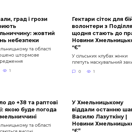
ли, град і грози
Гектари сіток для бій
риють
волонтери з Поділл
льниччину: жовтий
щодня стають до пра
ень небезпеки
Новини Хмельницьк
“Є”
ельницькому та області
ошено штормове
У сільських клубах жінки
редження
плетуть маскувальний зах
1
0
1
ло до +38 та раптові
У Хмельницькому
і: якою буде погода
віддали останню ша
Хмельниччині
Василю Лазуткіну |
Новини Хмельницьк
ельницькому та області
“Є”
гаються високі