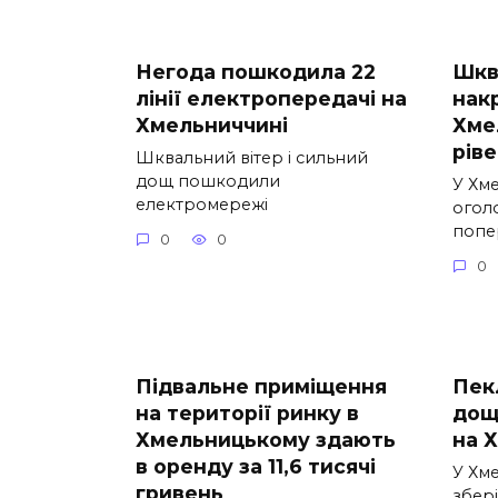
Негода пошкодила 22
Шква
лінії електропередачі на
нак
Хмельниччині
Хме
рів
Шквальний вітер і сильний
дощ пошкодили
У Хм
електромережі
огол
попе
0
0
0
Підвальне приміщення
Пек
на території ринку в
дощ
Хмельницькому здають
на 
в оренду за 11,6 тисячі
У Хм
гривень
збері