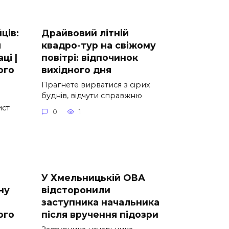
ців:
Драйвовий літній
я
квадро-тур на свіжому
ці |
повітрі: відпочинок
ого
вихідного дня
Прагнете вирватися з сірих
буднів, відчути справжню
ист
0
1
У Хмельницькій ОВА
ну
відсторонили
заступника начальника
ого
після вручення підозри