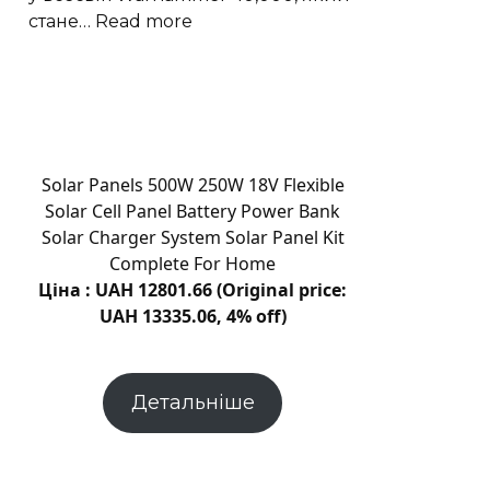
:
стане…
Read more
Prime
Video
готує
анімаційний
Warhammer
40,000
Solar Panels 500W 250W 18V Flexible
з
Solar Cell Panel Battery Power Bank
Кавіллом
Solar Charger System Solar Panel Kit
Complete For Home
Ціна : UAH 12801.66 (Original price:
UAH 13335.06, 4% off)
Детальніше