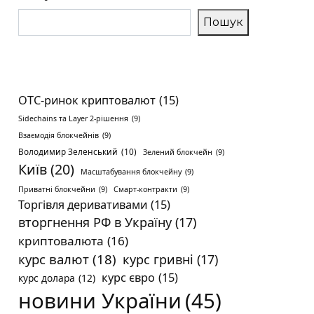
Пошук
OTC-ринок криптовалют
(15)
Sidechains та Layer 2-рішення
(9)
Взаємодія блокчейнів
(9)
Володимир Зеленський
(10)
Зелений блокчейн
(9)
Київ
(20)
Масштабування блокчейну
(9)
Приватні блокчейни
(9)
Смарт-контракти
(9)
Торгівля деривативами
(15)
вторгнення РФ в Україну
(17)
криптовалюта
(16)
курс валют
(18)
курс гривні
(17)
курс євро
(15)
курс долара
(12)
новини України
(45)