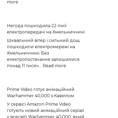
:
more
Астрономи
вперше
простежили
Негода пошкодила 22 лінії
слабкий
електропередачі на Хмельниччині
спалах
шокового
Шквальний вітер і сильний дощ
прориву
пошкодили електромережі на
наднової
Хмельниччині. Без
електропостачання залишилися
:
понад 11 тисяч…
Read more
Негода
пошкодила
22
Prime Video готує анімаційний
лінії
Warhammer 40,000 з Кавіллом
електропередачі
на
У сервісі Amazon Prime Video
Хмельниччині
готують новий анімаційний серіал
у всесвіті Warhammer 40,000, який