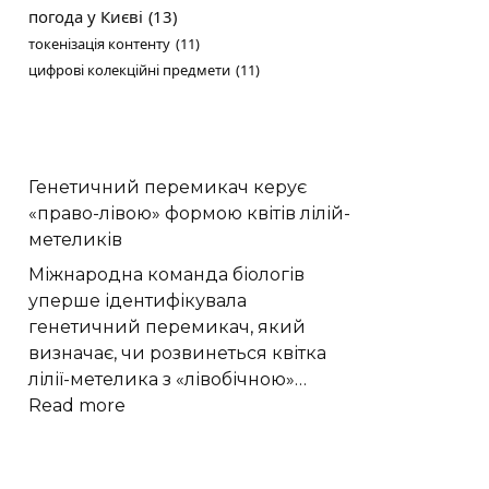
погода у Києві
(13)
токенізація контенту
(11)
цифрові колекційні предмети
(11)
Генетичний перемикач керує
«право-лівою» формою квітів лілій-
метеликів
Міжнародна команда біологів
уперше ідентифікувала
генетичний перемикач, який
визначає, чи розвинеться квітка
лілії-метелика з «лівобічною»…
:
Read more
Генетичний
перемикач
керує