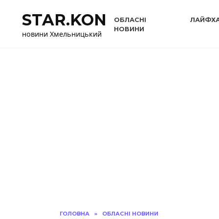
Перейти
STAR.KON
до
ОБЛАСНІ
ЛАЙФХ
вмісту
НОВИНИ
новини Хмельницький
ГОЛОВНА
»
ОБЛАСНІ НОВИНИ