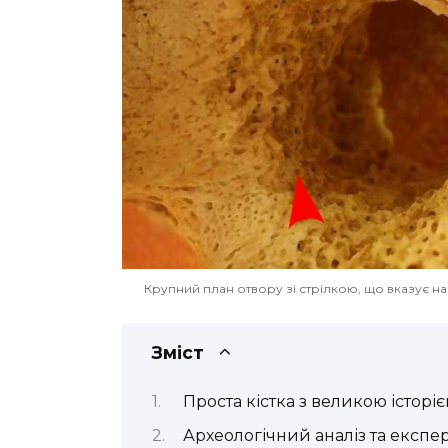
Крупний план отвору зі стрілкою, що вказує на слід
Зміст
Проста кістка з великою історі
Археологічний аналіз та експ