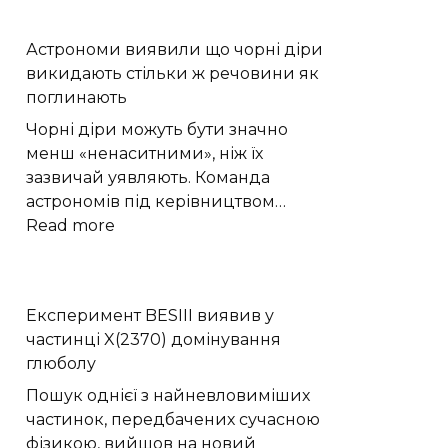
літній
квадро-
Астрономи виявили що чорні діри
тур
викидають стільки ж речовини як
на
поглинають
свіжому
повітрі:
Чорні діри можуть бути значно
відпочинок
менш «ненаситними», ніж їх
вихідного
зазвичай уявляють. Команда
дня
астрономів під керівництвом…
:
Read more
Астрономи
виявили
що
Експеримент BESIII виявив у
чорні
частинці X(2370) домінування
діри
глюболу
викидають
стільки
Пошук однієї з найневловиміших
ж
частинок, передбачених сучасною
речовини
фізикою, вийшов на новий