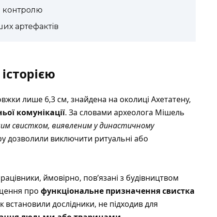
а контролю
ших артефактів
 історією
вжки лише 6,3 см, знайдена на околиці Ахетатену,
ньої комунікації
. За словами археолога Мішель
шим свистком, виявленим у династичному
екору дозволили виключити ритуальні або
працівники, ймовірно, пов’язані з будівництвом
ущення про
функціональне призначення свистка
к встановили дослідники, не підходив для