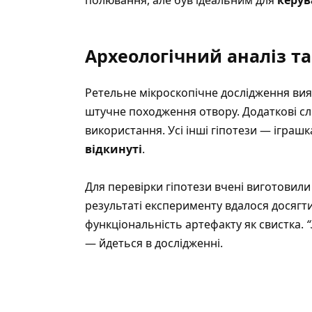
полювання, але був ідеальним для
керув
Археологічний аналіз т
Ретельне мікроскопічне дослідження ви
штучне походження отвору. Додаткові слід
використання. Усі інші гіпотези — іграшк
відкинуті
.
Для перевірки гіпотези вчені виготовил
результаті експерименту вдалося досягт
функціональність артефакту як свистка.
— йдеться в дослідженні.