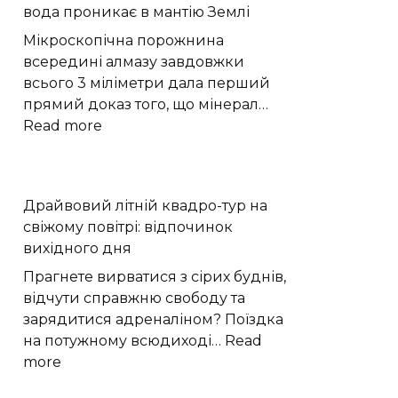
вода проникає в мантію Землі
волонтери
з
Мікроскопічна порожнина
Поділля
всередині алмазу завдовжки
щодня
всього 3 міліметри дала перший
стають
прямий доказ того, що мінерал…
до
:
Read more
праці
Надглибокий
|
алмаз
Новини
показав,
Драйвовий літній квадро-тур на
Хмельницького
як
свіжому повітрі: відпочинок
“Є”
вода
вихідного дня
проникає
в
Прагнете вирватися з сірих буднів,
мантію
відчути справжню свободу та
Землі
зарядитися адреналіном? Поїздка
на потужному всюдиході…
Read
:
more
Драйвовий