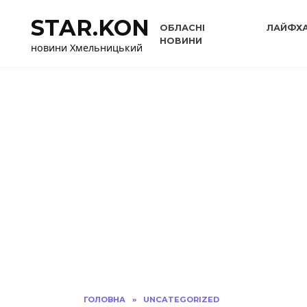
Перейти
STAR.KON
до
ОБЛАСНІ
ЛАЙФХ
вмісту
НОВИНИ
новини Хмельницький
ГОЛОВНА
»
UNCATEGORIZED