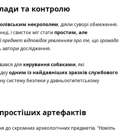
влади та контролю
олівським некрополем
, діяли суворі обмеження.
і, і свисток міг стати
простим, але
й предмет відповідає уявленням про те, що громада
 автори дослідження.
вався для
керування собаками
, які
ідку
одним із найдавніших зразків службового
ану систему безпеки у давньоєгипетському
простіших артефактів
ня до скромних археологічних предметів.
“Навіть