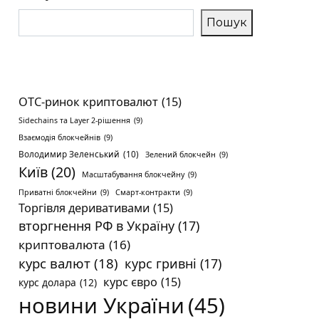
Пошук
OTC-ринок криптовалют
(15)
Sidechains та Layer 2-рішення
(9)
Взаємодія блокчейнів
(9)
Володимир Зеленський
(10)
Зелений блокчейн
(9)
Київ
(20)
Масштабування блокчейну
(9)
Приватні блокчейни
(9)
Смарт-контракти
(9)
Торгівля деривативами
(15)
вторгнення РФ в Україну
(17)
криптовалюта
(16)
курс валют
(18)
курс гривні
(17)
курс євро
(15)
курс долара
(12)
новини України
(45)