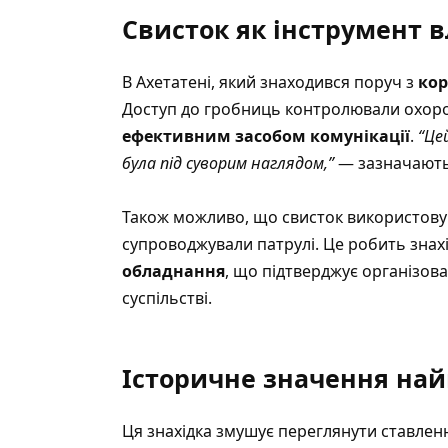
Свисток як інструмент 
В Ахетатені, який знаходився поруч з
кор
Доступ до гробниць контролювали охоронц
ефективним засобом комунікації
.
“Це
була під суворим наглядом,”
— зазначають
Також можливо, що свисток використову
супроводжували патрулі. Це робить знах
обладнання
, що підтверджує організов
суспільстві.
Історичне значення най
Ця знахідка змушує переглянути ставлен