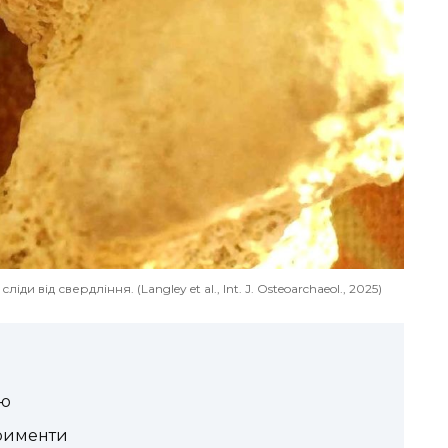
и від свердління. (Langley et al., Int. J. Osteoarchaeol., 2025)
єю
ерименти