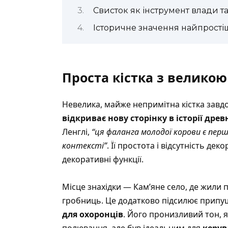
Свисток як інструмент влади т
Історичне значення найпрості
Проста кістка з великою
Невелика, майже непримітна кістка завдо
відкриває нову сторінку в історії древ
Ленглі,
“ця фаланга молодої корови є пер
контексті”
. Її простота і відсутність д
декоративні функції.
Місце знахідки — Кам’яне село, де жили 
гробниць. Це додатково підсилює прип
для охоронців
. Його пронизливий тон, я