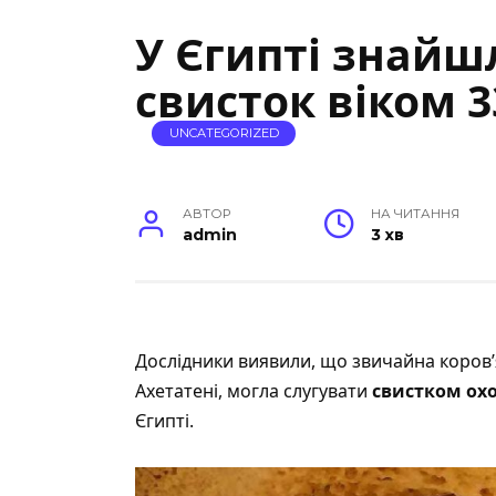
У Єгипті знайш
свисток віком 3
UNCATEGORIZED
АВТОР
НА ЧИТАННЯ
admin
3 хв
Дослідники
виявили
, що звичайна коров
Ахетатені, могла слугувати
свистком ох
Єгипті.