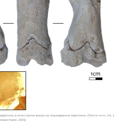
ердління, а синя стрілка вказує на пошкодження термітами. (Ленглі та ін., Int. J.
steoarchaeol., 2025)