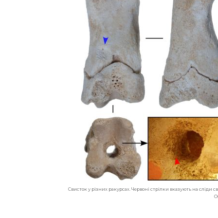
Свисток у різних ракурсах. Червоні стрілки вказують на сліди св
O