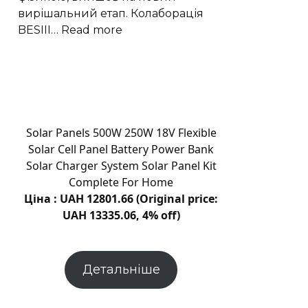
як
вирішальний етап. Колаборація
поглинають
:
BESIII…
Read more
Експеримент
BESIII
виявив
у
частинці
X(2370)
Solar Panels 500W 250W 18V Flexible
домінування
Solar Cell Panel Battery Power Bank
глюболу
Solar Charger System Solar Panel Kit
Complete For Home
Ціна : UAH 12801.66 (Original price:
UAH 13335.06, 4% off)
Детальніше