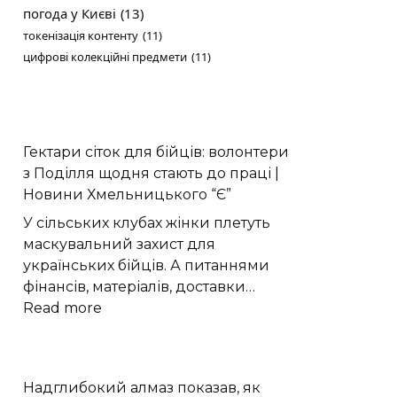
погода у Києві
(13)
токенізація контенту
(11)
цифрові колекційні предмети
(11)
Гектари сіток для бійців: волонтери
з Поділля щодня стають до праці |
Новини Хмельницького “Є”
У сільських клубах жінки плетуть
маскувальний захист для
українських бійців. А питаннями
фінансів, матеріалів, доставки…
:
Read more
Гектари
сіток
для
Надглибокий алмаз показав, як
бійців: