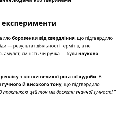
ання людьми або тваринами
.
а експерименти
явило
борозенки від свердління
, що підтвердило
и — результат діяльності термітів, а не
а, амулет, ємність чи ручка — були
науково
и
репліку з кістки великої рогатої худоби
. В
и
гучного й високого тону
, що підтвердило
“З практикою цей тон міг досягти значної гучності,”