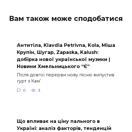
Вам також може сподобатися
Антитіла, Klavdia Petrivna, Kola, Міша
Крупін, Шугар, Zapaska, Kalush:
добірка нової української музики |
Новини Хмельницького “Є”
Після довгої перерви нову пісню випустив
гурт з Кам’
0
3
Що впливає на ціну пального в
Україні: аналіз факторів, тенденцій