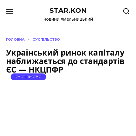
Перейти
STAR.KON
до
вмісту
новини Хмельницький
ГОЛОВНА
»
СУСПІЛЬСТВО
Український ринок капіталу
наближається до стандартів
ЄС — НКЦПФР
СУСПІЛЬСТВО