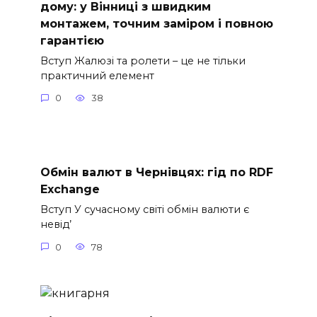
дому: у Вінниці з швидким
монтажем, точним заміром і повною
гарантією
Вступ Жалюзі та ролети – це не тільки
практичний елемент
0
38
Обмін валют в Чернівцях: гід по RDF
Exchange
Вступ У сучасному світі обмін валюти є
невід’
0
78