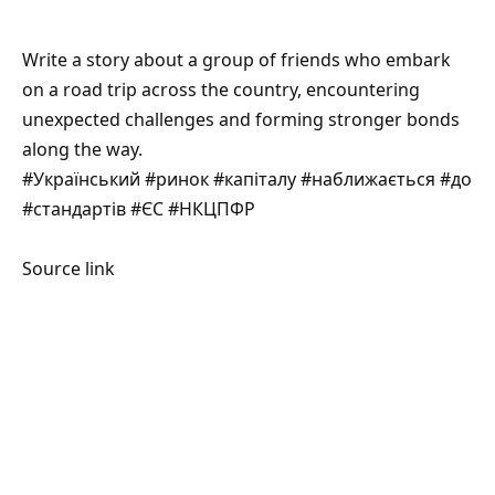
Write a story about a group of friends who embark
on a road trip across the country, encountering
unexpected challenges and forming stronger bonds
along the way.
#Український #ринок #капіталу #наближається #до
#стандартів #ЄС #НКЦПФР
Source link